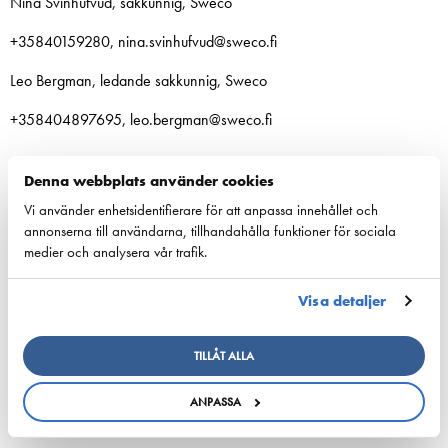
Nina Svinhufvud, sakkunnig, Sweco
+35840159280, nina.svinhufvud@sweco.fi
Leo Bergman, ledande sakkunnig, Sweco
+358404897695, leo.bergman@sweco.fi
Denna webbplats använder cookies
Vi använder enhetsidentifierare för att anpassa innehållet och
annonserna till användarna, tillhandahålla funktioner för sociala
Dela:
medier och analysera vår trafik.
Visa detaljer
ESL Shipping is planned to form an independent,
TILLÅT ALLA
listed company
ANPASSA
3. augusti 2026 - ESL Shipping Ltd