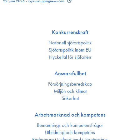
22. juni 2026 - cyprusshippingnews.com
Konkurrenskraft
Nationell sjöfartspolitik
Sjöfarts­politik inom EU
Nyckeltal för sjöfarten
Ansvarsfullhet
Försörjnings­beredskap
Miljön och klimat
Säkerhet
Arbetsmarknad och kompetens
Bemannings och kompetens­frågor
Utbildning och kompetens
Rederierna i Finland med i Företagsbyn