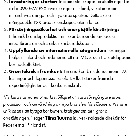
Investeringar startar:
Incitamentet skapar förutsättningar för
cirka 390 MW P2X-investeringar i Finland, vilket innebär
miljardinvesteringar och nya arbetsplatser. Detta skulle
mångdubbla P2X-produktionskapaciteten i landet.
Försörjningssäkerhet och energi­självförsörjning:
Inhemsk bränsleproduktion minskar beroendet av fossila
importbränslen och stärker krisberedskapen.
Uppfyllande av internationella åtaganden:
Lösningen
hjälper Finland och rederierna att nå IMO:s och EU:s utsläppsmål
kostnadseffektivt.
Grön teknik i framkant:
Finland kan bli ledande inom P2X-
lösningar och låg­emissionssjöfart, vilket stärker framtida
exportmöjligheter och konkurrenskraft.
”Finland har nu en utmärkt möjlighet att vara föregångare inom
produktion och användning av nya bränslen för sjöfarten. Vi har en
unik chans att bygga konkurrenskraft genom den gröna
omställningen,”
säger
Tiina Tuurnala
, verkställande direktör för
Rederierna i Finland rf.