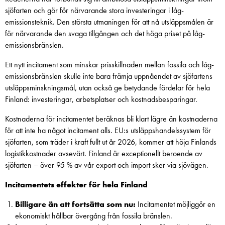
sjöfarten och gör för närvarande stora investeringar i låg­
emissionsteknik. Den största utmaningen för att nå utsläppsmålen är
för närvarande den svaga tillgången och det höga priset på låg­
emissionsbränslen.
Ett nytt incitament som minskar prisskillnaden mellan fossila och låg­
emissionsbränslen skulle inte bara främja uppnåendet av sjöfartens
utsläppsminskningsmål, utan också ge betydande fördelar för hela
Finland: investeringar, arbetsplatser och kostnadsbesparingar.
Kostnaderna för incitamentet beräknas bli klart lägre än kostnaderna
för att inte ha något incitament alls. EU:s utsläppshandelssystem för
sjöfarten, som träder i kraft fullt ut år 2026, kommer att höja Finlands
logistikkostnader avsevärt. Finland är exceptionellt beroende av
sjöfarten – över 95 % av vår export och import sker via sjövägen.
Incitamentets effekter för hela Finland
Billigare än att fortsätta som nu:
Incitamentet möjliggör en
ekonomiskt hållbar övergång från fossila bränslen.