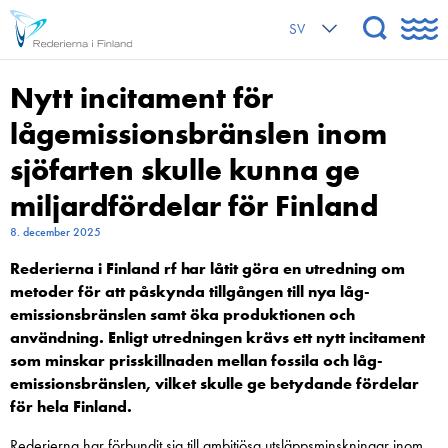
SV
Nytt incitament för
lågemissionsbränslen inom
sjöfarten skulle kunna ge
miljardfördelar för Finland
8. december 2025
Rederierna i Finland rf har låtit göra en utredning om
metoder för att påskynda tillgången till nya låg­
emissionsbränslen samt öka produktionen och
användning. Enligt utredningen krävs ett nytt incitament
som minskar prisskillnaden mellan fossila och låg­
emissionsbränslen, vilket skulle ge betydande fördelar
för hela Finland.
Rederierna har förbundit sig till ambitiösa utsläppsminskningar inom