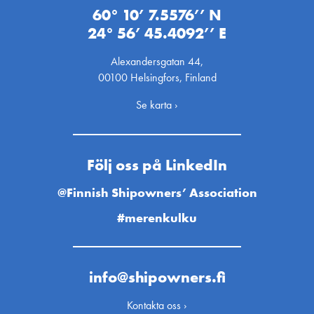
60° 10’ 7.5576’’ N
24° 56’ 45.4092’’ E
Alexandersgatan 44,
00100 Helsingfors, Finland
Se karta ›
Följ oss på LinkedIn
@Finnish Shipowners’ Association
#merenkulku
info@shipowners.fi
Kontakta oss ›