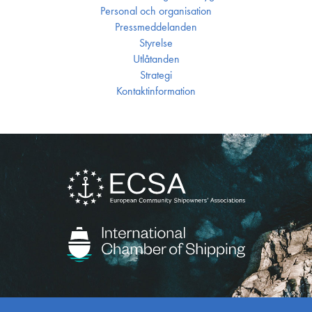
Personal och organisation
Press­meddelanden
Styrelse
Utlåtanden
Strategi
Kontakt­information