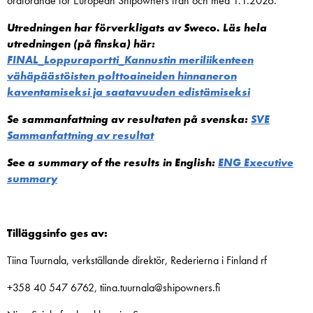
ordförande för European Shipowners från och med 1.1.2026.
Utredningen har förverkligats av Sweco. Läs hela
utredningen (på finska) här:
FINAL_Loppuraportti_Kannustin meriliikenteen
vähäpäästöisten polttoaineiden hinnaneron
kaventamiseksi ja saatavuuden edistämiseksi
Se sammanfattning av resultaten på svenska:
SVE
Sammanfattning av resultat
See a summary of the results in English:
ENG Executive
summary
Tilläggsinfo ges av:
Tiina Tuurnala, verkställande direktör, Rederierna i Finland rf
+358 40 547 6762, tiina.tuurnala@shipowners.fi