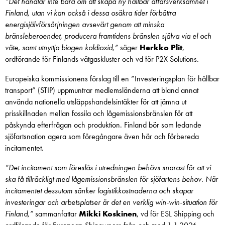
”Det handlar inte bara om att skapa ny hållbar affärsverksamhet i
Finland, utan vi kan också i dessa osäkra tider förbättra
energisjälvförsörjningen avsevärt genom att minska
bränsleberoendet, producera framtidens bränslen själva via el och
väte, samt utnyttja biogen koldioxid,”
säger
Herkko Plit
,
ordförande för Finlands vätgaskluster och vd för P2X Solutions.
Europeiska kommissionens förslag till en ”Investeringsplan för hållbar
transport” (STIP) uppmuntrar medlemsländerna att bland annat
använda nationella utsläppshandelsintäkter för att jämna ut
prisskillnaden mellan fossila och låg­emissionsbränslen för att
påskynda efterfrågan och produktion. Finland bör som ledande
sjöfartsnation agera som föregångare även här och förbereda
incitamentet.
”Det incitament som föreslås i utredningen behövs snarast för att vi
ska få tillräckligt med låg­emissionsbränslen för sjöfartens behov. När
incitamentet dessutom sänker logistikkostnaderna och skapar
investeringar och arbetsplatser är det en verklig win-win-situation för
Finland,”
sammanfattar
Mikki Koskinen
, vd för ESL Shipping och