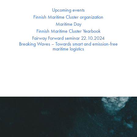
Upcoming events
Finnish Maritime Cluster organization
Maritime Day
Finnish Maritime Cluster Yearbook
Fairway Forward seminar 22.10.2024
Breaking Waves – Towards smart and emission-free
maritime logistics