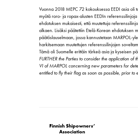
Vuonna 2018 MEPC 72 kokouksessa EEDI asia oli taas 
myötä roro- ja ropax-alusten EEDIn referenssilinjoj
ehdotuksen mukaisesti, että muutettuja referenssilin
alkaen. Lisäksi päätettiin Etelä-Korean ehdotuksen mu
päätöslauselmaan, jossa kannustetaan MARPOL-yleis
harkitsemaan muutettujen referenssilinjojen soveltam
Tämä oli Suomelle erittäin tärkeä asia ja kyseisen p
FURTHER the Parties to consider the application of
VI of MARPOL concerning new parameters for determ
entitled to fly their flag as soon as possible, prior to 
Finnish Shipowners’
Association