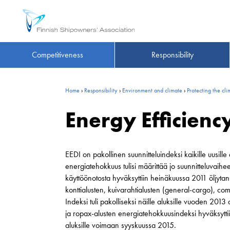
Competitiveness
Responsibility
Home
›
Responsibility
›
Environment and climate
›
Protecting the cl
Energy Efficienc
EEDI on pakollinen suunnitteluindeksi kaikille uusill
energiatehokkuus tulisi määrittää jo suunnitteluvaih
käyttöönotosta hyväksyttiin heinäkuussa 2011 öljyt
konttialusten, kuivarahtialusten (general-cargo), co
Indeksi tuli pakolliseksi näille aluksille vuoden 2013 
ja ropax-alusten energiatehokkuusindeksi hyväksyttii
aluksille voimaan syyskuussa 2015.