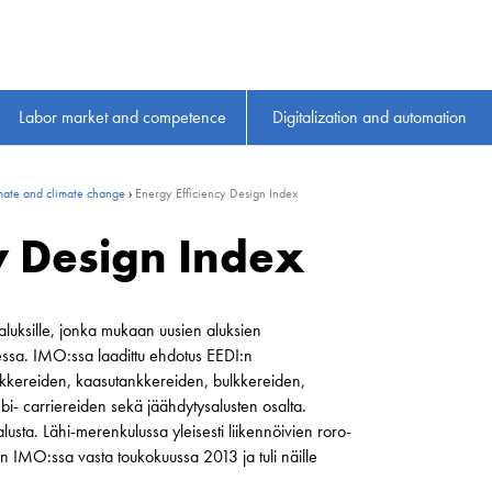
Labor market and competence
Digitalization and automation
imate and climate change
›
Energy Efficiency Design Index
y Design Index
e aluksille, jonka mukaan uusien aluksien
eessa. IMO:ssa laadittu ehdotus EEDI:n
ankkereiden, kaasutankkereiden, bulkkereiden,
mbi- carriereiden sekä jäähdytysalusten osalta.
alusta. Lähi-merenkulussa yleisesti liikennöivien roro-
n IMO:ssa vasta toukokuussa 2013 ja tuli näille