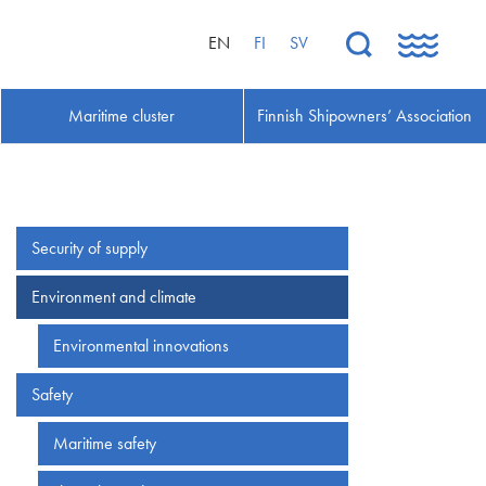
EN
FI
SV
Maritime cluster
Finnish Shipowners’ Association
Security of supply
Environment and climate
Environmental innovations
Safety
Maritime safety