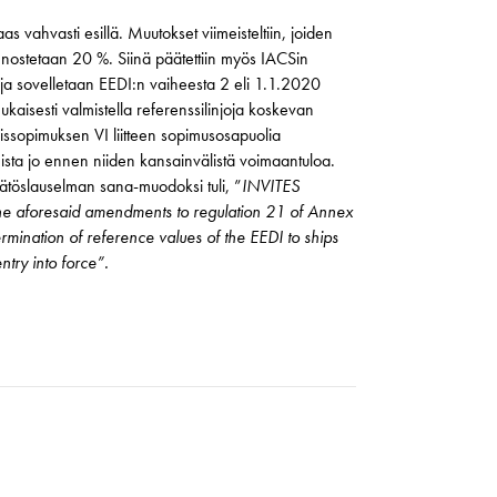
vahvasti esillä. Muutokset viimeisteltiin, joiden
a nostetaan 20 %. Siinä päätettiin myös IACSin
joja sovelletaan EEDI:n vaiheesta 2 eli 1.1.2020
kaisesti valmistella referenssilinjoja koskevan
sopimuksen VI liitteen sopimusosapuolia
ista jo ennen niiden kansainvälistä voimaantuloa.
äätöslauselman sana-muodoksi tuli, ”
INVITES
 the aforesaid amendments to regulation 21 of Annex
ination of reference values of the EEDI to ships
entry into force”.