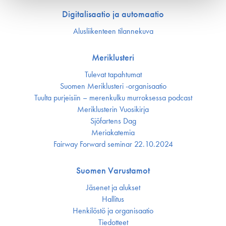
Digitalisaatio ja automaatio
Alusliikenteen tilannekuva
Meriklusteri
Tulevat tapahtumat
Suomen Meriklusteri -organisaatio
Tuulta purjeisiin – merenkulku murroksessa podcast
Meriklusterin Vuosikirja
Sjöfartens Dag
Meriakatemia
Fairway Forward seminar 22.10.2024
Suomen Varustamot
Jäsenet ja alukset
Hallitus
Henkilöstö ja organisaatio
Tiedotteet