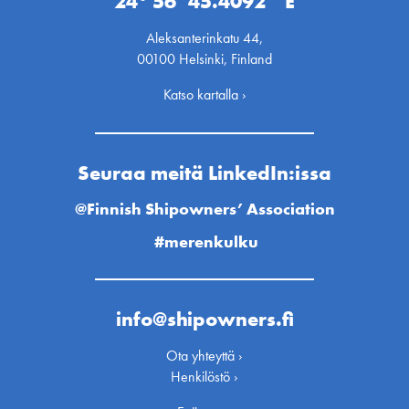
24° 56’ 45.4092’’ E
Aleksanterinkatu 44,
00100 Helsinki, Finland
Katso kartalla ›
Seuraa meitä LinkedIn:issa
@Finnish Shipowners’ Association
#merenkulku
info@shipowners.fi
Ota yhteyttä ›
Henkilöstö ›