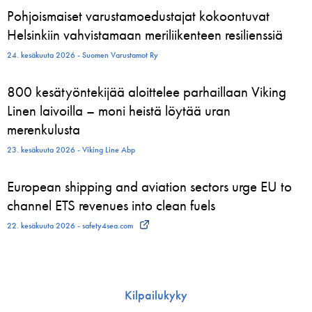
Pohjoismaiset varustamoedustajat kokoontuvat
Helsinkiin vahvistamaan meriliikenteen resilienssiä
24. kesäkuuta 2026 - Suomen Varustamot Ry
800 kesätyöntekijää aloittelee parhaillaan Viking
Linen laivoilla – moni heistä löytää uran
merenkulusta
23. kesäkuuta 2026 - Viking Line Abp
European shipping and aviation sectors urge EU to
channel ETS revenues into clean fuels
22. kesäkuuta 2026 - safety4sea.com
Kilpailukyky