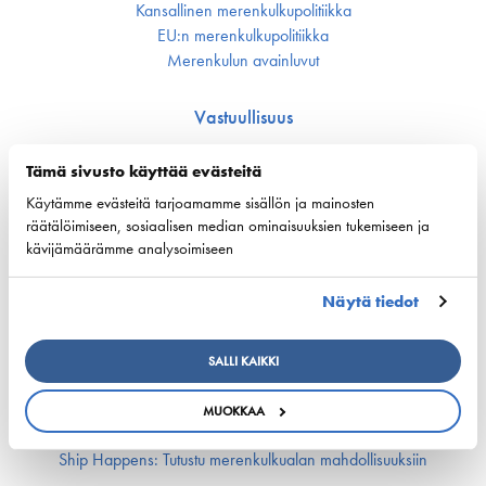
Kansallinen merenkulku­politiikka
EU:n merenkulku­politiikka
Merenkulun avainluvut
Vastuullisuus
Huoltovarmuus
Tämä sivusto käyttää evästeitä
Ympäristö ja ilmasto
Varustamot panostavat uuteen teknologiaan ja
Käytämme evästeitä tarjoamamme sisällön ja mainosten
ympäristöystävällisiin ratkaisuihin uusissa aluksissa
räätälöimiseen, sosiaalisen median ominaisuuksien tukemiseen ja
Turvallisuus
kävijämäärämme analysoimiseen
Työmarkkinat ja osaaminen
Näytä tiedot
Työmarkkina-asiat
Miehitys ja pätevyys­asiat
SALLI KAIKKI
Koulutus ja osaaminen
Suomen Varustamoiden Yrityskylä
MUOKKAA
Merenkulun HarjoitteluMylly
Ship Happens: Tutustu merenkulkualan mahdollisuuksiin