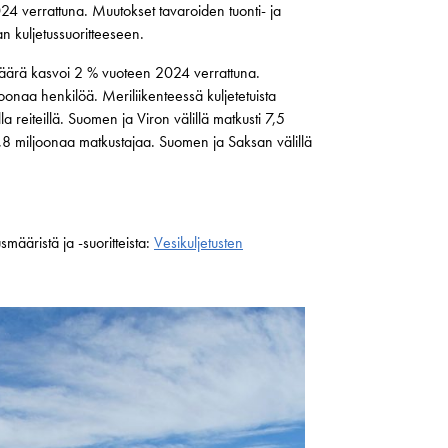
24 verrattuna. Muutokset tavaroiden tuonti- ja
n kuljetussuoritteeseen.
ärä kasvoi 2 % vuoteen 2024 verrattuna.
joonaa henkilöä. Meriliikenteessä kuljetetuista
a reiteillä. Suomen ja Viron välillä matkusti 7,5
5,8 miljoonaa matkustajaa. Suomen ja Saksan välillä
smääristä ja -suoritteista:
Vesikuljetusten