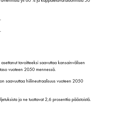
raviennistä yli 60 % ja kappaletavaratuonnista 50
.
.
ettanut tavoitteeksi saavuttaa kansainvälisen
lataso vuoteen 2050 mennessä.
n saavuuttaa hiilineutraalisuus vuoteen 2050
tuksista ja ne tuottavat 2,6 prosenttia päästoistä.