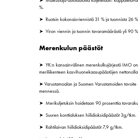
➤ Matkustaja-autolautoilla kuljetetaan: kappaletava
%.
➤ Ruotsin kokonaisviennistä 31 % ja tuonnista 26 %
➤ Viron viennin ja tuonnin tavaramäärästä yli 90 %
Merenkulun päästöt
➤ YK:n kansainvälinen merenkulkujärjestö IMO on as
meriliikenteen kasvihuonekaasupäästöjen nettonol
➤ Varustamoalan ja Suomen Varustamoiden tavoite o
mennessä.
➤ Merikuljetuksin hoidetaan 90 prosenttia tavarakulje
➤ Suuren konttialuksen hiilidioksidipäästöt 3g/tkm.
➤ Rahtilaivan hiilidioksidipäästöt 7,9 g/tkm.