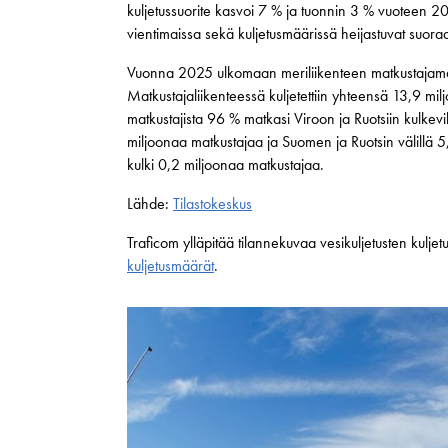
kuljetussuorite kasvoi 7 % ja tuonnin 3 % vuoteen 20
vientimaissa sekä kuljetusmäärissä heijastuvat suoraa
Vuonna 2025 ulkomaan meriliikenteen matkustajamä
Matkustajaliikenteessä kuljetettiin yhteensä 13,9 mil
matkustajista 96 % matkasi Viroon ja Ruotsiin kulkevill
miljoonaa matkustajaa ja Suomen ja Ruotsin välillä 
kulki 0,2 miljoonaa matkustajaa.
Lähde:
Tilastokeskus
Traficom ylläpitää tilannekuvaa vesikuljetusten kuljetu
kuljetusmäärät
.