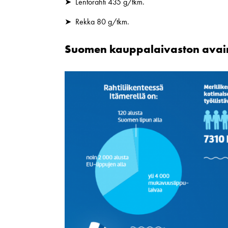
➤ Lentorahti 435 g/tkm.
➤ Rekka 80 g/tkm.
Suomen kauppalaivaston avai