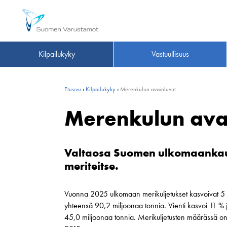
Kilpailukyky
Vastuullisuus
Etusivu
›
Kilpailukyky
›
Merenkulun avainluvut
Merenkulun ava
Valtaosa Suomen ulkomaankaup
meriteitse.
Vuonna 2025 ulkomaan merikuljetukset kasvoivat 5 %
yhteensä 90,2 miljoonaa tonnia. Vienti kasvoi 11 % j
45,0 miljoonaa tonnia. Merikuljetusten määrässä on 