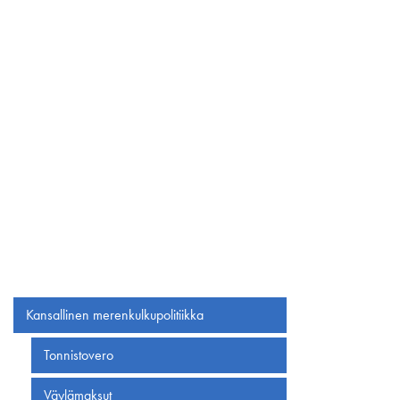
Kansallinen merenkulku­politiikka
Tonnistovero
Väylämaksut