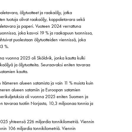
letavara, öljytuotteet ja raakaöljy, jotka
ten tuotuja olivat raakaöljy, kappaletavara sekä
appaletavara ja paperi. Vuoteen 2024 verrattuna
tuonnissa, joka kasvoi 19 % ja raakapuun tuonnissa,
tuivat puolestaan öljytuotteiden viennissä, joka
33 %.
ama vuonna 2025 oli Sköldvik, jonka kautta kulki
kaöljyä ja öljytuotteita. Seuraavaksi eniten tavaraa
atamien kautta.
n Itämeren alueen satamista ja vain 11 % muista kuin
tämeren alueen satamiin ja Euroopan satamien
 merikuljetuksia oli vuonna 2025 eniten Suomen ja
en tavaraa tuotiin Norjasta, 10,3 miljoonaa tonnia ja
2025 yhteensä 226 miljardia tonnikilometriä. Viennin
uonnin 106 miljardia tonnikilometriä. Viennin