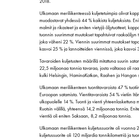
2018.
Ulkomaan meriliikenteessä kuljetetuimpia olivat kappa
muodostavat yhdessä 44 % kaikista kuljetuksista. Eni
malmit ja rikasteet ja eniten vietyjä öljytuotteet, k
tuonnin suurimmat muutokset tapahtuivat raakaöljyn 
joka väheni 22 %. Viennin suurimmat muutokset tapah
kasvoi 25 % ja lannoitteiden viennissä, joka kasvoi 
Tavaroiden kuljetusten määrillä mitattuna suurin sat
22,5 miljoonaa tonnia tavaraa, josta valtaosa oli raa
kulki Helsingin, HaminaKotkan, Raahen ja Hangon s
Ulkomaan meriliikenteen tuontitavaroista 47 % tuotii
Euroopan satamista. Vientitavaroista 54 % vietiin I
ulkopuolelle 14 %. Tuonti ja vienti yhteenlaskettuna
Ruotsin välillä, yhteensä 14,2 miljoonaa tonnia. Enit
vientiä oli eniten Saksaan, 8,2 miljoonaa tonnia.
Ulkomaan meriliikenteen kuljetussuorite oli vuonna 
kuljetussuorite oli 120 miljardia tonnikilometriä ja t