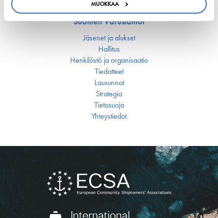
MUOKKAA
Suomen Varustamot
Jäsenet ja alukset
Hallitus
Henkilöstö ja organisaatio
Tiedotteet
Lausunnot
Strategia
Tietosuoja
Yhteystiedot