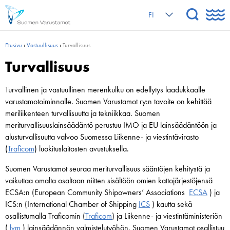
FI
Etusivu
›
Vastuullisuus
›
Turvallisuus
Turvallisuus
Turvallinen ja vastuullinen merenkulku on edellytys laadukkaalle
varustamotoiminnalle. Suomen Varustamot ry:n tavoite on kehittää
meriliikenteen turvallisuutta ja tekniikkaa. Suomen
meriturvallisuuslainsäädäntö perustuu IMO ja EU lainsäädäntöön ja
alusturvallisuutta valvoo Suomessa Liikenne- ja viestintävirasto
(
Traficom
) luokituslaitosten avustuksella.
Suomen Varustamot seuraa meriturvallisuus sääntöjen kehitystä ja
vaikuttaa omalta osaltaan niitten sisältöön omien kattojärjestöjensä
ECSA:n (European Community Shipowners’ Associations
ECSA
) ja
ICS:n (International Chamber of Shipping
ICS
) kautta sekä
osallistumalla Traficomin (
Traficom
) ja Liikenne- ja viestintäministeriön
(
lvm
) lainsäädännön valmistelutyöhön. Suomen Varustamot osallistuu