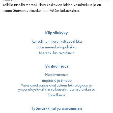
kaikilla tasoilla merenkulkua koskevien lakien valmisteluun ja on
osana Suomen valtuuskuntaa IMO:n kokouksissa.
Kilpailukyky
Kansallinen merenkulku­politiikka
EU:n merenkulku­politiikka
Merenkulun avainluvut
Vastuullisuus
Huoltovarmuus
Ympäristö ja ilmasto
Varustamot panostavat uuteen teknologiaan ja
ympäristöystävällisiin ratkaisuihin uusissa aluksissa
Turvallisuus
Työmarkkinat ja osaaminen