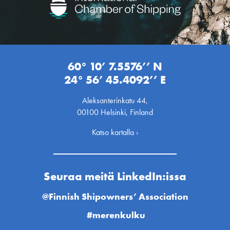
60° 10’ 7.5576’’ N
24° 56’ 45.4092’’ E
Aleksanterinkatu 44,
00100 Helsinki, Finland
Katso kartalla ›
Seuraa meitä LinkedIn:issa
@Finnish Shipowners’ Association
#merenkulku