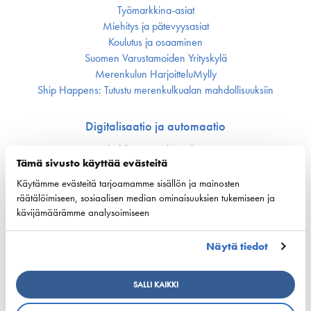
Työmarkkina-asiat
Miehitys ja pätevyys­asiat
Koulutus ja osaaminen
Suomen Varustamoiden Yrityskylä
Merenkulun HarjoitteluMylly
Ship Happens: Tutustu merenkulkualan mahdollisuuksiin
Digitalisaatio ja automaatio
Alusliikenteen tilannekuva
Tämä sivusto käyttää evästeitä
Käytämme evästeitä tarjoamamme sisällön ja mainosten
Meriklusteri
räätälöimiseen, sosiaalisen median ominaisuuksien tukemiseen ja
Tulevat tapahtumat
kävijämäärämme analysoimiseen
Suomen Meriklusteri -organisaatio
Tuulta purjeisiin – merenkulku murroksessa podcast
Näytä tiedot
Meriklusterin Vuosikirja
Sjöfartens Dag
SALLI KAIKKI
Meriakatemia
Fairway Forward seminar 22.10.2024