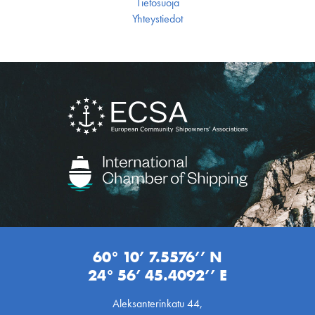
Tietosuoja
Yhteystiedot
60° 10’ 7.5576’’ N
24° 56’ 45.4092’’ E
Aleksanterinkatu 44,