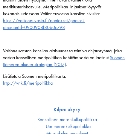
meriklusterinkasvulle. Meripolitiikan linjaukset löytyvät
kokonaisuudessaan Valtioneuvoston kanslian sivuilta:
https://valtioneuvosto.fi/paatokset/paatos?
decisionId=0900908f8060c798
Valtioneuvoston kanslian alaisuudessa toimiva ohjausryhmä, joka
vastaa kansallisen meripolitiikan kehittämisestä on laatinut
Suomen
Itämeren alueen strategian (2017)
.
Lisätietoja Suomen meripolitiikasta:
http://vnk.fi/meripolitiikka
Kilpailukyky
Kansallinen merenkulku­politiikka
EU:n merenkulku­politiikka
Merenkulun avainluvut