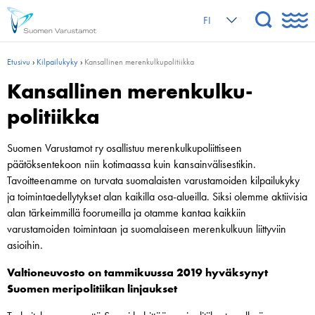
FI
Etusivu
›
Kilpailukyky
›
Kansallinen merenkulku­politiikka
Kansallinen merenkulku­
politiikka
Suomen Varustamot ry osallistuu merenkulkupoliittiseen
päätöksentekoon niin kotimaassa kuin kansainvälisestikin.
Tavoitteenamme on turvata suomalaisten varustamoiden kilpailukyky
ja toimintaedellytykset alan kaikilla osa-alueilla. Siksi olemme aktiivisia
alan tärkeimmillä foorumeilla ja otamme kantaa kaikkiin
varustamoiden toimintaan ja suomalaiseen merenkulkuun liittyviin
asioihin.
Valtioneuvosto on tammikuussa 2019 hyväksynyt
Suomen meripolitiikan linjaukset