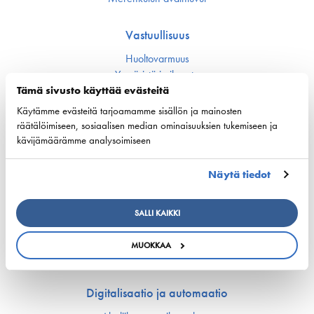
Vastuullisuus
Huoltovarmuus
Ympäristö ja ilmasto
Varustamot panostavat uuteen teknologiaan ja
Tämä sivusto käyttää evästeitä
ympäristöystävällisiin ratkaisuihin uusissa aluksissa
Käytämme evästeitä tarjoamamme sisällön ja mainosten
Turvallisuus
räätälöimiseen, sosiaalisen median ominaisuuksien tukemiseen ja
kävijämäärämme analysoimiseen
Työmarkkinat ja osaaminen
Näytä tiedot
Työmarkkina-asiat
Miehitys ja pätevyys­asiat
Koulutus ja osaaminen
SALLI KAIKKI
Suomen Varustamoiden Yrityskylä
Merenkulun HarjoitteluMylly
MUOKKAA
Ship Happens: Tutustu merenkulkualan mahdollisuuksiin
Digitalisaatio ja automaatio