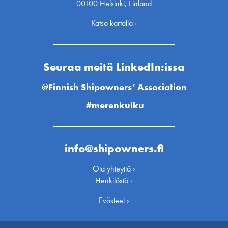
00100 Helsinki, Finland
Katso kartalla ›
Seuraa meitä LinkedIn:issa
@Finnish Shipowners’ Association
#merenkulku
info@shipowners.fi
Ota yhteyttä ›
Henkilöstö ›
Evästeet ›