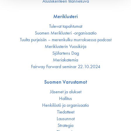
Alusliikenteen tilannekuva
Meriklusteri
Tulevat tapahtumat
Suomen Meriklusteri -organisaatio
Tuulta purjeisiin – merenkulku murroksessa podcast
Meriklusterin Vuosikirja
Sjöfartens Dag
Meriakatemia
Fairway Forward seminar 22.10.2024
Suomen Varustamot
Jäsenet ja alukset
Hallitus
Henkilöstö ja organisaatio
Tiedotteet
Lausunnot
Strategia