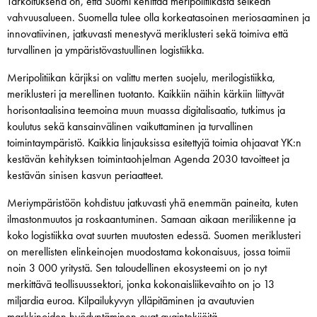
Tarkoituksena on, että Suomi kehittää meripolitiikasta selkeän
vahvuusalueen. Suomella tulee olla korkeatasoinen meriosaaminen ja
innovatiivinen, jatkuvasti menestyvä meriklusteri sekä toimiva että
turvallinen ja ympäristövastuullinen logistiikka.
Meripolitiikan kärjiksi on valittu merten suojelu, merilogistiikka,
meriklusteri ja merellinen tuotanto. Kaikkiin näihin kärkiin liittyvät
horisontaalisina teemoina muun muassa digitalisaatio, tutkimus ja
koulutus sekä kansainvälinen vaikuttaminen ja turvallinen
toimintaympäristö. Kaikkia linjauksissa esitettyjä toimia ohjaavat YK:n
kestävän kehityksen toimintaohjelman Agenda 2030 tavoitteet ja
kestävän sinisen kasvun periaatteet.
Meriympäristöön kohdistuu jatkuvasti yhä enemmän paineita, kuten
ilmastonmuutos ja roskaantuminen. Samaan aikaan meriliikenne ja
koko logistiikka ovat suurten muutosten edessä. Suomen meriklusteri
on merellisten elinkeinojen muodostama kokonaisuus, jossa toimii
noin 3 000 yritystä. Sen taloudellinen ekosysteemi on jo nyt
merkittävä teollisuussektori, jonka kokonaisliikevaihto on jo 13
miljardia euroa. Kilpailukyvyn ylläpitäminen ja avautuvien
markkinoiden hyödyntäminen ovat avaintekijöitä