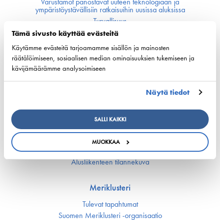
Varustamot panostavat uuteen teknologiaan ja
ympäristöystävällisiin ratkaisuihin uusissa aluksissa
Turvallisuus
Tämä sivusto käyttää evästeitä
Työmarkkinat ja osaaminen
Käytämme evästeitä tarjoamamme sisällön ja mainosten
räätälöimiseen, sosiaalisen median ominaisuuksien tukemiseen ja
Työmarkkina-asiat
kävijämäärämme analysoimiseen
Miehitys ja pätevyys­asiat
Koulutus ja osaaminen
Näytä tiedot
Suomen Varustamoiden Yrityskylä
Merenkulun HarjoitteluMylly
Ship Happens: Tutustu merenkulkualan mahdollisuuksiin
SALLI KAIKKI
MUOKKAA
Digitalisaatio ja automaatio
Alusliikenteen tilannekuva
Meriklusteri
Tulevat tapahtumat
Suomen Meriklusteri -organisaatio