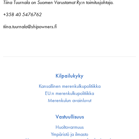
Tiina Tuurnala on Suomen Varustamot Ry:n toimitusjohtaja.
+358 40 5476762
tiina.tuurnala@shipowners.fi
Kilpailukyky
Kansallinen merenkulku­politiikka
EU:n merenkulku­politiikka
Merenkulun avainluvut
Vastuullisuus
Huoltovarmuus
Ympäristö ja ilmasto