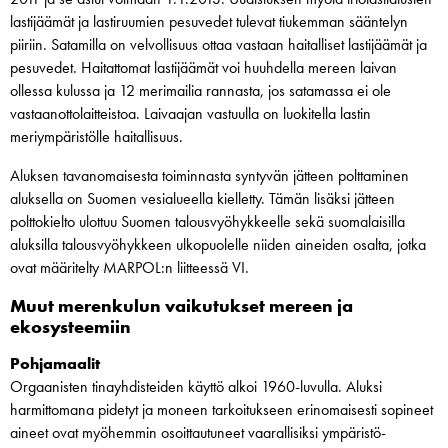
lastijäämät ja lastiruumien pesuvedet tulevat tiukemman sääntelyn
piiriin. Satamilla on velvollisuus ottaa vastaan haitalliset lastijäämät ja
pesuvedet. Haitattomat lastijäämät voi huuhdella mereen laivan
ollessa kulussa ja 12 merimailia rannasta, jos satamassa ei ole
vastaanottolaitteistoa. Laivaajan vastuulla on luokitella lastin
meriympäristölle haitallisuus.
Aluksen tavanomaisesta toiminnasta syntyvän jätteen polttaminen
aluksella on Suomen vesialueella kielletty. Tämän lisäksi jätteen
polttokielto ulottuu Suomen talousvyöhykkeelle sekä suomalaisilla
aluksilla talousvyöhykkeen ulkopuolelle niiden aineiden osalta, jotka
ovat määritelty MARPOL:n liitteessä VI.
Muut merenkulun vaikutukset mereen ja
ekosysteemiin
Pohjamaalit
Orgaanisten tinayhdisteiden käyttö alkoi 1960-luvulla. Aluksi
harmittomana pidetyt ja moneen tarkoitukseen erinomaisesti sopineet
aineet ovat myöhemmin osoittautuneet vaarallisiksi ympäristö-