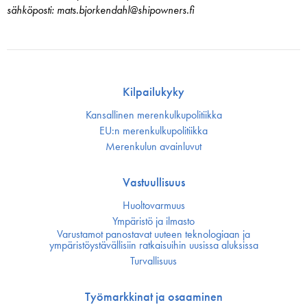
sähköposti: mats.bjorkendahl@shipowners.fi
Kilpailukyky
Kansallinen merenkulku­politiikka
EU:n merenkulku­politiikka
Merenkulun avainluvut
Vastuullisuus
Huoltovarmuus
Ympäristö ja ilmasto
Varustamot panostavat uuteen teknologiaan ja
ympäristöystävällisiin ratkaisuihin uusissa aluksissa
Turvallisuus
Työmarkkinat ja osaaminen