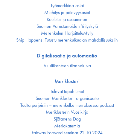
Työmarkkina-asiat
Miehitys ja pätevyys­asiat
Koulutus ja osaaminen
Suomen Varustamoiden Yrityskylä
Merenkulun HarjoitteluMylly
Ship Happens: Tutustu merenkulkualan mahdollisuuksiin
Digitalisaatio ja automaatio
Alusliikenteen tilannekuva
Meriklusteri
Tulevat tapahtumat
Suomen Meriklusteri -organisaatio
Tuulta purjeisiin – merenkulku murroksessa podcast
Meriklusterin Vuosikirja
Sjöfartens Dag
Meriakatemia
Fairway Forward seminar 22.10.2024