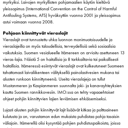
myrkyiksi. Laivojen myrkyllisten pohjamaalien käytön kieltävä
yleissopimus (International Convention on the Control of Harmful
Antifouling Systems, AFS) hyväksyttiin vuonna 2001 ja yleissopimus
astui voimaan vuonna 2008.
Pohjaan kiinnittyvät vieraslajit
Vieraslajit ovat tunnustettu uhka luonnon monimuotoisuudelle ja
vieraslajeilla on myös taloudellisia, terveydellisiä sekä sosiaalisia
vaikutuksia. Suomen vesialueelle Itämereen on arvioitu asettuneen 13
vieras-lajia. Näistä 5 on haitallisia ja 8 tarkkailtavia tai paikallisesti
haitallisia. Itämeressä esiintyvät vieraslajit ovat kulkeutuneet Suomeen
tahattomasti laivaliikenteen välityksellä painolastivesien mukana tai
alusten runkoon kiinnittyneenä. Useita vieraslajeja on tullut
Mustanmeren ja Kaspianmeren suunnalta joki- ja kanavayhteyksien
kautta Suomen rannikkovesiin. IMO:ssa on tehty vapaaehtoiset
ohjeet pohjiin kiinnittyvien lajien leviämisen ehkäisemiseksi.
Lujasti alusten pohjiin kiinnittyvät lajit lisäävät kitkaa ja polttoaineen
kulutusta ja on, varustamon edun mukaista puhdistaa pohja tasaisin
väliajoin. Itämerellä olisi kysyntää pohjien puhdistuspaikoista, joissa