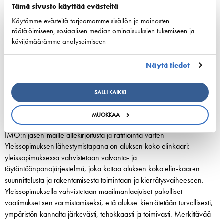
Laivaliikenne aiheuttaa voimakkaita virtauksia matalilla vesialueilla ja
Tämä sivusto käyttää evästeitä
laivojen aalto- sekä imuvaikutukset aiheuttavat eroosiota. Laivojen
Käytämme evästeitä tarjoamamme sisällön ja mainosten
potkurivirrat saavat ravinteet kumpuamaan syvältä pintaan.
räätälöimiseen, sosiaalisen median ominaisuuksien tukemiseen ja
kävijämäärämme analysoimiseen
Alusten aiheuttama vedenalainen ääni
Alusten aiheuttamien vedenalaisten äänien vaikutuksista merieliöihin
Näytä tiedot
ja mahdollisista rajoituksista on IMO:ssa tehty vapaaehtoiset ohjeet.
Alusten romutus ja kierrätys
SALLI KAIKKI
Alusten romutukseen ja kierrätykseen liittyvät IMO:n Hongkongin
yleissopimuksen, Baselin yleissopimuksen ja EU:n jätteensiirtoasetus.
MUOKKAA
Hongkongin yleissopimus hyväksyttiin vuonna 2009. Se on avoinna
IMO:n jäsen-maille allekirjoitusta ja ratifiointia varten.
Yleissopimuksen lähestymistapana on aluksen koko elinkaari:
yleissopimuksessa vahvistetaan valvonta- ja
täytäntöönpanojärjestelmä, joka kattaa aluksen koko elin-kaaren
suunnittelusta ja rakentamisesta toimintaan ja kierrätysvaiheeseen.
Yleissopimuksella vahvistetaan maailmanlaajuiset pakolliset
vaatimukset sen varmistamiseksi, että alukset kierrätetään turvallisesti,
ympäristön kannalta järkevästi, tehokkaasti ja toimivasti. Merkittävää