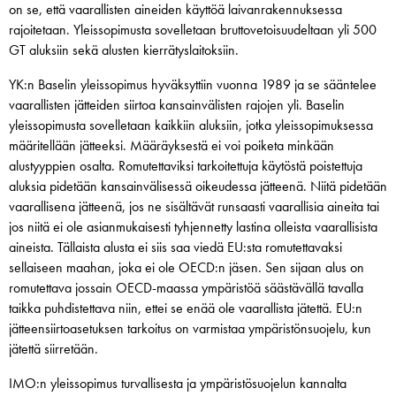
on se, että vaarallisten aineiden käyttöä laivanrakennuksessa
rajoitetaan. Yleissopimusta sovelletaan bruttovetoisuudeltaan yli 500
GT aluksiin sekä alusten kierrätyslaitoksiin.
YK:n Baselin yleissopimus hyväksyttiin vuonna 1989 ja se sääntelee
vaarallisten jätteiden siirtoa kansainvälisten rajojen yli. Baselin
yleissopimusta sovelletaan kaikkiin aluksiin, jotka yleissopimuksessa
määritellään jätteeksi. Määräyksestä ei voi poiketa minkään
alustyyppien osalta. Romutettaviksi tarkoitettuja käytöstä poistettuja
aluksia pidetään kansainvälisessä oikeudessa jätteenä. Niitä pidetään
vaarallisena jätteenä, jos ne sisältävät runsaasti vaarallisia aineita tai
jos niitä ei ole asianmukaisesti tyhjennetty lastina olleista vaarallisista
aineista. Tällaista alusta ei siis saa viedä EU:sta romutettavaksi
sellaiseen maahan, joka ei ole OECD:n jäsen. Sen sijaan alus on
romutettava jossain OECD-maassa ympäristöä säästävällä tavalla
taikka puhdistettava niin, ettei se enää ole vaarallista jätettä. EU:n
jätteensiirtoasetuksen tarkoitus on varmistaa ympäristönsuojelu, kun
jätettä siirretään.
IMO:n yleissopimus turvallisesta ja ympäristösuojelun kannalta