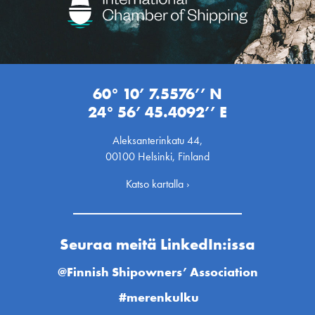
60° 10’ 7.5576’’ N
24° 56’ 45.4092’’ E
Aleksanterinkatu 44,
00100 Helsinki, Finland
Katso kartalla ›
Seuraa meitä LinkedIn:issa
@Finnish Shipowners’ Association
#merenkulku