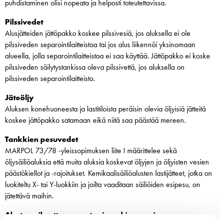
puhdistaminen olisi nopeata ja helposti toteutettavissa.
Pilssivedet
Alusjätteiden jättöpakko koskee pilssivesiä, jos aluksella ei ole
pilssiveden separointilaitteistoa tai jos alus liikennöi yksinomaan
alueella, jolla separointilaitteistoa ei saa käyttää. Jättöpakko ei koske
pilssiveden säilytystankissa oleva pilssivettä, jos aluksella on
pilssiveden separointilaitteisto.
Jäteöljy
Aluksen konehuoneesta ja lastitiloista peräisin olevia öljyisiä jätteitä
koskee jättöpakko satamaan eikä niitä saa päästää mereen.
Tankkien pesuvedet
MARPOL 73/78 -yleissopimuksen liite I määrittelee sekä
öljysäiliöaluksia että muita aluksia koskevat öljyjen ja öljyisten vesien
päästökiellot ja -rajoitukset. Kemikaalisäiliöalusten lastijätteet, jotka on
luokiteltu X- tai Y-luokkiin ja joilta vaaditaan säiliöiden esipesu, on
jätettävä maihin.
Alusten aiheuttama ranta- ja pohjaeroosio