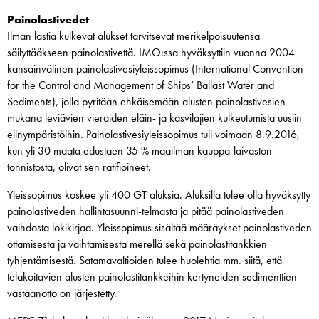
Painolastivedet
Ilman lastia kulkevat alukset tarvitsevat merikelpoisuutensa
säilyttääkseen painolastivettä. IMO:ssa hyväksyttiin vuonna 2004
kansainvälinen painolastivesiyleissopimus (International Convention
for the Control and Management of Ships’ Ballast Water and
Sediments), jolla pyritään ehkäisemään alusten painolastivesien
mukana leviävien vieraiden eläin- ja kasvilajien kulkeutumista uusiin
elinympäristöihin. Painolastivesiyleissopimus tuli voimaan 8.9.2016,
kun yli 30 maata edustaen 35 % maailman kauppa-laivaston
tonnistosta, olivat sen ratifioineet.
Yleissopimus koskee yli 400 GT aluksia. Aluksilla tulee olla hyväksytty
painolastiveden hallintasuunni-telmasta ja pitää painolastiveden
vaihdosta lokikirjaa. Yleissopimus sisältää määräykset painolastiveden
ottamisesta ja vaihtamisesta merellä sekä painolastitankkien
tyhjentämisestä. Satamavaltioiden tulee huolehtia mm. siitä, että
telakoitavien alusten painolastitankkeihin kertyneiden sedimenttien
vastaanotto on järjestetty.