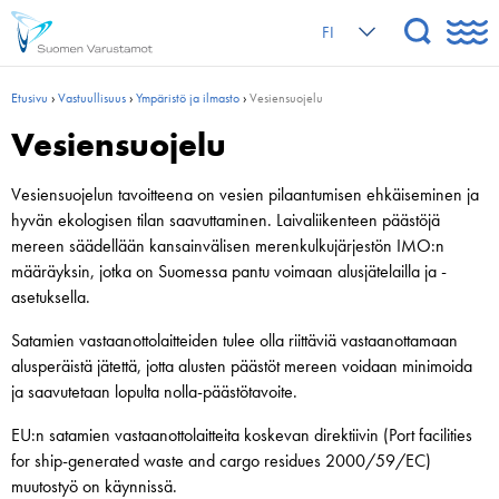
FI
Etusivu
›
Vastuullisuus
›
Ympäristö ja ilmasto
›
Vesiensuojelu
Vesiensuojelu
Vesiensuojelun tavoitteena on vesien pilaantumisen ehkäiseminen ja
hyvän ekologisen tilan saavuttaminen. Laivaliikenteen päästöjä
mereen säädellään kansainvälisen merenkulkujärjestön IMO:n
määräyksin, jotka on Suomessa pantu voimaan alusjätelailla ja -
asetuksella.
Satamien vastaanottolaitteiden tulee olla riittäviä vastaanottamaan
alusperäistä jätettä, jotta alusten päästöt mereen voidaan minimoida
ja saavutetaan lopulta nolla-päästötavoite.
EU:n satamien vastaanottolaitteita koskevan direktiivin (Port facilities
for ship-generated waste and cargo residues 2000/59/EC)
muutostyö on käynnissä.