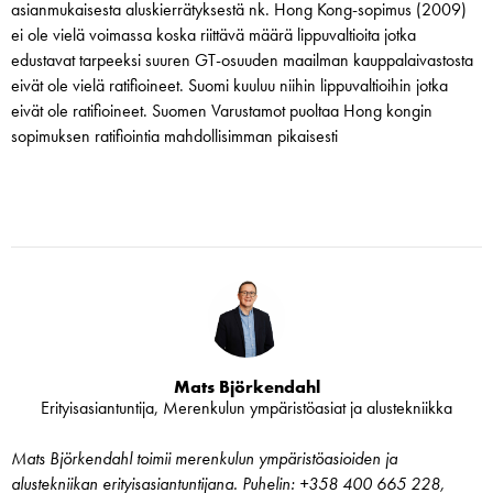
asianmukaisesta aluskierrätyksestä nk. Hong Kong-sopimus (2009)
ei ole vielä voimassa koska riittävä määrä lippuvaltioita jotka
edustavat tarpeeksi suuren GT-osuuden maailman kauppalaivastosta
eivät ole vielä ratifioineet. Suomi kuuluu niihin lippuvaltioihin jotka
eivät ole ratifioineet. Suomen Varustamot puoltaa Hong kongin
sopimuksen ratifiointia mahdollisimman pikaisesti
Mats Björkendahl
Erityisasiantuntija, Merenkulun ympäristöasiat ja alustekniikka
Mats Björkendahl toimii merenkulun ympäristöasioiden ja
alustekniikan erityisasiantuntijana. Puhelin: +358 400 665 228,