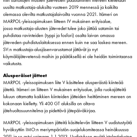
niin sanottujen mustien jätevesien päästäminen mereen kielletään
uusilta matkustaja-aluksilta vuoteen 2019 mennessä ja kaikilta
olemassa olevilta matkustajalaivoilta vuonna 2021. Itämeri on
MARPOL-yleissopimuksen liitteen IV mukainen erityisalue,
jossa matkustaja-alusten jätevedet tulee joko jättää satamiin tai
puhdistaa ravinteiden (typpi ja fosfori) osalta laivan omassa
jäteveden-puhdistuslaitoksessa ennen kuin ne saa laskea mereen.
SV:n matkustaja-alusjäsenvarustamot jättävät jo nyt
käymäläjätevetensä maihin ja päätöksellä ei ole heidän toimintaansa
vaikutusta.
Alusperäiset jätteet
MARPOL -yleissopimuksen liite V käsittelee alusperäistä kiinteää
jätettä. Itämeri on liitteen V mukainen erityisalue, jolla ruokajätteitä
lukuun ottamatta kaikkien kiinteiden jätteiden heittäminen mereen on
kokonaan kielletty. Yli 400 GT aluksilla on oltava
jätehuoltosuunnitelma ja pidettävä jätepäiväkirjaa.
MARPOL -yleissopimuksen jätteitä käsittelevän liitteen V uudistustyötä
hyväksyttiin IMO:n meriympäristön-suojelukomiteassa heinäkuussa
2011 ja se astui voimaan 1.1.2013. Uudistuksen myötä irtolastialusten