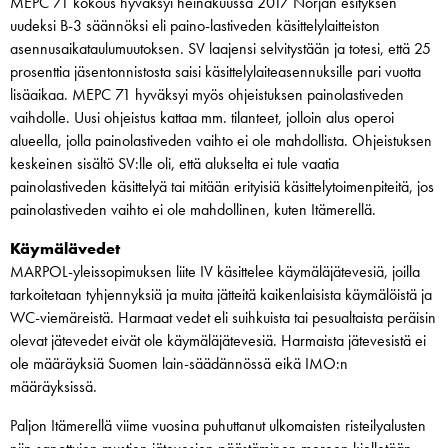
MEPC 71 kokous hyväksyi heinäkuussa 2017 Norjan esityksen
uudeksi B-3 säännöksi eli paino-lastiveden käsittelylaitteiston
asennusaikataulumuutoksen. SV laajensi selvitystään ja totesi, että 25
prosenttia jäsentonnistosta saisi käsittelylaiteasennuksille pari vuotta
lisäaikaa. MEPC 71 hyväksyi myös ohjeistuksen painolastiveden
vaihdolle. Uusi ohjeistus kattaa mm. tilanteet, jolloin alus operoi
alueella, jolla painolastiveden vaihto ei ole mahdollista. Ohjeistuksen
keskeinen sisältö SV:lle oli, että alukselta ei tule vaatia
painolastiveden käsittelyä tai mitään erityisiä käsittelytoimenpiteitä, jos
painolastiveden vaihto ei ole mahdollinen, kuten Itämerellä.
Käymälävedet
MARPOL-yleissopimuksen liite IV käsittelee käymäläjätevesiä, joilla
tarkoitetaan tyhjennyksiä ja muita jätteitä kaikenlaisista käymälöistä ja
WC-viemäreistä. Harmaat vedet eli suihkuista tai pesualtaista peräisin
olevat jätevedet eivät ole käymäläjätevesiä. Harmaista jätevesistä ei
ole määräyksiä Suomen lain-säädännössä eikä IMO:n
määräyksissä.
Paljon Itämerellä viime vuosina puhuttanut ulkomaisten risteilyalusten