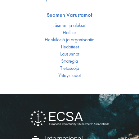
Suomen Varustamot
Jäsenet ja alukset
Hallitus
Henkilöstö ja organisaatio
Tiedotteet
Lausunnot
Strategia
Tietosuoja
Yhteystiedot