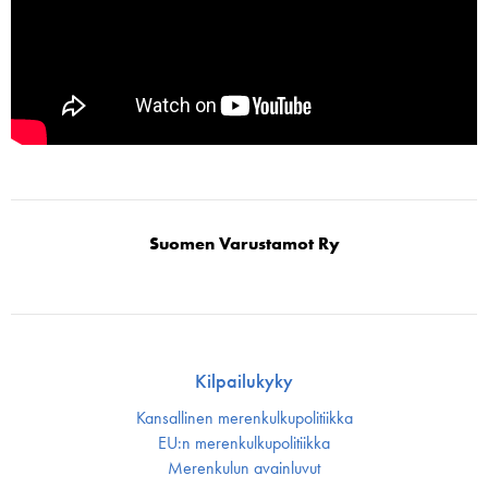
Suomen Varustamot Ry
Kilpailukyky
Kansallinen merenkulku­politiikka
EU:n merenkulku­politiikka
Merenkulun avainluvut