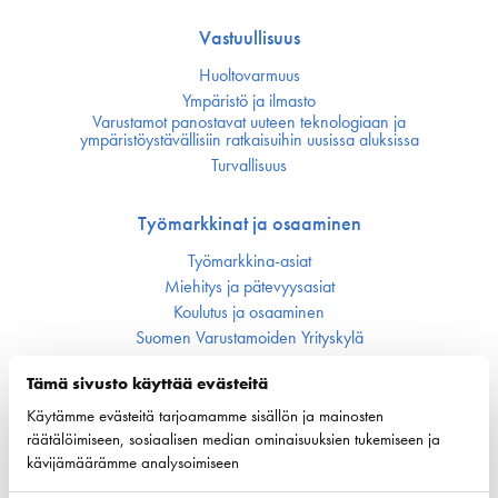
Vastuullisuus
Huoltovarmuus
Ympäristö ja ilmasto
Varustamot panostavat uuteen teknologiaan ja
ympäristöystävällisiin ratkaisuihin uusissa aluksissa
Turvallisuus
Työmarkkinat ja osaaminen
Työmarkkina-asiat
Miehitys ja pätevyys­asiat
Koulutus ja osaaminen
Suomen Varustamoiden Yrityskylä
Merenkulun HarjoitteluMylly
Tämä sivusto käyttää evästeitä
Ship Happens: Tutustu merenkulkualan mahdollisuuksiin
Käytämme evästeitä tarjoamamme sisällön ja mainosten
räätälöimiseen, sosiaalisen median ominaisuuksien tukemiseen ja
Digitalisaatio ja automaatio
kävijämäärämme analysoimiseen
Alusliikenteen tilannekuva