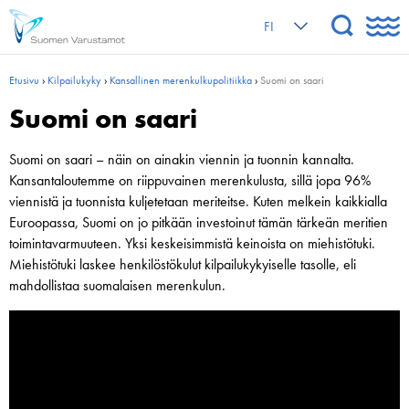
FI
Etusivu
›
Kilpailukyky
›
Kansallinen merenkulku­politiikka
›
Suomi on saari
Suomi on saari
Suomi on saari – näin on ainakin viennin ja tuonnin kannalta.
Kansantaloutemme on riippuvainen merenkulusta, sillä jopa 96%
viennistä ja tuonnista kuljetetaan meriteitse. Kuten melkein kaikkialla
Euroopassa, Suomi on jo pitkään investoinut tämän tärkeän meritien
toimintavarmuuteen. Yksi keskeisimmistä keinoista on miehistötuki.
Miehistötuki laskee henkilöstökulut kilpailukykyiselle tasolle, eli
mahdollistaa suomalaisen merenkulun.