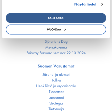
Näytä tiedot
Meriklusteri
Tulevat tapahtumat
SALLI KAIKKI
Suomen Meriklusteri -organisaatio
Tuulta purjeisiin – merenkulku murroksessa podcast
MUOKKAA
Meriklusterin Vuosikirja
Sjöfartens Dag
Meriakatemia
Fairway Forward seminar 22.10.2024
Suomen Varustamot
Jäsenet ja alukset
Hallitus
Henkilöstö ja organisaatio
Tiedotteet
Lausunnot
Strategia
Tietosuoja