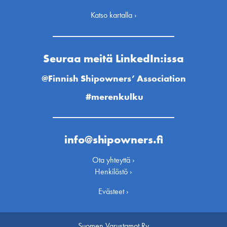
Katso kartalla ›
Seuraa meitä LinkedIn:issa
@Finnish Shipowners’ Association
#merenkulku
info@shipowners.fi
Ota yhteyttä ›
Henkilöstö ›
Evästeet ›
Suomen Varustamot Ry