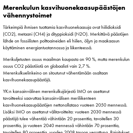
Merenkulun kasvihuonekaasupäästöjen
vähennystoimet
Tärkeimpiä ihmisen tuottamia kasvihuonekaasuja ovat hiilidioksidi
(CO2), metaani (CH4) ja dityppioksidi (N2O). Merkittävä päästöjen
lähde on fossiilisten polttoaineiden eli hiilen, öljyn ja maakaasun
käyttäminen energiantuotannossa ja liikenteessä.
Merikuljetusten osuus maailman kaupasta on 90 %, mutta merenkulun
osuus CO2 päästöistä on globaalisti vain 2,7 %.
Merenkulkuelinkeino on sitoutunut vähentämään osaltaan
kasvihuonekaasupäästöjä.
YK:n kansainvälinen merenkulkujärjestö IMO on asettanut
tavoitteeksi saavuttaa kansainvälisen meriliikenteen
kasvihuonekaasupäästöjen nettonollataso vuoteen 2050 mennessä.
Lisäksi IMO on asettanut välitavoitteita: vuoteen 2030 mennessä
päästöjä tulee vähentää vähintään 20 prosenttia, tavoitellen 30
prosenttia, ja vuoteen 2040 mennessä vähintään 70 prosenttia,
tavoitellen 80 prosenttia, vuoden 2008 tasoon verrattuna. Rajoitukset