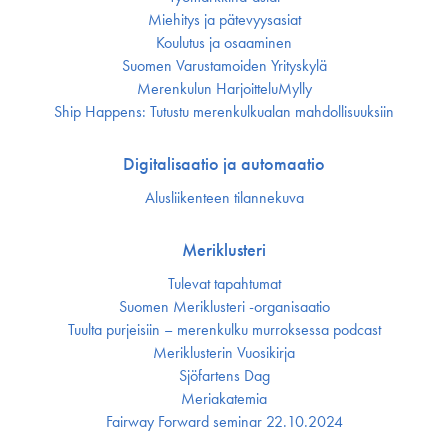
Miehitys ja pätevyys­asiat
Koulutus ja osaaminen
Suomen Varustamoiden Yrityskylä
Merenkulun HarjoitteluMylly
Ship Happens: Tutustu merenkulkualan mahdollisuuksiin
Digitalisaatio ja automaatio
Alusliikenteen tilannekuva
Meriklusteri
Tulevat tapahtumat
Suomen Meriklusteri -organisaatio
Tuulta purjeisiin – merenkulku murroksessa podcast
Meriklusterin Vuosikirja
Sjöfartens Dag
Meriakatemia
Fairway Forward seminar 22.10.2024