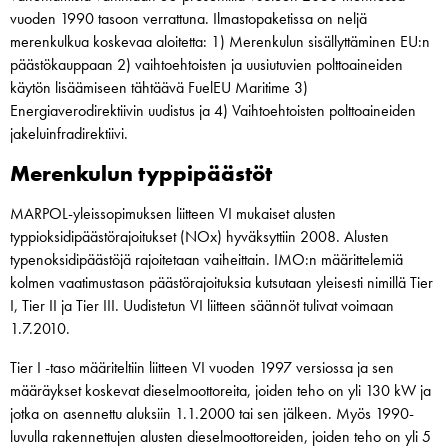
vuoden 1990 tasoon verrattuna. Ilmastopaketissa on neljä
merenkulkua koskevaa aloitetta: 1) Merenkulun sisällyttäminen EU:n
päästökauppaan 2) vaihtoehtoisten ja uusiutuvien polttoaineiden
käytön lisäämiseen tähtäävä FuelEU Maritime 3)
Energiaverodirektiivin uudistus ja 4) Vaihtoehtoisten polttoaineiden
jakeluinfradirektiivi.
Merenkulun typpipäästöt
MARPOL-yleissopimuksen liitteen VI mukaiset alusten
typpioksidipäästörajoitukset (NOx) hyväksyttiin 2008. Alusten
typenoksidipäästöjä rajoitetaan vaiheittain. IMO:n määrittelemiä
kolmen vaatimustason päästörajoituksia kutsutaan yleisesti nimillä Tier
I, Tier II ja Tier III. Uudistetun VI liitteen säännöt tulivat voimaan
1.7.2010.
Tier I -taso määriteltiin liitteen VI vuoden 1997 versiossa ja sen
määräykset koskevat dieselmoottoreita, joiden teho on yli 130 kW ja
jotka on asennettu aluksiin 1.1.2000 tai sen jälkeen. Myös 1990-
luvulla rakennettujen alusten dieselmoottoreiden, joiden teho on yli 5