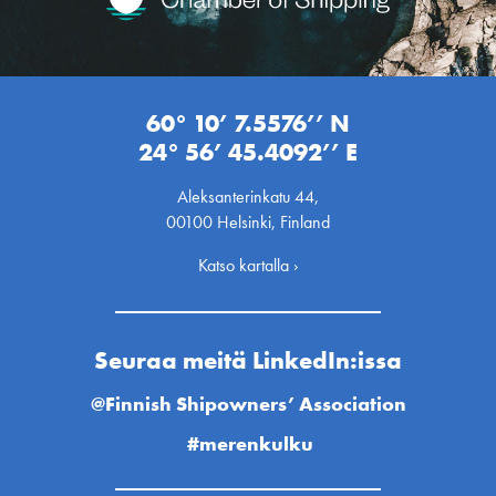
60° 10’ 7.5576’’ N
24° 56’ 45.4092’’ E
Aleksanterinkatu 44,
00100 Helsinki, Finland
Katso kartalla ›
Seuraa meitä LinkedIn:issa
@Finnish Shipowners’ Association
#merenkulku