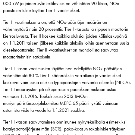
000 kW ja joiden sylinteritilavuus on vähintään 90 litraa, NOx-
päästöjen tulee täyttää Tier I -vaatimukset.
Tier II vaatimuksena on, että NOx-päästöjen määrän on
vähennyttävä noin 20 prosenttia Tier I -tasosta ja riippuen moottorin
kierrosluvusta. Tier II koskee kaikkia aluksia, joiden kölinlaskupäivä
on 1.1.2011 tai sen jälkeen kaikkiin aluksiin joihin asennettaan uusia
dieselmoottoreita. Tier II -vaatimukset on mahdollista saavuttaa
moottoriteknisin ratkaisuin.
Tier III -tason vaatimusten täyttäminen edellyttää NOx-päästöjen
vähentämistä 80 % Tier I -säännöksiin verrattuna ja vaatimukset
koskevat vain uusia aluksia typpipäästöjen valvonta-alueella (NECA).
Tier III määräysten piti alkuperäisen päätöksen mukaan astua
voimaan 1.1.2016. Toukokuussa 2013 IMO:n
meriympäristönsuojelukomitea MEPC 65 päätti lykätä voimaan
astumista viidella vuodella 1.1.2021 saakka.
Tier III -tason saavuttaminen onnistunee nykytekniikalla esimerkiksi
katalysaattorijärjestelmän (SCR), pako-kaasun takaisinkierrätyksen