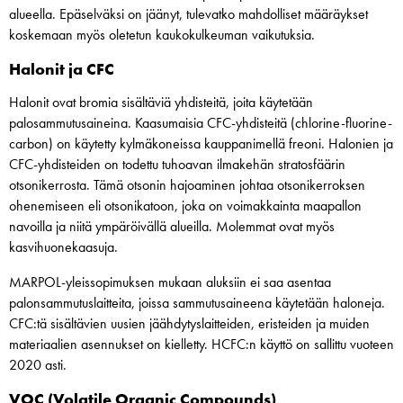
alueella. Epäselväksi on jäänyt, tulevatko mahdolliset määräykset
koskemaan myös oletetun kaukokulkeuman vaikutuksia.
Halonit ja CFC
Halonit ovat bromia sisältäviä yhdisteitä, joita käytetään
palosammutusaineina. Kaasumaisia CFC-yhdisteitä (chlorine-fluorine-
carbon) on käytetty kylmäkoneissa kauppanimellä freoni. Halonien ja
CFC-yhdisteiden on todettu tuhoavan ilmakehän stratosfäärin
otsonikerrosta. Tämä otsonin hajoaminen johtaa otsonikerroksen
ohenemiseen eli otsonikatoon, joka on voimakkainta maapallon
navoilla ja niitä ympäröivällä alueilla. Molemmat ovat myös
kasvihuonekaasuja.
MARPOL-yleissopimuksen mukaan aluksiin ei saa asentaa
palonsammutuslaitteita, joissa sammutusaineena käytetään haloneja.
CFC:tä sisältävien uusien jäähdytyslaitteiden, eristeiden ja muiden
materiaalien asennukset on kielletty. HCFC:n käyttö on sallittu vuoteen
2020 asti.
VOC (Volatile Organic Compounds)