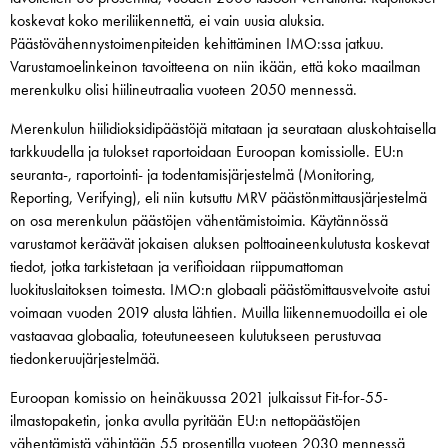
koskevat koko meriliikennettä, ei vain uusia aluksia.
Päästövähennystoimenpiteiden kehittäminen IMO:ssa jatkuu.
Varustamoelinkeinon tavoitteena on niin ikään, että koko maailman
merenkulku olisi hiilineutraalia vuoteen 2050 mennessä.
Merenkulun hiilidioksidipäästöjä mitataan ja seurataan aluskohtaisella
tarkkuudella ja tulokset raportoidaan Euroopan komissiolle. EU:n
seuranta-, raportointi- ja todentamisjärjestelmä (Monitoring,
Reporting, Verifying), eli niin kutsuttu MRV päästönmittausjärjestelmä
on osa merenkulun päästöjen vähentämistoimia. Käytännössä
varustamot keräävät jokaisen aluksen polttoaineenkulutusta koskevat
tiedot, jotka tarkistetaan ja verifioidaan riippumattoman
luokituslaitoksen toimesta. IMO:n globaali päästömittausvelvoite astui
voimaan vuoden 2019 alusta lähtien. Muilla liikennemuodoilla ei ole
vastaavaa globaalia, toteutuneeseen kulutukseen perustuvaa
tiedonkeruujärjestelmää.
Euroopan komissio on heinäkuussa 2021 julkaissut Fit-for-55-
ilmastopaketin, jonka avulla pyritään EU:n nettopäästöjen
vähentämistä vähintään 55 prosentilla vuoteen 2030 mennessä