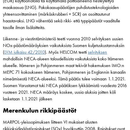
(EGR) käyttöönotolla tai käyttämällä polttoaineena nesteytettyä
maakaasua (LNG). Pakokaasupäästöjen puhdistusteknologioiden
yhteensovittaminen (märkäskrubberi + SCR) on osoittautunut
haastavaksi. LNG vähentää sekä rikki- että typpipäästöt vaaditulle
tasolle ilman lisälaitteita.
Liikenne- ja viestintäministeriö teetti vuonna 2010 selvityksen uusien
NOx-päästömääräyksien vaikutuksista Suomen kuljetuskustannuksiin
(
LVM julkaisu 42/2010
). Myös HELCOM teetti
selvityksen
mahdollisin NECA-alueen taloudellisista vaikutuksista koko Itämeren
alueelle. Itämeren ja Pohjanmeren maat tekivät hakemuksen IMO:n
MEPC 71 kokoukseen Itämeren, Pohjanmeren ja Englannin kanaalin
nimeämisestä NECA-alueeksi. Tämä päätös tulee voimaan 1.1.2021.
Suomen Varustamot tuki NECA päätöksen lykkäämistä vuodesta 2016
vuoteen 2021. NECA määräys koskee, uusia aluksia joitten köli
lasketaan 1.1.2021 jälkeen
Merenkulun rikkipäästöt
MARPOL-yleissopimuksen liitteen VI mukaiset alusten
rikkioksidipäästörajoitukset (SOx) hyväksyttiin 2008. Rajoitukset ovat