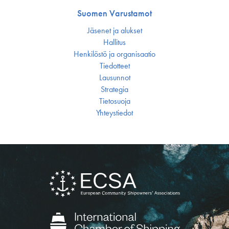
Suomen Varustamot
Jäsenet ja alukset
Hallitus
Henkilöstö ja organisaatio
Tiedotteet
Lausunnot
Strategia
Tietosuoja
Yhteystiedot