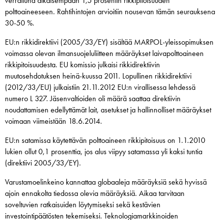
verrattuna aikaisempaan 1,5 prosentin rikkipitoisuuden
polttoaineeseen. Rahtihintojen arvioitiin nousevan tämän seurauksena
30-50 %.
EU:n rikkidirektiivi (2005/33/EY) sisältää MARPOL-yleissopimuksen
voimassa olevan ilmansuojeluliitteen määräykset laivapolttoaineen
rikkipitoisuudesta. EU komissio julkaisi rikkidirektiivin
muutosehdotuksen heinä-kuussa 2011. Lopullinen rikkidirektiivi
(2012/33/EU) julkaistiin 21.11.2012 EU:n virallisessa lehdessä
numero L 327. Jäsenvaltioiden oli määrä saattaa direktiivin
noudattamisen edellyttämät lait, asetukset ja hallinnolliset määräykset
voimaan viimeistään 18.6.2014.
EU:n satamissa käytettävän polttoaineen rikkipitoisuus on 1.1.2010
lukien ollut 0,1 prosenttia, jos alus viipyy satamassa yli kaksi tuntia
(direktiivi 2005/33/EY).
Varustamoelinkeino kannattaa globaaleja määräyksiä sekä hyvissä
ajoin ennakolta tiedossa olevia määräyksiä. Aikaa tarvitaan
soveltuvien ratkaisuiden löytymiseksi sekä kestävien
investointipäätösten tekemiseksi. Teknologiamarkkinoiden