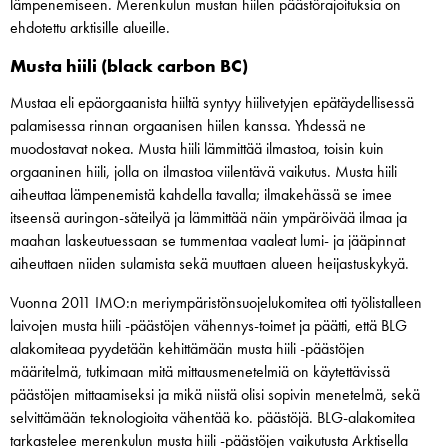
lämpenemiseen. Merenkulun mustan hiilen päästörajoituksia on
ehdotettu arktisille alueille.
Musta hiili (black carbon BC)
Mustaa eli epäorgaanista hiiltä syntyy hiilivetyjen epätäydellisessä
palamisessa rinnan orgaanisen hiilen kanssa. Yhdessä ne
muodostavat nokea. Musta hiili lämmittää ilmastoa, toisin kuin
orgaaninen hiili, jolla on ilmastoa viilentävä vaikutus. Musta hiili
aiheuttaa lämpenemistä kahdella tavalla; ilmakehässä se imee
itseensä auringon-säteilyä ja lämmittää näin ympäröivää ilmaa ja
maahan laskeutuessaan se tummentaa vaaleat lumi- ja jääpinnat
aiheuttaen niiden sulamista sekä muuttaen alueen heijastuskykyä.
Vuonna 2011 IMO:n meriympäristönsuojelukomitea otti työlistalleen
laivojen musta hiili -päästöjen vähennys-toimet ja päätti, että BLG
alakomiteaa pyydetään kehittämään musta hiili -päästöjen
määritelmä, tutkimaan mitä mittausmenetelmiä on käytettävissä
päästöjen mittaamiseksi ja mikä niistä olisi sopivin menetelmä, sekä
selvittämään teknologioita vähentää ko. päästöjä. BLG-alakomitea
tarkastelee merenkulun musta hiili -päästöjen vaikutusta Arktisella