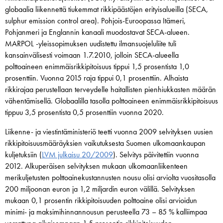
globaalia liikennettä tiukemmat rikkipäästöjen erityisalueilla (SECA,
sulphur emission control area). Pohjois-Euroopassa Itämeri,
Pohjanmeri ja Englannin kanaali muodostavat SECA-alueen.
MARPOL -yleissopimuksen uudistettu ilmansuojeluliite tuli
kansainvälisesti voimaan 1.7.2010, jolloin SECA-alueella
polttoaineen enimmäisrikkipitoisuus tippui 1,5 prosentista 1,0
prosenttiin. Vuonna 2015 raja tippui 0,1 prosenttiin. Alhaista
rikkirajaa perustellaan terveydelle haitallisten pienhiukkasten määrän
vähentämisellä. Globaalilla tasolla polttoaineen enimmäisrikkipitoisuus
tippuu 3,5 prosentista 0,5 prosenttiin vuonna 2020.
Liikenne- ja viestintäministeriö teetti vuonna 2009 selvityksen uusien
rikkipitoisuusmääräyksien vaikutuksesta Suomen ulkomaankaupan
kuljetuksiin (
LVM julkaisu 20/2009
). Selvitys päivitettiin vuonna
2012. Alkuperäisen selvityksen mukaan ulkomaanliikenteen
merikuljetusten polttoainekustannusten nousu olisi arviolta vuositasolla
200 miljoonan euron ja 1,2 miljardin euron välillä. Selvityksen
mukaan 0,1 prosentin rikkipitoisuuden polttoaine olisi arvioidun
minimi- ja maksimihinnannousun perusteella 73 – 85 % kalliimpaa