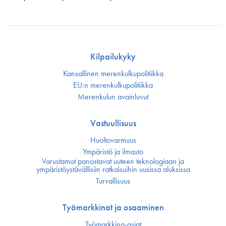
Kilpailukyky
Kansallinen merenkulku­politiikka
EU:n merenkulku­politiikka
Merenkulun avainluvut
Vastuullisuus
Huoltovarmuus
Ympäristö ja ilmasto
Varustamot panostavat uuteen teknologiaan ja
ympäristöystävällisiin ratkaisuihin uusissa aluksissa
Turvallisuus
Työmarkkinat ja osaaminen
Työmarkkina-asiat