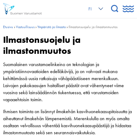
FI
Etusivu
›
Vastuullisuus
›
Ympäristö ja ilmasto
›
Ilmastonsuojelu ja ilmastonmuutos
Ilmastonsuojelu ja
ilmastonmuutos
Suomalainen varustamoelinkeino on teknologian ja
ympäristöinnovaatioiden edelläkävijä, ja on vahvasti mukana
kehittämässä uusia ratkaisuja vähäpäästöiseen merenkulkuun.
Laivojen pakokaasujen haitalliset päästöt ovat vähentyneet viime
vuosina sekä lainsäädännön tiukentuessa, että varustamoiden
vapaaehtoisin toimin.
Ihmisen toiminta on lisännyt ilmakehän kasvihuonekaasupitoisuutta ja
aiheuttanut ilmakehän lämpenemistä. Merenkululla on myös omalta
osaltaan velvollisuus vähentää kasvihuonekaasupäästöjä ja hidastaa
ilmastonmuutosta sekä sen seurannaisvaikutuksia.