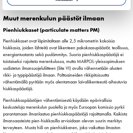
Suomesta LNG:n jakeluinfrastruktuuri on rajallinen.
Muut merenkulun päästöt ilmaan
Pienhiukkaset (particulate matters PM)
Pienhiukkaset ovat läpimitaltaan alle 2,5 mikrometrin kokoisia
hiukkasia, joiden lähteitä ovat liikenteen pakokaasupäästöt, teollisuus,
energiantuotanto sekä puulämmitys. Suoria pienhiukkaspäästöjä ei
toistaiseksi rajoiteta merenkulussa, mutta MARPOL-yleissopimuksen
uudistetun ilmansuojeluliitteen (liite VI) avulla vähennetään alusten
rikki- ja typpipäästöjä ilmaan. Polttoaineiden rikkipitoisuutta
vähentämällä pyritään myös alentamaan laivaliikenteestä aiheutuvia
hiukkaspäästöjä.
Pienhiukkaspäästöjen vähentämisestä käydään epävirallisia
keskusteluja merenkulun puolella ja myös Euroopan komissio pyrkii
parantamaan ilmanlaatua pienhiukkaspäästöjä rajoittamalla. Kaikista
ilmansaasteista pien-hiukkasilla arvioidaan olevan suurin merkitys
terveyteen. Musta hiili on pienhiukkanen, joka vaikuttaa ilmaston