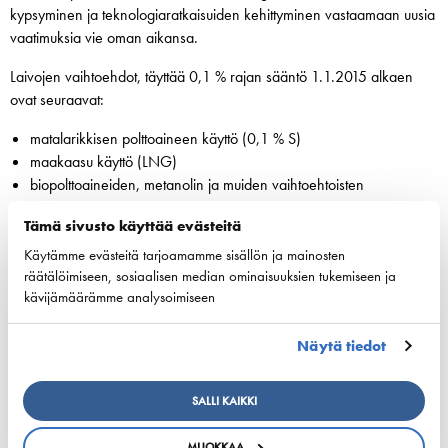
kypsyminen ja teknologiaratkaisuiden kehittyminen vastaamaan uusia
vaatimuksia vie oman aikansa.
Laivojen vaihtoehdot, täyttää 0,1 % rajan sääntö 1.1.2015 alkaen
ovat seuraavat:
matalarikkisen polttoaineen käyttö (0,1 % S)
maakaasu käyttö (LNG)
biopolttoaineiden, metanolin ja muiden vaihtoehtoisten
polttoaineiden käyttö
Tämä sivusto käyttää evästeitä
rikkipesurin käyttö (pakokaasun puhdistus skrubberi-teknologian
avulla, kun alus käyttää raskasta polttoainetta)
Käytämme evästeitä tarjoamamme sisällön ja mainosten
räätälöimiseen, sosiaalisen median ominaisuuksien tukemiseen ja
Tänään on noin 20 suomalaiseen alukseen asennettu rikkipesuri. Kun
kävijämäärämme analysoimiseen
savukaasut ”pestään” laivassa, saavutetaan kustannussäästö
verrattuna matalarikkisen tisleen käyttöön. Savukaasupesurit eivät
Näytä tiedot
kuitenkaan ole yksiselitteinen ratkaisu tähän ongelmaan, koska
investointikustannus on merkittävä eivätkä ne sovellu kaikille aluksille.
SALLI KAIKKI
LNG:n käyttö soveltuu lähinnä uudisrakennuksiin, jotka toimivat
lähimerenkulun linjaliikenteessä. Toistaiseksi Itämeren alueelta ja
MUOKKAA