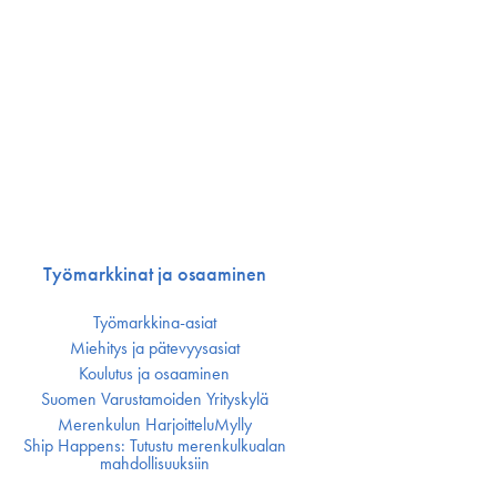
Työmarkkinat ja osaaminen
Työmarkkina-asiat
Miehitys ja pätevyys­asiat
Koulutus ja osaaminen
Suomen Varustamoiden Yrityskylä
Merenkulun HarjoitteluMylly
Ship Happens: Tutustu merenkulkualan
mahdollisuuksiin