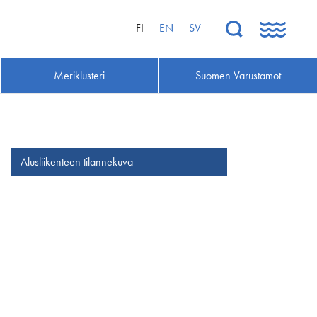
FI
EN
SV
Meriklusteri
Suomen Varustamot
Alusliikenteen tilannekuva