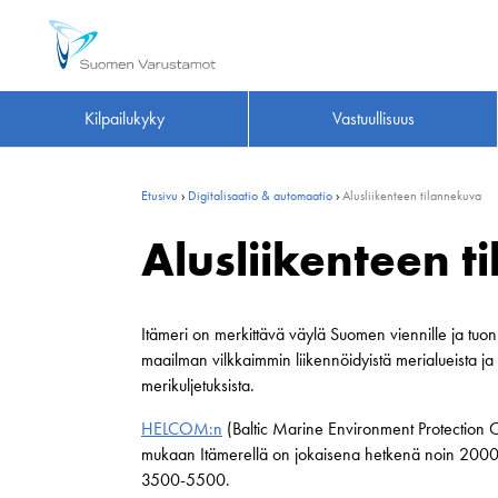
Kilpailukyky
Vastuullisuus
Etusivu
›
Digitalisaatio & automaatio
›
Alusliikenteen tilannekuva
Alusliikenteen 
Itämeri on merkittävä väylä Suomen viennille ja tuonn
maailman vilkkaimmin liikennöidyistä merialueista 
merikuljetuksista.
HELCOM:n
(Baltic Marine Environment Protection C
mukaan Itämerellä on jokaisena hetkenä noin 2000 al
3500-5500.