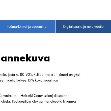
Työmarkkinat ja osaaminen
Digitalisaatio ja automaatio
tilannekuva
ille, josta n. 80-90% kulkee meritse. Itämeri on yksi
ja sen kautta kulkee 15% koko maailman
ommission – Helsinki Commission) tilastojen
usta. Kuukausittain aluksia merialueella liikennöi