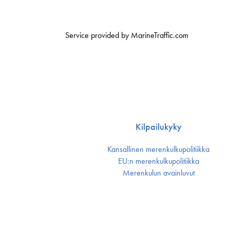
Service provided by MarineTraffic.com
Kilpailukyky
Kansallinen merenkulku­politiikka
EU:n merenkulku­politiikka
Merenkulun avainluvut