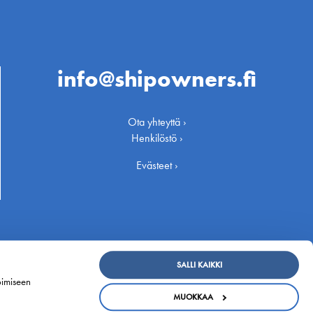
info@shipowners.fi
Ota yhteyttä ›
Henkilöstö ›
Evästeet ›
SALLI KAIKKI
oimiseen
MUOKKAA