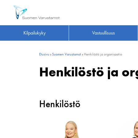
Kilpailukyky
Vastuullisuus
Etusivu
›
Suomen Varustamot
›
Henkilöstö ja organisaatio
Henkilöstö ja or
Henkilöstö