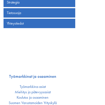
Strategia
Tietosuoja
Yhteystiedot
Työmarkkinat ja osaaminen
Työmarkkina-asiat
Miehitys ja pätevyys­asiat
Koulutus ja osaaminen
Suomen Varustamoiden Yrityskylä