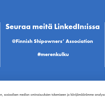
Seuraa meitä LinkedIn:issa
@Finnish Shipowners’ Association
#merenkulku
en, sosiaalisen median ominaisuuksien tukemiseen ja kävijämäärämme analys
Suomen Varustamot Ry