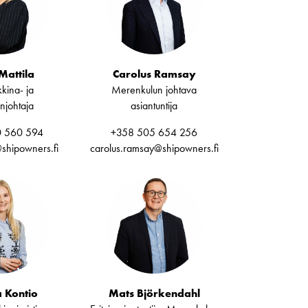
Mattila
Carolus Ramsay
kina- ja
Merenkulun johtava
injohtaja
asiantuntija
 560 594
+358 505 654 256
@shipowners.fi
carolus.ramsay@shipowners.fi
a Kontio
Mats Björkendahl