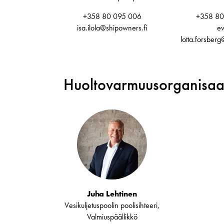
+358 80 095 006
+358 80
isa.ilola@shipowners.fi
ev
lotta.forsberg
Huoltovarmuusorganisaa
Juha Lehtinen
Vesikuljetuspoolin poolisihteeri,
Valmiuspäällikkö