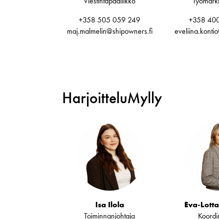
Viestintäpäällikkö
Työmarkki
+358 505 059 249
+358 400
maj.malmelin@shipowners.fi
eveliina.konti
HarjoitteluMylly
Isa Ilola
Eva-Lotta
Toiminnanjohtaja
Koordin