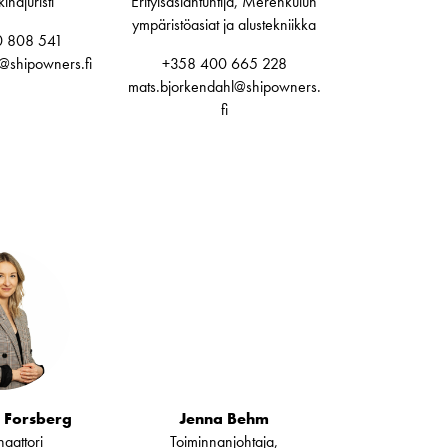
najuristi
Erityisasiantuntija, Merenkulun
ympäristöasiat ja alustekniikka
 808 541
o@shipowners.fi
+358 400 665 228
mats.bjorkendahl@shipowners.
fi
 Forsberg
Jenna Behm
aattori
Toiminnanjohtaja,