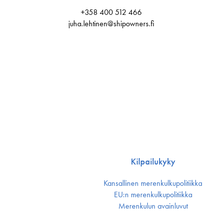
+358 400 512 466
juha.lehtinen@shipowners.fi
Kilpailukyky
Kansallinen merenkulku­politiikka
EU:n merenkulku­politiikka
Merenkulun avainluvut