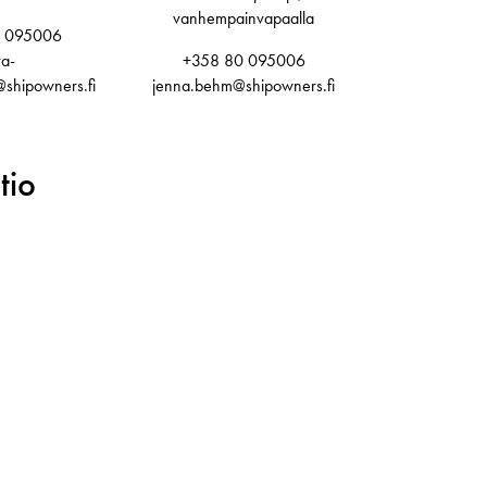
vanhempainvapaalla
 095006
a-
+358 80 095006
@shipowners.fi
jenna.behm@shipowners.fi
tio