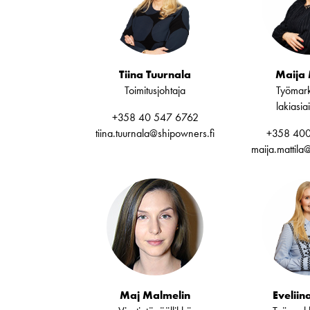
Tiina Tuurnala
Maija 
Toimitusjohtaja
Työmark
lakiasia
+358 40 547 6762
tiina.tuurnala@shipowners.fi
+358 400
maija.mattila
Maj Malmelin
Eveliin