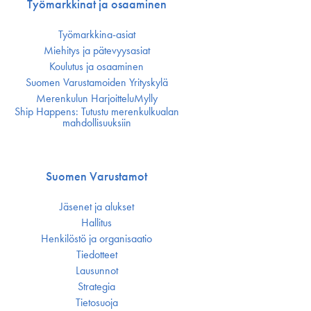
Työmarkkinat ja osaaminen
Työmarkkina-asiat
Miehitys ja pätevyys­asiat
Koulutus ja osaaminen
Suomen Varustamoiden Yrityskylä
Merenkulun HarjoitteluMylly
Ship Happens: Tutustu merenkulkualan
mahdollisuuksiin
Suomen Varustamot
Jäsenet ja alukset
Hallitus
Henkilöstö ja organisaatio
Tiedotteet
Lausunnot
Strategia
Tietosuoja