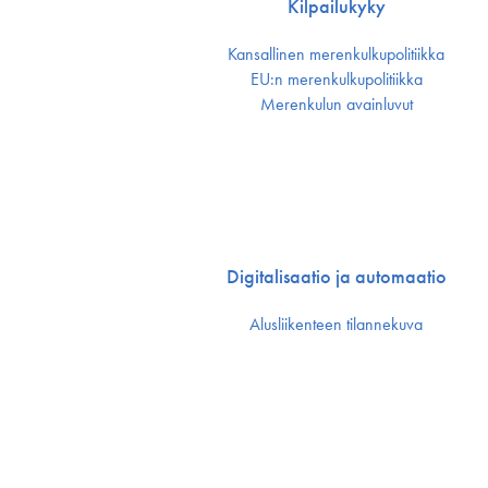
Kilpailukyky
Kansallinen merenkulku­politiikka
EU:n merenkulku­politiikka
Merenkulun avainluvut
Digitalisaatio ja automaatio
Alusliikenteen tilannekuva