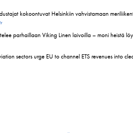
ustajat kokoontuvat Helsinkiin vahvistamaan meriliikente
Ry
telee parhaillaan Viking Linen laivoilla – moni heistä l
ation sectors urge EU to channel ETS revenues into clea