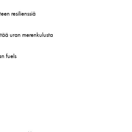
en resilienssiä
öytää uran merenkulusta
n fuels