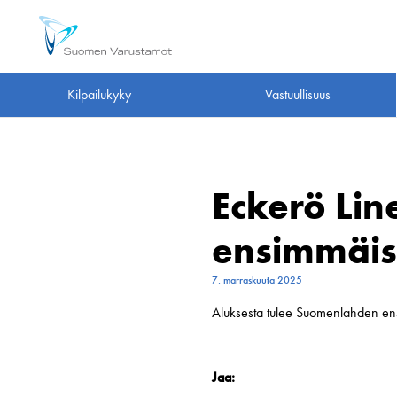
Kilpailukyky
Vastuullisuus
Eckerö Lin
ensimmäi
7. marraskuuta 2025
Aluksesta tulee Suomenlahden ens
Jaa: