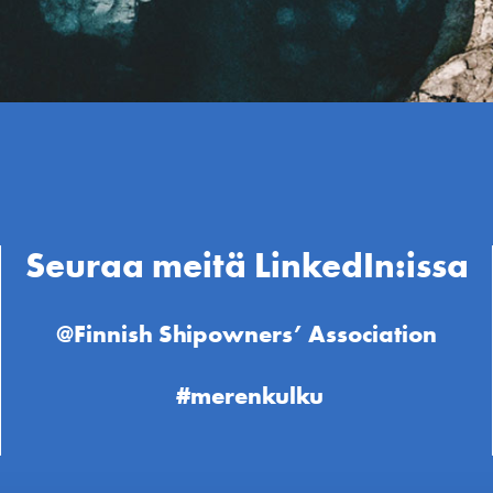
Seuraa meitä LinkedIn:issa
@Finnish Shipowners’ Association
#merenkulku