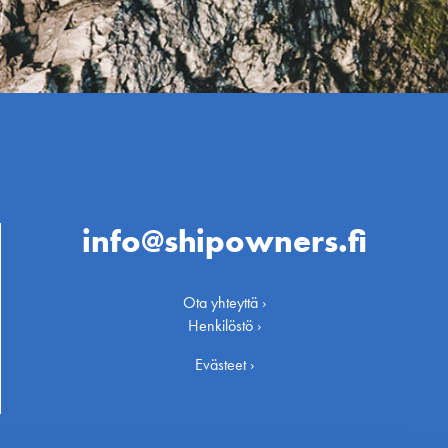
info@shipowners.fi
Ota yhteyttä ›
Henkilöstö ›
Evästeet ›