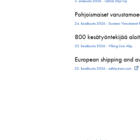
3. elokuuta 2026 - Tallink Silja Oy
Pohjoismaiset varustamoed
24. kesäkuuta 2026 - Suomen Varustamot 
800 kesätyöntekijää aloit
23. kesäkuuta 2026 - Viking Line Abp
European shipping and avi
22. kesäkuuta 2026 - safety4sea.com