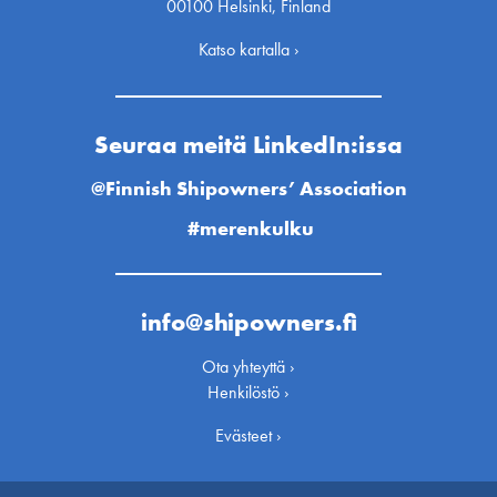
00100 Helsinki, Finland
Katso kartalla ›
Seuraa meitä LinkedIn:issa
@Finnish Shipowners’ Association
#merenkulku
info@shipowners.fi
Ota yhteyttä ›
Henkilöstö ›
Evästeet ›