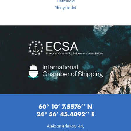
Tietosuoja
Yhteystiedot
60° 10’ 7.5576’’ N
24° 56’ 45.4092’’ E
Aleksanterinkatu 44,