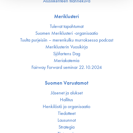
Alusliikenteen tilannekuva
Meriklusteri
Tulevat tapahtumat
Suomen Meriklusteri -organisaatio
Tuulta purjeisiin – merenkulku murroksessa podcast
Meriklusterin Vuosikirja
Sjöfartens Dag
Meriakatemia
Fairway Forward seminar 22.10.2024
Suomen Varustamot
Jäsenet ja alukset
Hallitus
Henkilöstö ja organisaatio
Tiedotteet
Lausunnot
Strategia