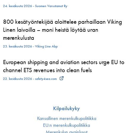
24. kesäkuuta 2026 - Suomen Varustamot Ry
800 kesätyöntekijää aloittelee parhaillaan Viking
Linen laivoilla – moni heistä löytää uran
merenkulusta
23. kesäkuuta 2026 - Viking Line Abp
European shipping and aviation sectors urge EU to
channel ETS revenues into clean fuels
22. kesäkuuta 2026 - safety4sea.com
Kilpailukyky
Kansallinen merenkulku­politiikka
EU:n merenkulku­politiikka
Merenkulun avainluvut