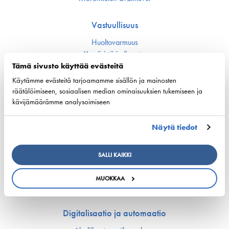
Vastuullisuus
Huoltovarmuus
Ympäristö ja ilmasto
Varustamot panostavat uuteen teknologiaan ja
Tämä sivusto käyttää evästeitä
ympäristöystävällisiin ratkaisuihin uusissa aluksissa
Käytämme evästeitä tarjoamamme sisällön ja mainosten
Turvallisuus
räätälöimiseen, sosiaalisen median ominaisuuksien tukemiseen ja
kävijämäärämme analysoimiseen
Työmarkkinat ja osaaminen
Näytä tiedot
Työmarkkina-asiat
Miehitys ja pätevyys­asiat
Koulutus ja osaaminen
SALLI KAIKKI
Suomen Varustamoiden Yrityskylä
Merenkulun HarjoitteluMylly
MUOKKAA
Ship Happens: Tutustu merenkulkualan mahdollisuuksiin
Digitalisaatio ja automaatio