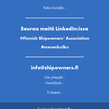
Katso kartalla ›
Seuraa meitä LinkedIn:issa
@Finnish Shipowners’ Association
#merenkulku
info@shipowners.fi
Ota yhteyttä ›
Henkilöstö ›
Evästeet ›
Suomen Varustamot Ry