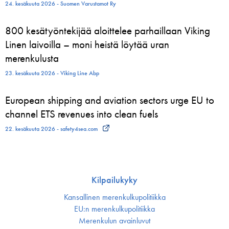
24. kesäkuuta 2026 - Suomen Varustamot Ry
800 kesätyöntekijää aloittelee parhaillaan Viking
Linen laivoilla – moni heistä löytää uran
merenkulusta
23. kesäkuuta 2026 - Viking Line Abp
European shipping and aviation sectors urge EU to
channel ETS revenues into clean fuels
22. kesäkuuta 2026 - safety4sea.com
Kilpailukyky
Kansallinen merenkulku­politiikka
EU:n merenkulku­politiikka
Merenkulun avainluvut