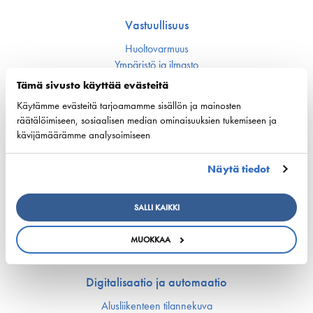
Vastuullisuus
Huoltovarmuus
Ympäristö ja ilmasto
Varustamot panostavat uuteen teknologiaan ja
Tämä sivusto käyttää evästeitä
ympäristöystävällisiin ratkaisuihin uusissa aluksissa
Turvallisuus
Käytämme evästeitä tarjoamamme sisällön ja mainosten
räätälöimiseen, sosiaalisen median ominaisuuksien tukemiseen ja
kävijämäärämme analysoimiseen
Työmarkkinat ja osaaminen
Työmarkkina-asiat
Näytä tiedot
Miehitys ja pätevyys­asiat
Koulutus ja osaaminen
SALLI KAIKKI
Suomen Varustamoiden Yrityskylä
Merenkulun HarjoitteluMylly
MUOKKAA
Ship Happens: Tutustu merenkulkualan mahdollisuuksiin
Digitalisaatio ja automaatio
Alusliikenteen tilannekuva