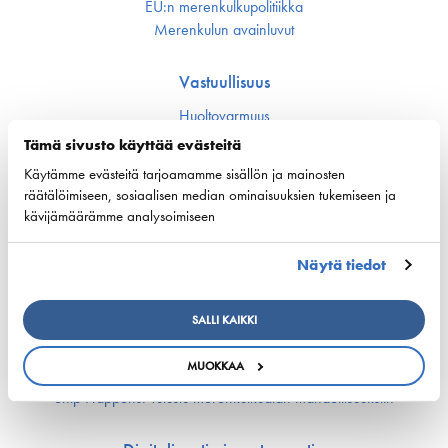
EU:n merenkulku­politiikka
Merenkulun avainluvut
Vastuullisuus
Huoltovarmuus
Ympäristö ja ilmasto
Tämä sivusto käyttää evästeitä
Varustamot panostavat uuteen teknologiaan ja
ympäristöystävällisiin ratkaisuihin uusissa aluksissa
Käytämme evästeitä tarjoamamme sisällön ja mainosten
räätälöimiseen, sosiaalisen median ominaisuuksien tukemiseen ja
Turvallisuus
kävijämäärämme analysoimiseen
Työmarkkinat ja osaaminen
Näytä tiedot
Työmarkkina-asiat
Miehitys ja pätevyys­asiat
SALLI KAIKKI
Koulutus ja osaaminen
Suomen Varustamoiden Yrityskylä
MUOKKAA
Merenkulun HarjoitteluMylly
Ship Happens: Tutustu merenkulkualan mahdollisuuksiin