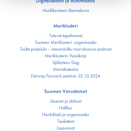
Digitalisaatio ja automaatio
Alusliikenteen tilannekuva
Meriklusteri
Tulevat tapahtumat
Suomen Meriklusteri -organisaatio
Tuulta purjeisiin – merenkulku murroksessa podcast
Meriklusterin Vuosikirja
Sjöfartens Dag
Meriakatemia
Fairway Forward seminar 22.10.2024
Suomen Varustamot
Jäsenet ja alukset
Hallitus
Henkilöstö ja organisaatio
Tiedotteet
Lausunnot