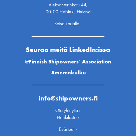
Aleksanterinkatu 44,
00100 Helsinki, Finland
Katso kartalla ›
Seuraa meitä LinkedIn:issa
@Finnish Shipowners’ Association
#merenkulku
info@shipowners.fi
Ota yhteyttä ›
Henkilöstö ›
Evästeet ›