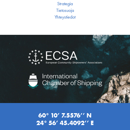
Strategia
Tietosuoja
Yhteystiedot
60° 10’ 7.5576’’ N
24° 56’ 45.4092’’ E