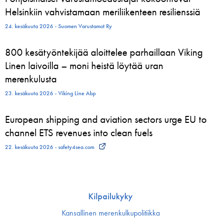
Helsinkiin vahvistamaan meriliikenteen resilienssiä
24. kesäkuuta 2026 - Suomen Varustamot Ry
800 kesätyöntekijää aloittelee parhaillaan Viking
Linen laivoilla – moni heistä löytää uran
merenkulusta
23. kesäkuuta 2026 - Viking Line Abp
European shipping and aviation sectors urge EU to
channel ETS revenues into clean fuels
22. kesäkuuta 2026 - safety4sea.com
Kilpailukyky
Kansallinen merenkulku­politiikka