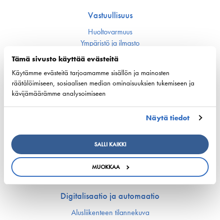
Vastuullisuus
Huoltovarmuus
Ympäristö ja ilmasto
Varustamot panostavat uuteen teknologiaan ja
Tämä sivusto käyttää evästeitä
ympäristöystävällisiin ratkaisuihin uusissa aluksissa
Turvallisuus
Käytämme evästeitä tarjoamamme sisällön ja mainosten
räätälöimiseen, sosiaalisen median ominaisuuksien tukemiseen ja
kävijämäärämme analysoimiseen
Työmarkkinat ja osaaminen
Työmarkkina-asiat
Näytä tiedot
Miehitys ja pätevyys­asiat
Koulutus ja osaaminen
SALLI KAIKKI
Suomen Varustamoiden Yrityskylä
Merenkulun HarjoitteluMylly
MUOKKAA
Ship Happens: Tutustu merenkulkualan mahdollisuuksiin
Digitalisaatio ja automaatio
Alusliikenteen tilannekuva