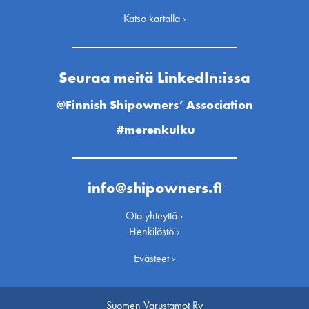
Katso kartalla ›
Seuraa meitä LinkedIn:issa
@Finnish Shipowners’ Association
#merenkulku
info@shipowners.fi
Ota yhteyttä ›
Henkilöstö ›
Evästeet ›
Suomen Varustamot Ry