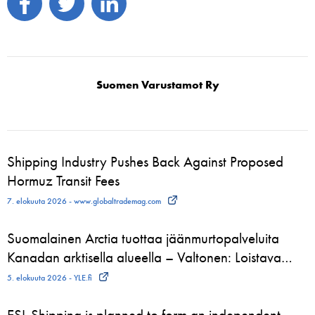
Suomen Varustamot Ry
Shipping Industry Pushes Back Against Proposed
Hormuz Transit Fees
7. elokuuta 2026 - www.globaltrademag.com
Suomalainen Arctia tuottaa jäänmurtopalveluita
Kanadan arktisella alueella – Valtonen: Loistava…
5. elokuuta 2026 - YLE.fi
ESL Shipping is planned to form an independent,