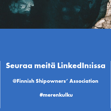
Seuraa meitä LinkedIn:issa
@Finnish Shipowners’ Association
#merenkulku