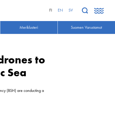
FI
EN
SV
Meriklusteri
Suomen Varustamot
drones to
ic Sea
cy (BSH) are conducting a