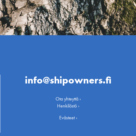
info@shipowners.fi
Ota yhteyttä ›
Henkilöstö ›
Evästeet ›