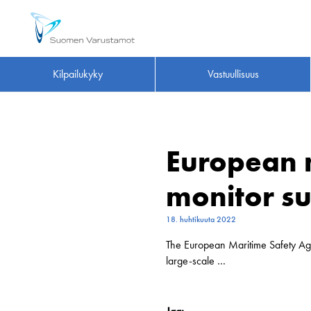
Kilpailukyky
Vastuullisuus
European m
monitor su
18. huhtikuuta 2022
The European Maritime Safety A
large-scale …