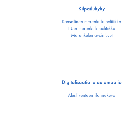
Kilpailukyky
Kansallinen merenkulku­politiikka
EU:n merenkulku­politiikka
Merenkulun avainluvut
Digitalisaatio ja automaatio
Alusliikenteen tilannekuva