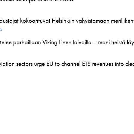
ustajat kokoontuvat Helsinkiin vahvistamaan meriliikente
Ry
telee parhaillaan Viking Linen laivoilla – moni heistä l
ation sectors urge EU to channel ETS revenues into clea