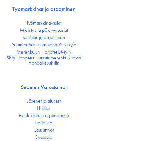
Työmarkkinat ja osaaminen
Työmarkkina-asiat
Miehitys ja pätevyys­asiat
Koulutus ja osaaminen
Suomen Varustamoiden Yrityskylä
Merenkulun HarjoitteluMylly
Ship Happens: Tutustu merenkulkualan
mahdollisuuksiin
Suomen Varustamot
Jäsenet ja alukset
Hallitus
Henkilöstö ja organisaatio
Tiedotteet
Lausunnot
Strategia