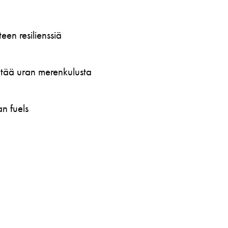
en resilienssiä
öytää uran merenkulusta
n fuels