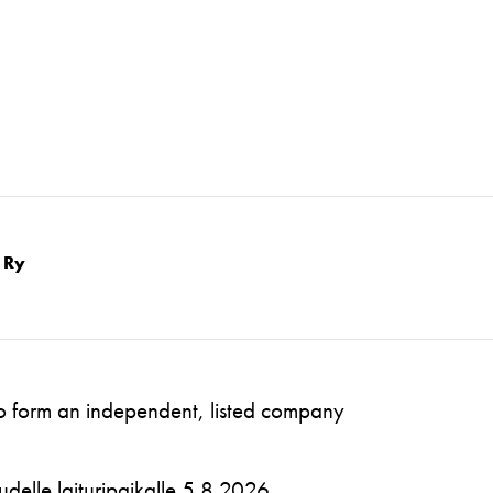
 Ry
to form an independent, listed company
 uudelle laituripaikalle 5.8.2026