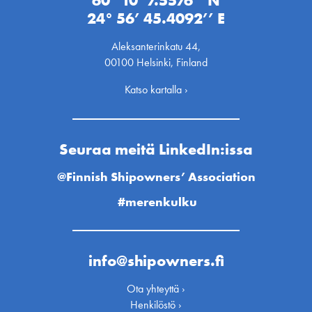
60° 10’ 7.5576’’ N
24° 56’ 45.4092’’ E
Aleksanterinkatu 44,
00100 Helsinki, Finland
Katso kartalla ›
Seuraa meitä LinkedIn:issa
@Finnish Shipowners’ Association
#merenkulku
info@shipowners.fi
Ota yhteyttä ›
Henkilöstö ›