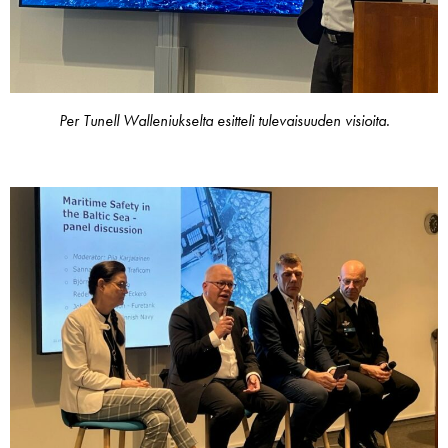
Per Tunell Walleniukselta esitteli tulevaisuuden visioita.