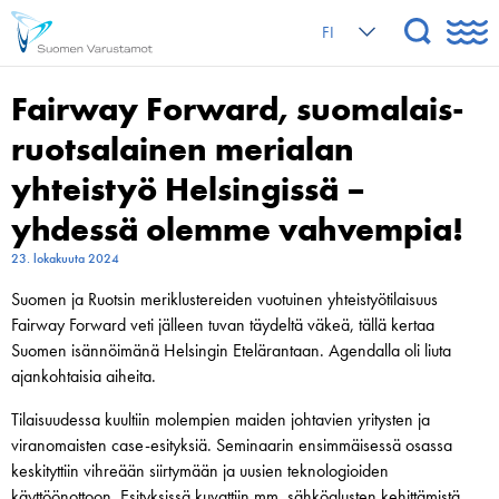
FI
Fairway Forward, suomalais-
ruotsalainen merialan
yhteistyö Helsingissä –
yhdessä olemme vahvempia!
23. lokakuuta 2024
Suomen ja Ruotsin meriklustereiden vuotuinen yhteistyötilaisuus
Fairway Forward veti jälleen tuvan täydeltä väkeä, tällä kertaa
Suomen isännöimänä Helsingin Etelärantaan. Agendalla oli liuta
ajankohtaisia aiheita.
Tilaisuudessa kuultiin molempien maiden johtavien yritysten ja
viranomaisten case-esityksiä. Seminaarin ensimmäisessä osassa
keskityttiin vihreään siirtymään ja uusien teknologioiden
käyttöönottoon. Esityksissä kuvattiin mm. sähköalusten kehittämistä,