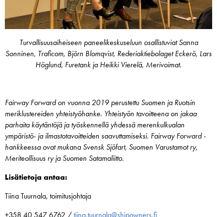
Turvallisuusaiheiseen paneelikeskuseluun osallistuviat Sanna
Sonninen, Traficom, Björn Blomqvist, Rederiaktiebolaget Eckerö, Lars
Höglund, Furetank ja Heikki Vierelä, Merivoimat.
Fairway Forward on vuonna 2019 perustettu Suomen ja Ruotsin
meriklustereiden yhteistyöhanke. Yhteistyön tavoitteena on jakaa
parhaita käytäntöjä ja työskennellä yhdessä merenkulkualan
ympäristö- ja ilmastotavoitteiden saavuttamiseksi. Fairway Forward -
hankkeessa ovat mukana Svensk Sjöfart, Suomen Varustamot ry,
Meriteollisuus ry ja Suomen Satamaliitto.
Lisätietoja antaa:
Tiina Tuurnala, toimitusjohtaja
+358 40 547 6762 /
tiina.tuurnala@shipowners.fi