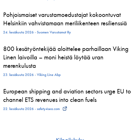
Pohjoismaiset varustamoedustajat kokoontuvat
Helsinkiin vahvistamaan meriliikenteen resilienssiä
24. kesäkuuta 2026 - Suomen Varustamot Ry
800 kesätyöntekijää aloittelee parhaillaan Viking
Linen laivoilla – moni heistä löytää uran
merenkulusta
23. kesäkuuta 2026 - Viking Line Abp
European shipping and aviation sectors urge EU to
channel ETS revenues into clean fuels
22. kesäkuuta 2026 - safety4sea.com
Kilpailukyky