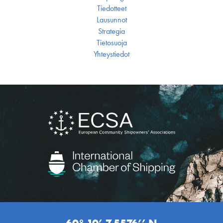
Tiedotteet
Lausunnot
Strategia
Tietosuoja
Yhteystiedot