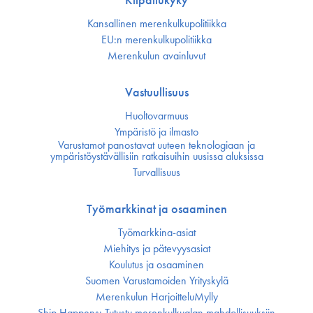
Kansallinen merenkulku­politiikka
EU:n merenkulku­politiikka
Merenkulun avainluvut
Vastuullisuus
Huoltovarmuus
Ympäristö ja ilmasto
Varustamot panostavat uuteen teknologiaan ja
ympäristöystävällisiin ratkaisuihin uusissa aluksissa
Turvallisuus
Työmarkkinat ja osaaminen
Työmarkkina-asiat
Miehitys ja pätevyys­asiat
Koulutus ja osaaminen
Suomen Varustamoiden Yrityskylä
Merenkulun HarjoitteluMylly
Ship Happens: Tutustu merenkulkualan mahdollisuuksiin