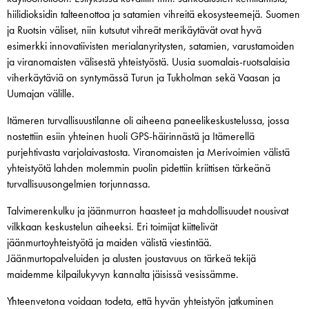
hiilidioksidin talteenottoa ja satamien vihreitä ekosysteemejä. Suomen
ja Ruotsin väliset, niin kutsutut vihreät merikäytävät ovat hyvä
esimerkki innovatiivisten merialanyritysten, satamien, varustamoiden
ja viranomaisten välisestä yhteistyöstä. Uusia suomalais-ruotsalaisia
viherkäytäviä on syntymässä Turun ja Tukholman sekä Vaasan ja
Uumajan välille.
Itämeren turvallisuustilanne oli aiheena paneelikeskustelussa, jossa
nostettiin esiin yhteinen huoli GPS-häirinnästä ja Itämerellä
purjehtivasta varjolaivastosta. Viranomaisten ja Merivoimien välistä
yhteistyötä lahden molemmin puolin pidettiin kriittisen tärkeänä
turvallisuusongelmien torjunnassa.
Talvimerenkulku ja jäänmurron haasteet ja mahdollisuudet nousivat
vilkkaan keskustelun aiheeksi. Eri toimijat kiittelivät
jäänmurtoyhteistyötä ja maiden välistä viestintää.
Jäänmurtopalveluiden ja alusten joustavuus on tärkeä tekijä
maidemme kilpailukyvyn kannalta jäisissä vesissämme.
Yhteenvetona voidaan todeta, että hyvän yhteistyön jatkuminen