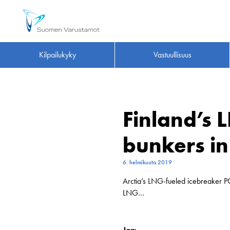
Kilpailukyky
Vastuullisuus
Finland’s 
bunkers in
6. helmikuuta 2019
Arctia’s LNG-fueled icebreaker PO
LNG…