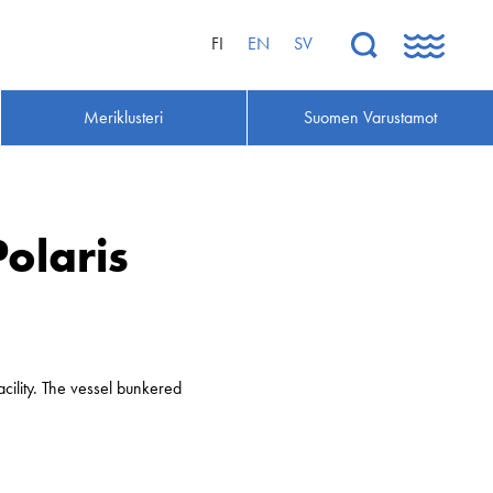
FI
EN
SV
Meriklusteri
Suomen Varustamot
olaris
cility. The vessel bunkered