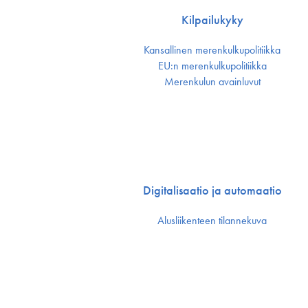
Kilpailukyky
Kansallinen merenkulku­politiikka
EU:n merenkulku­politiikka
Merenkulun avainluvut
Digitalisaatio ja automaatio
Alusliikenteen tilannekuva