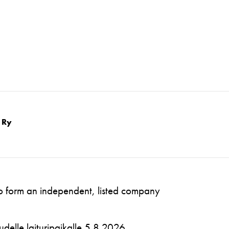
 Ry
to form an independent, listed company
 uudelle laituripaikalle 5.8.2026