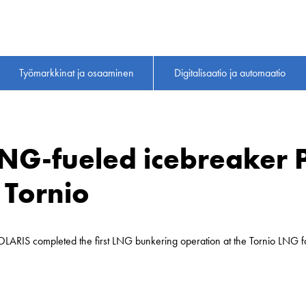
Työmarkkinat ja osaaminen
Digitalisaatio ja automaatio
LNG-fueled icebreaker P
 Tornio
LARIS completed the first LNG bunkering operation at the Tornio LNG fa