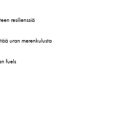
en resilienssiä
öytää uran merenkulusta
n fuels