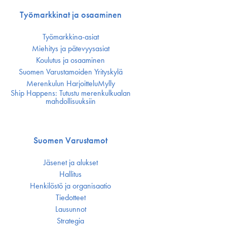
Työmarkkinat ja osaaminen
Työmarkkina-asiat
Miehitys ja pätevyys­asiat
Koulutus ja osaaminen
Suomen Varustamoiden Yrityskylä
Merenkulun HarjoitteluMylly
Ship Happens: Tutustu merenkulkualan
mahdollisuuksiin
Suomen Varustamot
Jäsenet ja alukset
Hallitus
Henkilöstö ja organisaatio
Tiedotteet
Lausunnot
Strategia