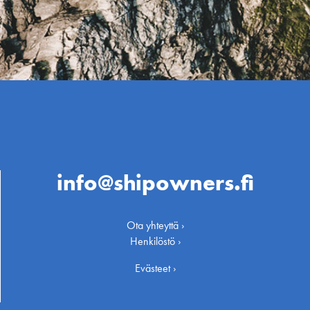
info@shipowners.fi
Ota yhteyttä ›
Henkilöstö ›
Evästeet ›