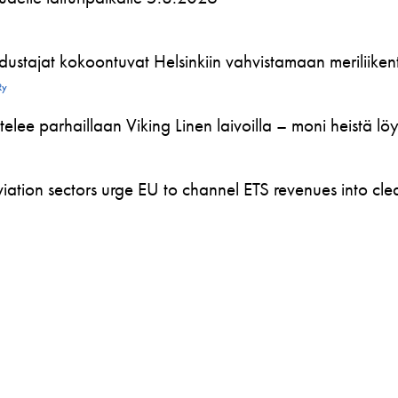
ustajat kokoontuvat Helsinkiin vahvistamaan meriliikente
Ry
telee parhaillaan Viking Linen laivoilla – moni heistä l
ation sectors urge EU to channel ETS revenues into clea