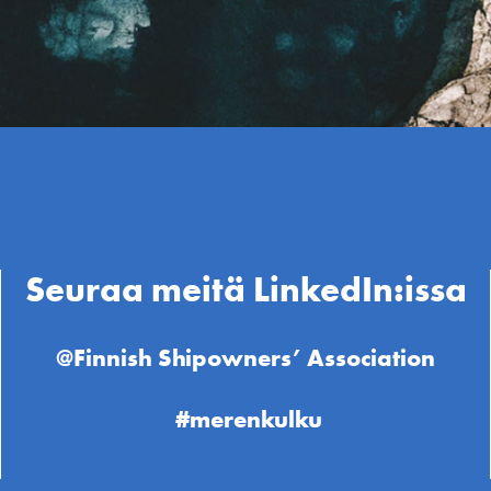
Seuraa meitä LinkedIn:issa
@Finnish Shipowners’ Association
#merenkulku