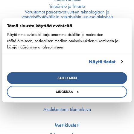
Ympäristö ja ilmasto
Varustamot panostavat uuteen teknologiaan ja
ympäristöystävällisiin ratkaisuihin uusissa aluksissa
Turvallisuus
Tämä sivusto käyttää evästeitä
Käytämme evästeitä tarjoamamme sisällön ja mainosten
Työmarkkinat ja osaaminen
räätälöimiseen, sosiaalisen median ominaisuuksien tukemiseen ja
kävijämäärämme analysoimiseen
Työmarkkina-asiat
Miehitys ja pätevyys­asiat
Näytä tiedot
Koulutus ja osaaminen
Suomen Varustamoiden Yrityskylä
Merenkulun HarjoitteluMylly
SALLI KAIKKI
Ship Happens: Tutustu merenkulkualan mahdollisuuksiin
MUOKKAA
Digitalisaatio ja automaatio
Alusliikenteen tilannekuva
Meriklusteri