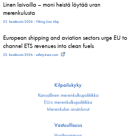
Linen laivoilla – moni heistä löytää uran
merenkulusta
23. kesäkuuta 2026 - Viking Line Abp
European shipping and aviation sectors urge EU to
channel ETS revenues into clean fuels
22. kesäkuuta 2026 - safety4sea.com
Kilpailukyky
Kansallinen merenkulku­politiikka
EU:n merenkulku­politiikka
Merenkulun avainluvut
Vastuullisuus
Huoltovarmuus