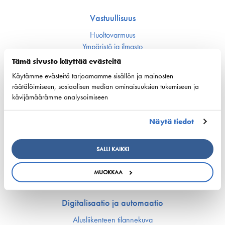
Vastuullisuus
Huoltovarmuus
Ympäristö ja ilmasto
Varustamot panostavat uuteen teknologiaan ja
Tämä sivusto käyttää evästeitä
ympäristöystävällisiin ratkaisuihin uusissa aluksissa
Turvallisuus
Käytämme evästeitä tarjoamamme sisällön ja mainosten
räätälöimiseen, sosiaalisen median ominaisuuksien tukemiseen ja
kävijämäärämme analysoimiseen
Työmarkkinat ja osaaminen
Työmarkkina-asiat
Näytä tiedot
Miehitys ja pätevyys­asiat
Koulutus ja osaaminen
SALLI KAIKKI
Suomen Varustamoiden Yrityskylä
Merenkulun HarjoitteluMylly
MUOKKAA
Ship Happens: Tutustu merenkulkualan mahdollisuuksiin
Digitalisaatio ja automaatio
Alusliikenteen tilannekuva