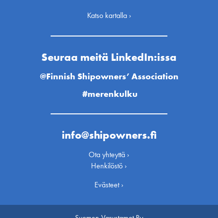
Katso kartalla ›
Seuraa meitä LinkedIn:issa
@Finnish Shipowners’ Association
#merenkulku
info@shipowners.fi
Ota yhteyttä ›
Henkilöstö ›
Evästeet ›
Suomen Varustamot Ry