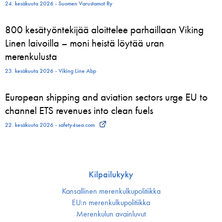
24. kesäkuuta 2026 - Suomen Varustamot Ry
800 kesätyöntekijää aloittelee parhaillaan Viking
Linen laivoilla – moni heistä löytää uran
merenkulusta
23. kesäkuuta 2026 - Viking Line Abp
European shipping and aviation sectors urge EU to
channel ETS revenues into clean fuels
22. kesäkuuta 2026 - safety4sea.com
Kilpailukyky
Kansallinen merenkulku­politiikka
EU:n merenkulku­politiikka
Merenkulun avainluvut