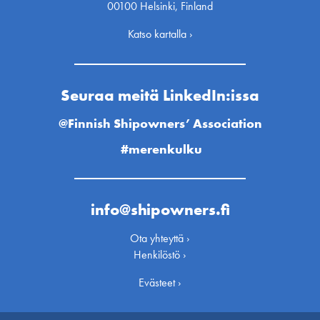
00100 Helsinki, Finland
Katso kartalla ›
Seuraa meitä LinkedIn:issa
@Finnish Shipowners’ Association
#merenkulku
info@shipowners.fi
Ota yhteyttä ›
Henkilöstö ›
Evästeet ›