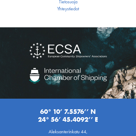
Tietosuoja
Yhteystiedot
60° 10’ 7.5576’’ N
24° 56’ 45.4092’’ E
Aleksanterinkatu 44,