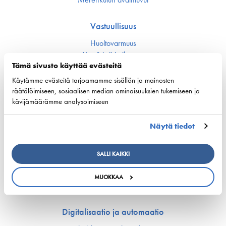
Vastuullisuus
Huoltovarmuus
Ympäristö ja ilmasto
Varustamot panostavat uuteen teknologiaan ja
Tämä sivusto käyttää evästeitä
ympäristöystävällisiin ratkaisuihin uusissa aluksissa
Käytämme evästeitä tarjoamamme sisällön ja mainosten
Turvallisuus
räätälöimiseen, sosiaalisen median ominaisuuksien tukemiseen ja
kävijämäärämme analysoimiseen
Työmarkkinat ja osaaminen
Näytä tiedot
Työmarkkina-asiat
Miehitys ja pätevyys­asiat
Koulutus ja osaaminen
SALLI KAIKKI
Suomen Varustamoiden Yrityskylä
Merenkulun HarjoitteluMylly
MUOKKAA
Ship Happens: Tutustu merenkulkualan mahdollisuuksiin
Digitalisaatio ja automaatio