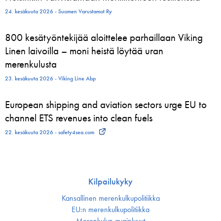
24. kesäkuuta 2026 - Suomen Varustamot Ry
800 kesätyöntekijää aloittelee parhaillaan Viking
Linen laivoilla – moni heistä löytää uran
merenkulusta
23. kesäkuuta 2026 - Viking Line Abp
European shipping and aviation sectors urge EU to
channel ETS revenues into clean fuels
22. kesäkuuta 2026 - safety4sea.com
Kilpailukyky
Kansallinen merenkulku­politiikka
EU:n merenkulku­politiikka
Merenkulun avainluvut