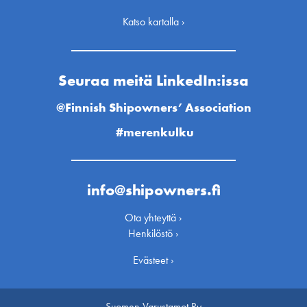
Katso kartalla ›
Seuraa meitä LinkedIn:issa
@Finnish Shipowners’ Association
#merenkulku
info@shipowners.fi
Ota yhteyttä ›
Henkilöstö ›
Evästeet ›
Suomen Varustamot Ry