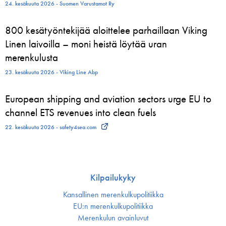
24. kesäkuuta 2026 - Suomen Varustamot Ry
800 kesätyöntekijää aloittelee parhaillaan Viking
Linen laivoilla – moni heistä löytää uran
merenkulusta
23. kesäkuuta 2026 - Viking Line Abp
European shipping and aviation sectors urge EU to
channel ETS revenues into clean fuels
22. kesäkuuta 2026 - safety4sea.com
Kilpailukyky
Kansallinen merenkulku­politiikka
EU:n merenkulku­politiikka
Merenkulun avainluvut