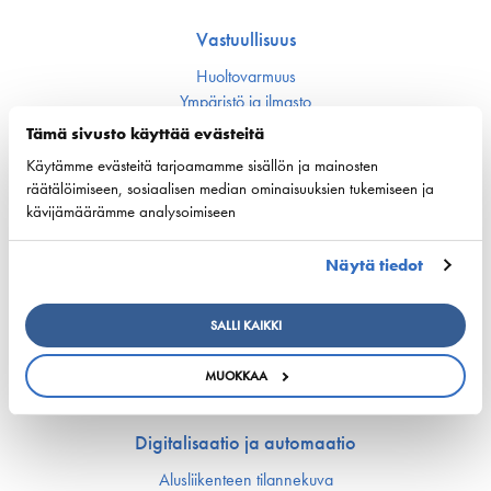
Vastuullisuus
Huoltovarmuus
Ympäristö ja ilmasto
Varustamot panostavat uuteen teknologiaan ja
Tämä sivusto käyttää evästeitä
ympäristöystävällisiin ratkaisuihin uusissa aluksissa
Turvallisuus
Käytämme evästeitä tarjoamamme sisällön ja mainosten
räätälöimiseen, sosiaalisen median ominaisuuksien tukemiseen ja
kävijämäärämme analysoimiseen
Työmarkkinat ja osaaminen
Työmarkkina-asiat
Näytä tiedot
Miehitys ja pätevyys­asiat
Koulutus ja osaaminen
SALLI KAIKKI
Suomen Varustamoiden Yrityskylä
Merenkulun HarjoitteluMylly
MUOKKAA
Ship Happens: Tutustu merenkulkualan mahdollisuuksiin
Digitalisaatio ja automaatio
Alusliikenteen tilannekuva