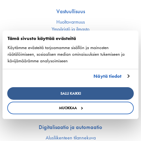
Vastuullisuus
Huoltovarmuus
Ympäristö ja ilmasto
Varustamot panostavat uuteen teknologiaan ja
Tämä sivusto käyttää evästeitä
ympäristöystävällisiin ratkaisuihin uusissa aluksissa
Turvallisuus
Käytämme evästeitä tarjoamamme sisällön ja mainosten
räätälöimiseen, sosiaalisen median ominaisuuksien tukemiseen ja
kävijämäärämme analysoimiseen
Työmarkkinat ja osaaminen
Työmarkkina-asiat
Näytä tiedot
Miehitys ja pätevyys­asiat
Koulutus ja osaaminen
SALLI KAIKKI
Suomen Varustamoiden Yrityskylä
Merenkulun HarjoitteluMylly
MUOKKAA
Ship Happens: Tutustu merenkulkualan mahdollisuuksiin
Digitalisaatio ja automaatio
Alusliikenteen tilannekuva