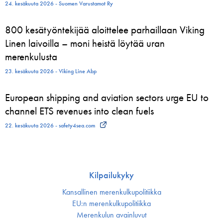
24. kesäkuuta 2026 - Suomen Varustamot Ry
800 kesätyöntekijää aloittelee parhaillaan Viking
Linen laivoilla – moni heistä löytää uran
merenkulusta
23. kesäkuuta 2026 - Viking Line Abp
European shipping and aviation sectors urge EU to
channel ETS revenues into clean fuels
22. kesäkuuta 2026 - safety4sea.com
Kilpailukyky
Kansallinen merenkulku­politiikka
EU:n merenkulku­politiikka
Merenkulun avainluvut