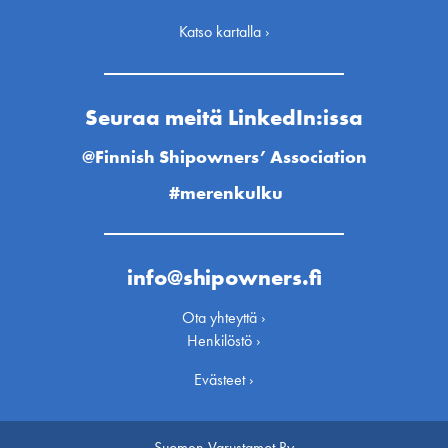
Katso kartalla ›
Seuraa meitä LinkedIn:issa
@Finnish Shipowners’ Association
#merenkulku
info@shipowners.fi
Ota yhteyttä ›
Henkilöstö ›
Evästeet ›
Suomen Varustamot Ry