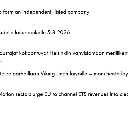
to form an independent, listed company
 uudelle laituripaikalle 5.8.2026
ustajat kokoontuvat Helsinkiin vahvistamaan meriliikente
Ry
telee parhaillaan Viking Linen laivoilla – moni heistä l
ation sectors urge EU to channel ETS revenues into clea