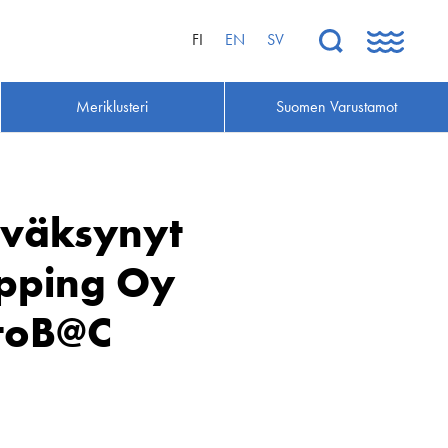
FI
EN
SV
Meriklusteri
Suomen Varustamot
hyväksynyt
ipping Oy
AtoB@C