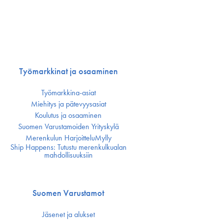
Työmarkkinat ja osaaminen
Työmarkkina-asiat
Miehitys ja pätevyys­asiat
Koulutus ja osaaminen
Suomen Varustamoiden Yrityskylä
Merenkulun HarjoitteluMylly
Ship Happens: Tutustu merenkulkualan
mahdollisuuksiin
Suomen Varustamot
Jäsenet ja alukset