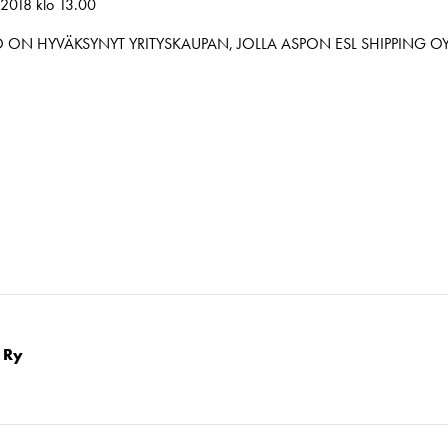
2018 klo 13.00
STO ON HYVÄKSYNYT YRITYSKAUPAN, JOLLA ASPON ESL SHIPPING 
 Ry