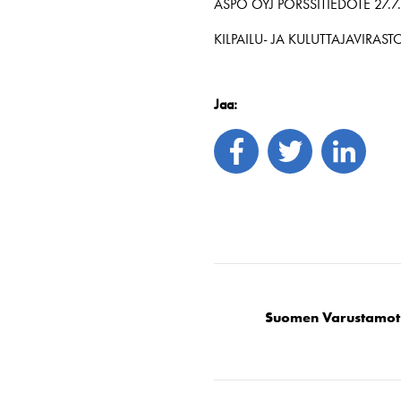
ASPO OYJ PÖRSSITIEDOTE 27.7.
KILPAILU- JA KULUTTAJAVIRA
Jaa:
Suomen Varustamot