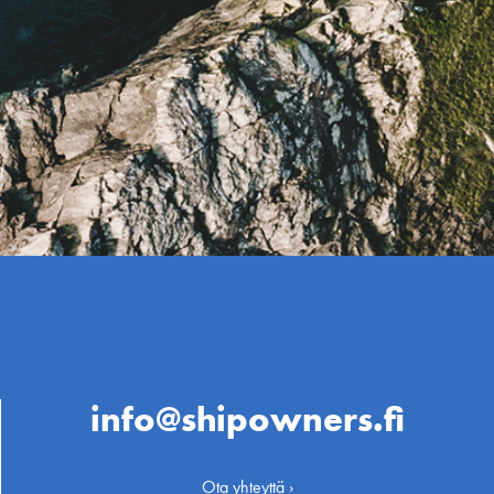
info@shipowners.fi
Ota yhteyttä ›