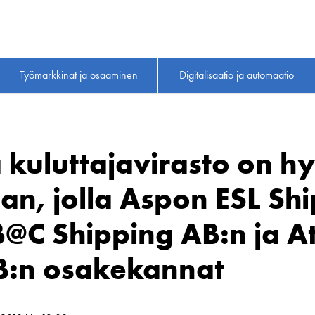
Työmarkkinat ja osaaminen
Digitalisaatio ja automaatio
ja kuluttajavirasto on 
an, jolla Aspon ESL Sh
B@C Shipping AB:n ja 
B:n osakekannat