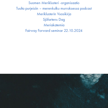
Suomen Meriklusteri -organisaatio
Tuulta purjeisiin – merenkulku murroksessa podcast
Meriklusterin Vuosikirja
Sjöfartens Dag
Meriakatemia
Fairway Forward seminar 22.10.2024