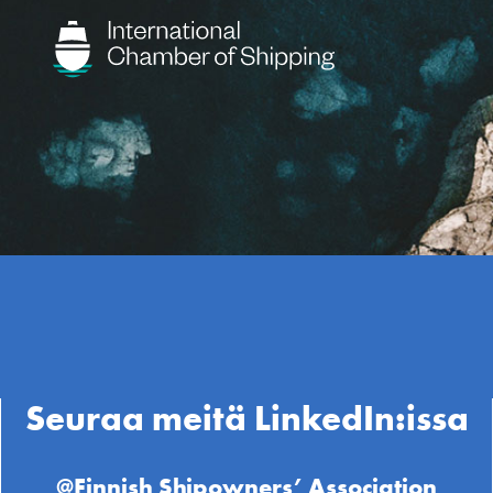
Seuraa meitä LinkedIn:issa
@Finnish Shipowners’ Association