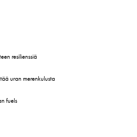
en resilienssiä
öytää uran merenkulusta
n fuels