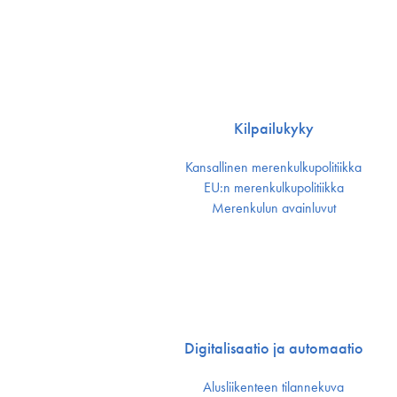
Kilpailukyky
Kansallinen merenkulku­politiikka
EU:n merenkulku­politiikka
Merenkulun avainluvut
Digitalisaatio ja automaatio
Alusliikenteen tilannekuva