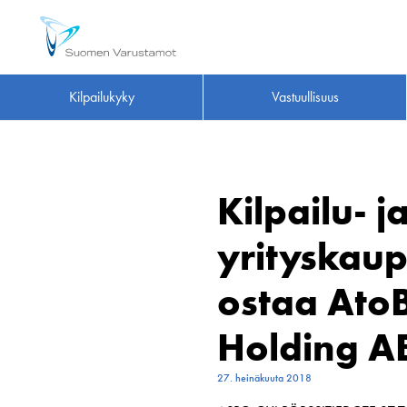
Kilpailukyky
Vastuullisuus
Kilpailu- 
yrityskaup
ostaa Ato
Holding A
27. heinäkuuta 2018