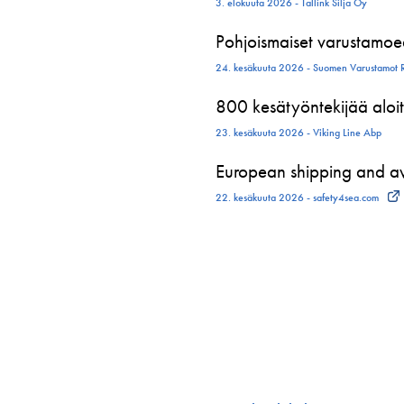
3. elokuuta 2026 - Tallink Silja Oy
Pohjoismaiset varustamoed
24. kesäkuuta 2026 - Suomen Varustamot 
800 kesätyöntekijää aloit
23. kesäkuuta 2026 - Viking Line Abp
European shipping and avi
22. kesäkuuta 2026 - safety4sea.com