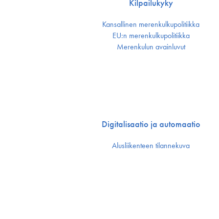
Kilpailukyky
Kansallinen merenkulku­politiikka
EU:n merenkulku­politiikka
Merenkulun avainluvut
Digitalisaatio ja automaatio
Alusliikenteen tilannekuva