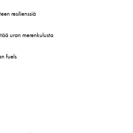
en resilienssiä
öytää uran merenkulusta
n fuels