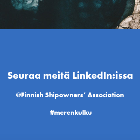
Seuraa meitä LinkedIn:issa
@Finnish Shipowners’ Association
#merenkulku