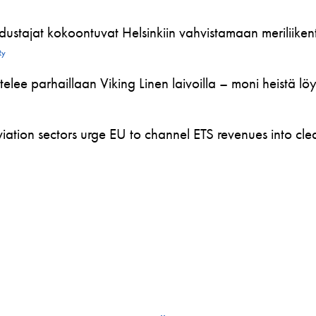
ustajat kokoontuvat Helsinkiin vahvistamaan meriliikente
Ry
telee parhaillaan Viking Linen laivoilla – moni heistä l
ation sectors urge EU to channel ETS revenues into clea