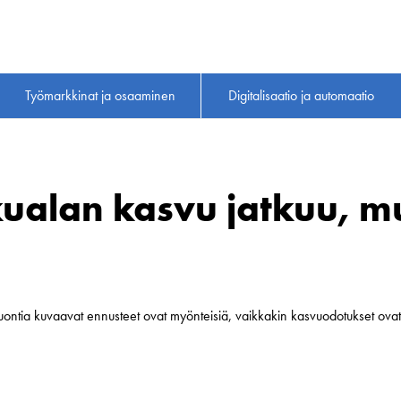
Työmarkkinat ja osaaminen
Digitalisaatio ja automaatio
ualan kasvu jatkuu, mu
uontia kuvaavat ennusteet ovat myönteisiä, vaikkakin kasvuodotukset ovat 