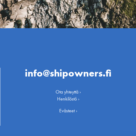
info@shipowners.fi
Ota yhteyttä ›
Henkilöstö ›
Evästeet ›