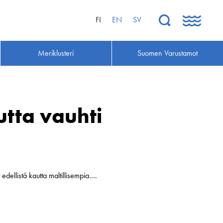
FI
EN
SV
Meriklusteri
Suomen Varustamot
tta vauhti
edellistä kautta maltillisempia….