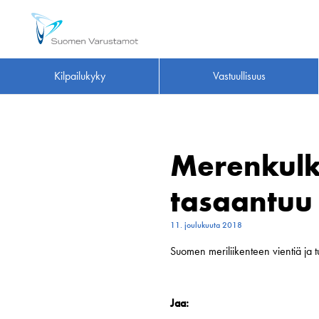
Kilpailukyky
Vastuullisuus
Merenkulk
tasaantuu
11. joulukuuta 2018
Suomen meriliikenteen vientiä ja t
Jaa: