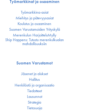
Työmarkkinat ja osaaminen
Työmarkkina-asiat
Miehitys ja pätevyys­asiat
Koulutus ja osaaminen
Suomen Varustamoiden Yrityskylä
Merenkulun HarjoitteluMylly
Ship Happens: Tutustu merenkulkualan
mahdollisuuksiin
Suomen Varustamot
Jäsenet ja alukset
Hallitus
Henkilöstö ja organisaatio
Tiedotteet
Lausunnot
Strategia
Tietosuoja