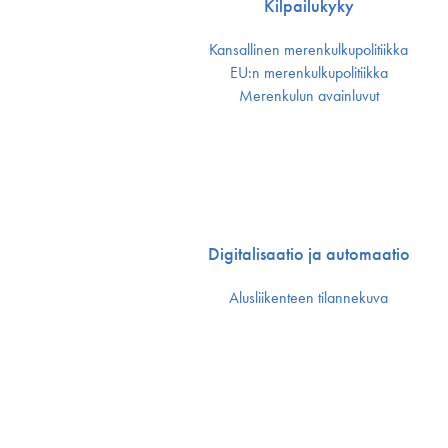
Kilpailukyky
Kansallinen merenkulku­politiikka
EU:n merenkulku­politiikka
Merenkulun avainluvut
Digitalisaatio ja automaatio
Alusliikenteen tilannekuva