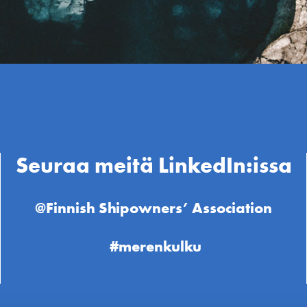
Seuraa meitä LinkedIn:issa
@Finnish Shipowners’ Association
#merenkulku