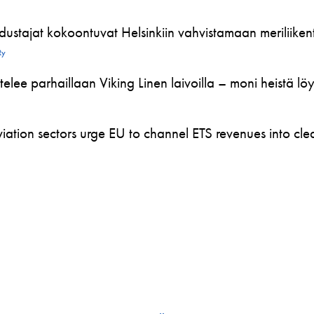
ustajat kokoontuvat Helsinkiin vahvistamaan meriliikente
Ry
telee parhaillaan Viking Linen laivoilla – moni heistä l
ation sectors urge EU to channel ETS revenues into clea