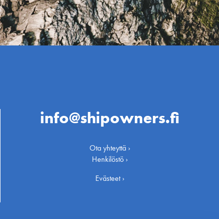
info@shipowners.fi
Ota yhteyttä ›
Henkilöstö ›
Evästeet ›