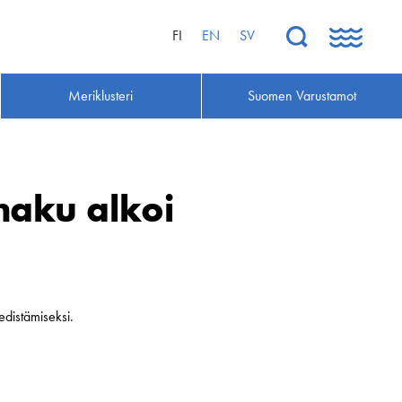
FI
EN
SV
Meriklusteri
Suomen Varustamot
haku alkoi
distämiseksi.