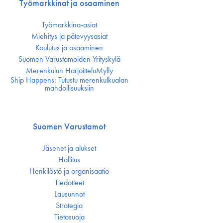
Työmarkkinat ja osaaminen
Työmarkkina-asiat
Miehitys ja pätevyys­asiat
Koulutus ja osaaminen
Suomen Varustamoiden Yrityskylä
Merenkulun HarjoitteluMylly
Ship Happens: Tutustu merenkulkualan
mahdollisuuksiin
Suomen Varustamot
Jäsenet ja alukset
Hallitus
Henkilöstö ja organisaatio
Tiedotteet
Lausunnot
Strategia
Tietosuoja