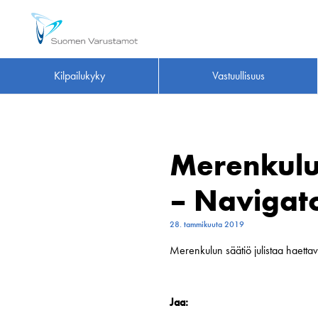
Kilpailukyky
Vastuullisuus
Merenkulu
– Navigat
28. tammikuuta 2019
Merenkulun säätiö julistaa haett
Jaa: