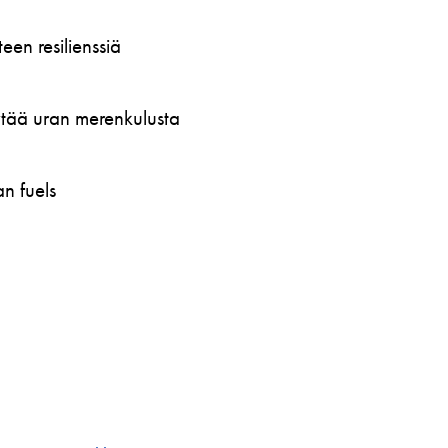
en resilienssiä
öytää uran merenkulusta
n fuels