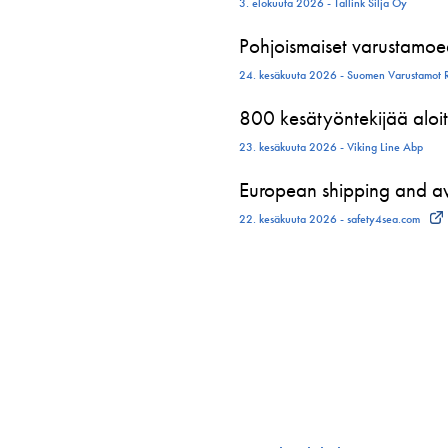
3. elokuuta 2026 - Tallink Silja Oy
Pohjoismaiset varustamoed
24. kesäkuuta 2026 - Suomen Varustamot 
800 kesätyöntekijää aloit
23. kesäkuuta 2026 - Viking Line Abp
European shipping and avi
22. kesäkuuta 2026 - safety4sea.com