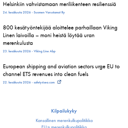
Helsinkiin vahvistamaan meriliikenteen resilienssiä
24. kesäkuuta 2026 - Suomen Varustamot Ry
800 kesätyöntekijää aloittelee parhaillaan Viking
Linen laivoilla – moni heistä löytää uran
merenkulusta
23. kesäkuuta 2026 - Viking Line Abp
European shipping and aviation sectors urge EU to
channel ETS revenues into clean fuels
22. kesäkuuta 2026 - safety4sea.com
Kilpailukyky
Kansallinen merenkulku­politiikka
EU:n merenkulku­politiikka