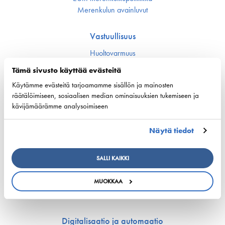
Merenkulun avainluvut
Vastuullisuus
Huoltovarmuus
Ympäristö ja ilmasto
Tämä sivusto käyttää evästeitä
Varustamot panostavat uuteen teknologiaan ja
ympäristöystävällisiin ratkaisuihin uusissa aluksissa
Käytämme evästeitä tarjoamamme sisällön ja mainosten
Turvallisuus
räätälöimiseen, sosiaalisen median ominaisuuksien tukemiseen ja
kävijämäärämme analysoimiseen
Työmarkkinat ja osaaminen
Näytä tiedot
Työmarkkina-asiat
Miehitys ja pätevyys­asiat
SALLI KAIKKI
Koulutus ja osaaminen
Suomen Varustamoiden Yrityskylä
MUOKKAA
Merenkulun HarjoitteluMylly
Ship Happens: Tutustu merenkulkualan mahdollisuuksiin
Digitalisaatio ja automaatio