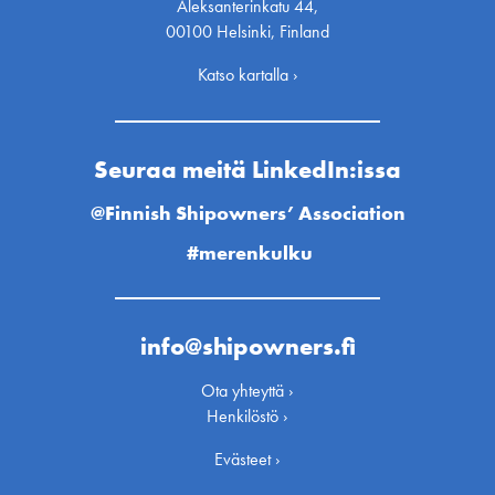
Aleksanterinkatu 44,
00100 Helsinki, Finland
Katso kartalla ›
Seuraa meitä LinkedIn:issa
@Finnish Shipowners’ Association
#merenkulku
info@shipowners.fi
Ota yhteyttä ›
Henkilöstö ›
Evästeet ›