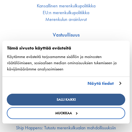
Kansallinen merenkulku­politiikka
EU:n merenkulku­politiikka
Merenkulun avainluvut
Vastuullisuus
Huoltovarmuus
Tämä sivusto käyttää evästeitä
Ympäristö ja ilmasto
Käytämme evästeitä tarjoamamme sisällön ja mainosten
Varustamot panostavat uuteen teknologiaan ja
ympäristöystävällisiin ratkaisuihin uusissa aluksissa
räätälöimiseen, sosiaalisen median ominaisuuksien tukemiseen ja
Turvallisuus
kävijämäärämme analysoimiseen
Työmarkkinat ja osaaminen
Näytä tiedot
Työmarkkina-asiat
SALLI KAIKKI
Miehitys ja pätevyys­asiat
Koulutus ja osaaminen
MUOKKAA
Suomen Varustamoiden Yrityskylä
Merenkulun HarjoitteluMylly
Ship Happens: Tutustu merenkulkualan mahdollisuuksiin