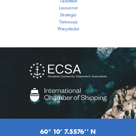
Tiedotteet
Lausunnot
Strategia
Tietosuoja
Yhteystiedot
60° 10’ 7.5576’’ N