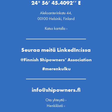
24° 56’ 45.4092’’ E
Aleksanterinkatu 44,
00100 Helsinki, Finland
Katso kartalla ›
Seuraa meitä LinkedIn:issa
@Finnish Shipowners’ Association
#merenkulku
info@shipowners.fi
Ota yhteyttä ›
Henkilöstö ›