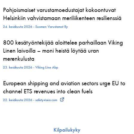
Pohjoismaiset varustamoedustajat kokoontuvat
Helsinkiin vahvistamaan meriliikenteen resilienssiä
24. kesäkuuta 2026 - Suomen Varustamot Ry
800 kesätyöntekijää aloittelee parhaillaan Viking
Linen laivoilla – moni heistä löytää uran
merenkulusta
23. kesäkuuta 2026 - Viking Line Abp
European shipping and aviation sectors urge EU to
channel ETS revenues into clean fuels
22. kesäkuuta 2026 - safety4sea.com
Kilpailukyky