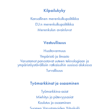
Kilpailukyky
Kansallinen merenkulku­politiikka
EU:n merenkulku­politiikka
Merenkulun avainluvut
Vastuullisuus
Huoltovarmuus
Ympäristö ja ilmasto
Varustamot panostavat uuteen teknologiaan ja
ympäristöystävällisiin ratkaisuihin uusissa aluksissa
Turvallisuus
Työmarkkinat ja osaaminen
Työmarkkina-asiat
Miehitys ja pätevyys­asiat
Koulutus ja osaaminen
Suomen Varustamoiden Yrityskylä