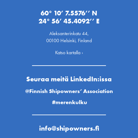
60° 10’ 7.5576’’ N
24° 56’ 45.4092’’ E
Aleksanterinkatu 44,
00100 Helsinki, Finland
Katso kartalla ›
Seuraa meitä LinkedIn:issa
@Finnish Shipowners’ Association
#merenkulku
info@shipowners.fi