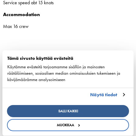
Service speed abt 15 knots
Accommodation
Max 16 crew
Tämä sivusto käyttää evästeitä
Jaa:
Käytämme evästeitä tarjoamamme sisällön ja mainosten
räätälöimiseen, sosiaalisen median ominaisuuksien tukemiseen ja
kävijämäärämme analysoimiseen
Näytä tiedot
ESL Shipping is planned to form an independent,
listed company
SALLI KAIKKI
3. elokuuta 2026 - ESL Shipping Ltd
MUOKKAA
Tallinkin Victoria I siirtyy uudelle laituripaikalle