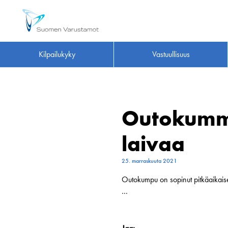
Kilpailukyky
Vastuullisuus
Outokummu
laivaa
25. marraskuuta 2021
Outokumpu on sopinut pitkäaikai
…