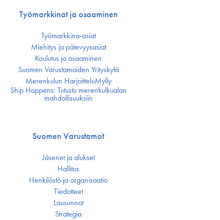
Työmarkkinat ja osaaminen
Työmarkkina-asiat
Miehitys ja pätevyys­asiat
Koulutus ja osaaminen
Suomen Varustamoiden Yrityskylä
Merenkulun HarjoitteluMylly
Ship Happens: Tutustu merenkulkualan
mahdollisuuksiin
Suomen Varustamot
Jäsenet ja alukset
Hallitus
Henkilöstö ja organisaatio
Tiedotteet
Lausunnot
Strategia