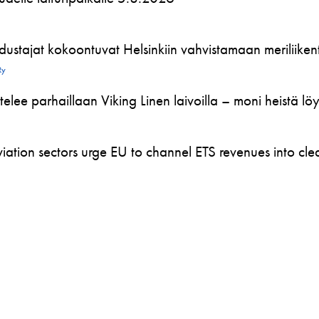
ustajat kokoontuvat Helsinkiin vahvistamaan meriliikente
Ry
telee parhaillaan Viking Linen laivoilla – moni heistä l
ation sectors urge EU to channel ETS revenues into clea