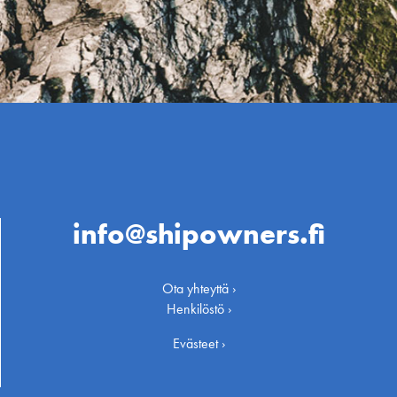
info@shipowners.fi
Ota yhteyttä ›
Henkilöstö ›
Evästeet ›