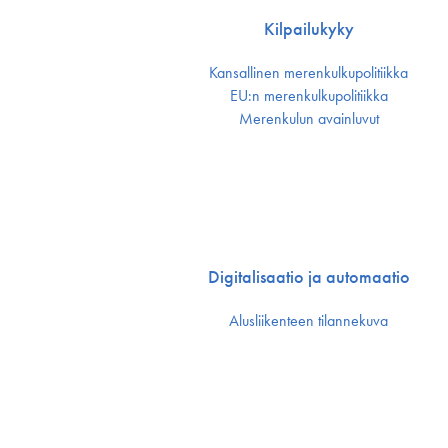
Kilpailukyky
Kansallinen merenkulku­politiikka
EU:n merenkulku­politiikka
Merenkulun avainluvut
Digitalisaatio ja automaatio
Alusliikenteen tilannekuva