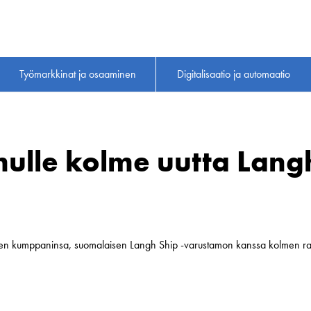
Työmarkkinat ja osaaminen
Digitalisaatio ja automaatio
lle kolme uutta Langh
sen kumppaninsa, suomalaisen Langh Ship -varustamon kanssa kolmen rah