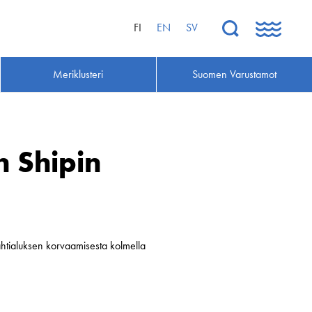
FI
EN
SV
Meriklusteri
Suomen Varustamot
 Shipin
tialuksen korvaamisesta kolmella