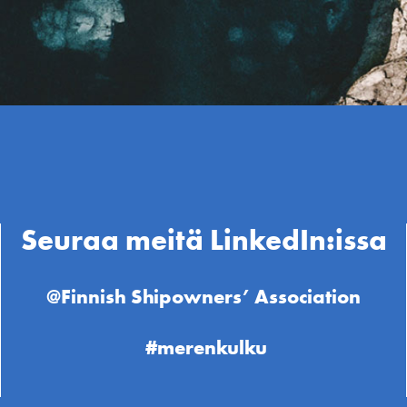
Seuraa meitä LinkedIn:issa
@Finnish Shipowners’ Association
#merenkulku