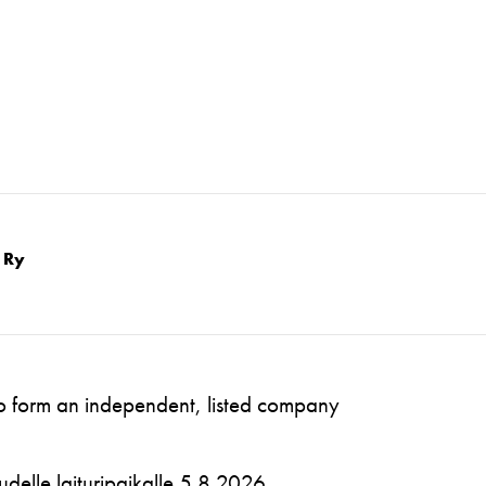
 Ry
to form an independent, listed company
 uudelle laituripaikalle 5.8.2026