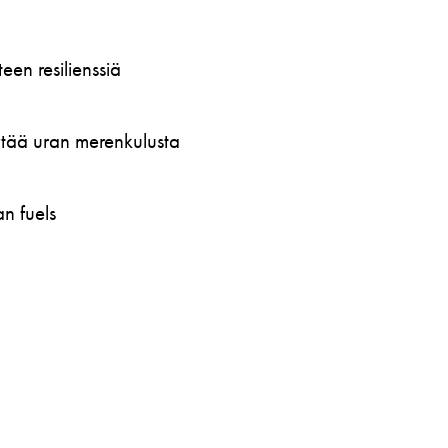
en resilienssiä
öytää uran merenkulusta
n fuels