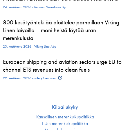
24. kesäkuuta 2026 - Suomen Varustamot Ry
800 kesätyöntekijää aloittelee parhaillaan Viking
Linen laivoilla – moni heistä löytää uran
merenkulusta
23. kesäkuuta 2026 - Viking Line Abp
European shipping and aviation sectors urge EU to
channel ETS revenues into clean fuels
22. kesäkuuta 2026 - safety4sea.com
Kilpailukyky
Kansallinen merenkulku­politiikka
EU:n merenkulku­politiikka