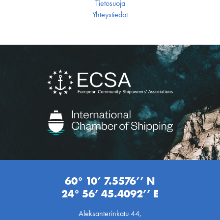
Tietosuoja
Yhteystiedot
60° 10’ 7.5576’’ N
24° 56’ 45.4092’’ E
Aleksanterinkatu 44,