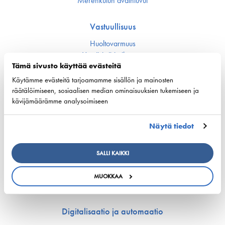
Merenkulun avainluvut
Vastuullisuus
Huoltovarmuus
Ympäristö ja ilmasto
Varustamot panostavat uuteen teknologiaan ja
Tämä sivusto käyttää evästeitä
ympäristöystävällisiin ratkaisuihin uusissa aluksissa
Käytämme evästeitä tarjoamamme sisällön ja mainosten
Turvallisuus
räätälöimiseen, sosiaalisen median ominaisuuksien tukemiseen ja
kävijämäärämme analysoimiseen
Työmarkkinat ja osaaminen
Näytä tiedot
Työmarkkina-asiat
Miehitys ja pätevyys­asiat
Koulutus ja osaaminen
SALLI KAIKKI
Suomen Varustamoiden Yrityskylä
Merenkulun HarjoitteluMylly
MUOKKAA
Ship Happens: Tutustu merenkulkualan mahdollisuuksiin
Digitalisaatio ja automaatio