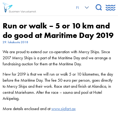
FI
Run or walk – 5 or 10 km and
do good at Maritime Day 2019
29. lokakuuta 2018
We are proud to extend our co-operation with Mercy Ships. Since
2017 Mercy Ships is a part of the Maritime Day and we arrange a
fundraising auction for them at the Maritime Day.
New for 2019 is that we will run or walk 5 or 10 kilometres, the day
before the Maritime Day. The fee 50 euro per person, goes directly
to Mercy Ships and their work. Race start and finish at Alandica, in
central Mariehamn. After the race – sauna and pool at Hotel
Arkipelag.
More details enclosed and at
www.sjofart.ax