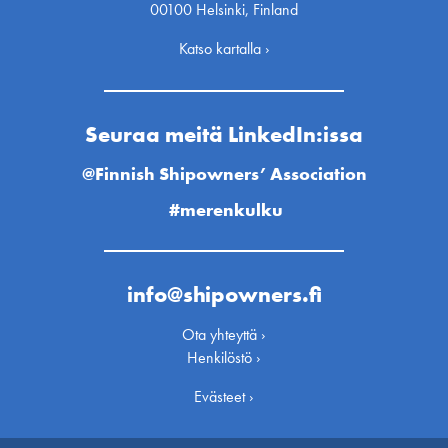
00100 Helsinki, Finland
Katso kartalla ›
Seuraa meitä LinkedIn:issa
@Finnish Shipowners’ Association
#merenkulku
info@shipowners.fi
Ota yhteyttä ›
Henkilöstö ›
Evästeet ›