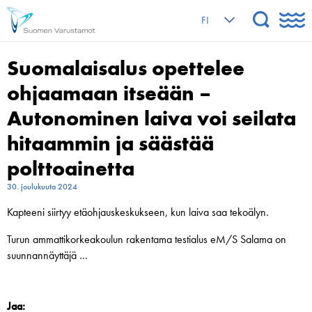
FI
Suomalaisalus opettelee
ohjaamaan itseään –
Autonominen laiva voi seilata
hitaammin ja säästää
polttoainetta
30. joulukuuta 2024
Kapteeni siirtyy etäohjauskeskukseen, kun laiva saa tekoälyn.
Turun ammattikorkeakoulun rakentama testialus eM/S Salama on
suunnannäyttäjä …
Jaa: