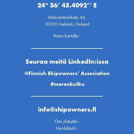
24° 56’ 45.4092’’ E
Aleksanterinkatu 44,
00100 Helsinki, Finland
Katso kartalla ›
Seuraa meitä LinkedIn:issa
@Finnish Shipowners’ Association
#merenkulku
info@shipowners.fi
Ota yhteyttä ›
Henkilöstö ›