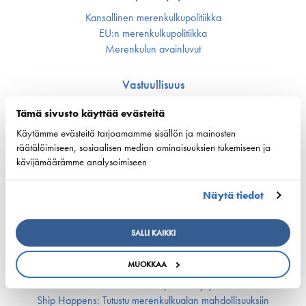
Kansallinen merenkulku­politiikka
EU:n merenkulku­politiikka
Merenkulun avainluvut
Vastuullisuus
Huoltovarmuus
Tämä sivusto käyttää evästeitä
Ympäristö ja ilmasto
Käytämme evästeitä tarjoamamme sisällön ja mainosten
Varustamot panostavat uuteen teknologiaan ja
ympäristöystävällisiin ratkaisuihin uusissa aluksissa
räätälöimiseen, sosiaalisen median ominaisuuksien tukemiseen ja
kävijämäärämme analysoimiseen
Turvallisuus
Näytä tiedot
Työmarkkinat ja osaaminen
Työmarkkina-asiat
SALLI KAIKKI
Miehitys ja pätevyys­asiat
Koulutus ja osaaminen
MUOKKAA
Suomen Varustamoiden Yrityskylä
Merenkulun HarjoitteluMylly
Ship Happens: Tutustu merenkulkualan mahdollisuuksiin