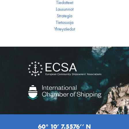
Tiedotteet
Lausunnot
Strategia
Tietosuoja
Yhteystiedot
60° 10’ 7.5576’’ N