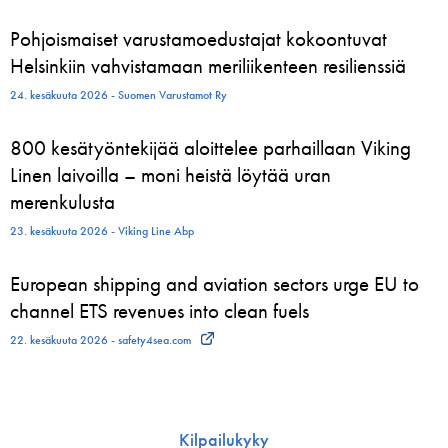
Pohjoismaiset varustamoedustajat kokoontuvat
Helsinkiin vahvistamaan meriliikenteen resilienssiä
24. kesäkuuta 2026 - Suomen Varustamot Ry
800 kesätyöntekijää aloittelee parhaillaan Viking
Linen laivoilla – moni heistä löytää uran
merenkulusta
23. kesäkuuta 2026 - Viking Line Abp
European shipping and aviation sectors urge EU to
channel ETS revenues into clean fuels
22. kesäkuuta 2026 - safety4sea.com
Kilpailukyky