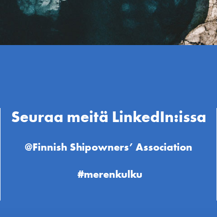
Seuraa meitä LinkedIn:issa
@Finnish Shipowners’ Association
#merenkulku