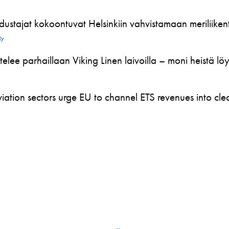
ustajat kokoontuvat Helsinkiin vahvistamaan meriliikente
Ry
telee parhaillaan Viking Linen laivoilla – moni heistä l
ation sectors urge EU to channel ETS revenues into clea