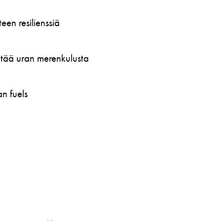
en resilienssiä
öytää uran merenkulusta
n fuels