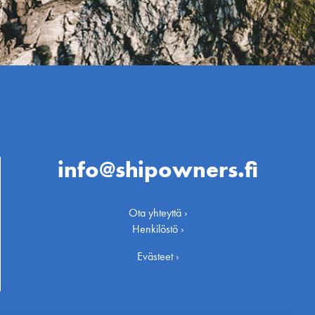
info@shipowners.fi
Ota yhteyttä ›
Henkilöstö ›
Evästeet ›