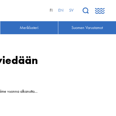
FI
EN
SV
Meriklusteri
Suomen Varustamot
viedään
 viime vuonna alkanutta…