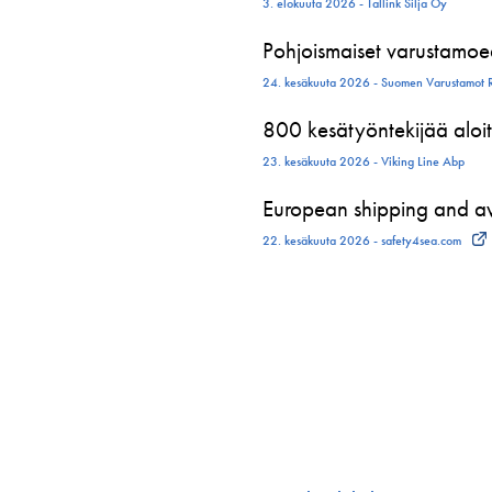
3. elokuuta 2026 - Tallink Silja Oy
Pohjoismaiset varustamoed
24. kesäkuuta 2026 - Suomen Varustamot 
800 kesätyöntekijää aloit
23. kesäkuuta 2026 - Viking Line Abp
European shipping and avi
22. kesäkuuta 2026 - safety4sea.com