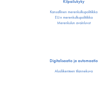
Kilpailukyky
Kansallinen merenkulku­politiikka
EU:n merenkulku­politiikka
Merenkulun avainluvut
Digitalisaatio ja automaatio
Alusliikenteen tilannekuva