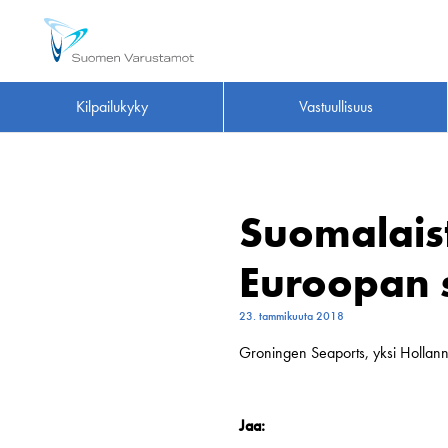
Kilpailukyky
Vastuullisuus
Suomalais
Euroopan s
23. tammikuuta 2018
Groningen Seaports, yksi Hollannin
Jaa: