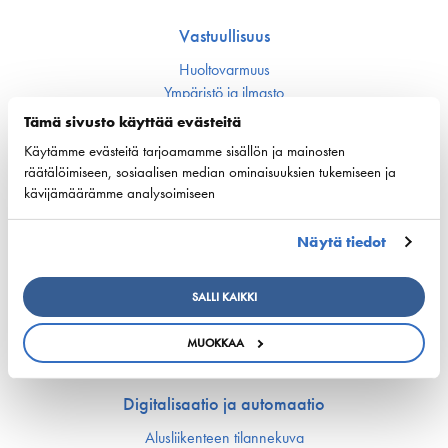
Vastuullisuus
Huoltovarmuus
Ympäristö ja ilmasto
Varustamot panostavat uuteen teknologiaan ja
Tämä sivusto käyttää evästeitä
ympäristöystävällisiin ratkaisuihin uusissa aluksissa
Turvallisuus
Käytämme evästeitä tarjoamamme sisällön ja mainosten
räätälöimiseen, sosiaalisen median ominaisuuksien tukemiseen ja
kävijämäärämme analysoimiseen
Työmarkkinat ja osaaminen
Työmarkkina-asiat
Näytä tiedot
Miehitys ja pätevyys­asiat
Koulutus ja osaaminen
SALLI KAIKKI
Suomen Varustamoiden Yrityskylä
Merenkulun HarjoitteluMylly
MUOKKAA
Ship Happens: Tutustu merenkulkualan mahdollisuuksiin
Digitalisaatio ja automaatio
Alusliikenteen tilannekuva