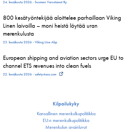
24. kesäkuuta 2026 - Suomen Varustamot Ry
800 kesätyöntekijää aloittelee parhaillaan Viking
Linen laivoilla – moni heistä löytää uran
merenkulusta
23. kesäkuuta 2026 - Viking Line Abp
European shipping and aviation sectors urge EU to
channel ETS revenues into clean fuels
22. kesäkuuta 2026 - safety4sea.com
Kilpailukyky
Kansallinen merenkulku­politiikka
EU:n merenkulku­politiikka
Merenkulun avainluvut