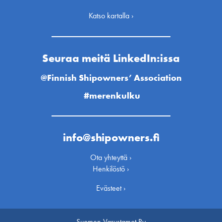
Katso kartalla ›
Seuraa meitä LinkedIn:issa
@Finnish Shipowners’ Association
#merenkulku
info@shipowners.fi
Ota yhteyttä ›
Henkilöstö ›
Evästeet ›
Suomen Varustamot Ry