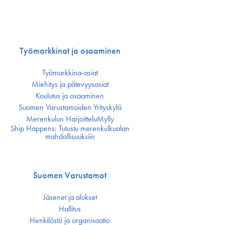
Työmarkkinat ja osaaminen
Työmarkkina-asiat
Miehitys ja pätevyys­asiat
Koulutus ja osaaminen
Suomen Varustamoiden Yrityskylä
Merenkulun HarjoitteluMylly
Ship Happens: Tutustu merenkulkualan
mahdollisuuksiin
Suomen Varustamot
Jäsenet ja alukset
Hallitus
Henkilöstö ja organisaatio