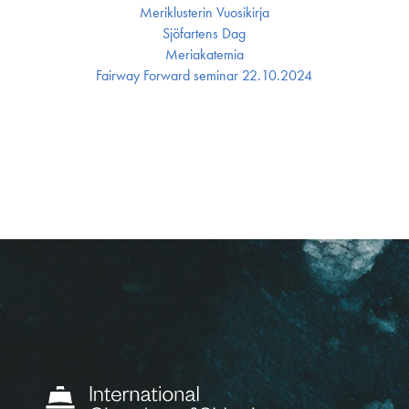
Meriklusterin Vuosikirja
Sjöfartens Dag
Meriakatemia
Fairway Forward seminar 22.10.2024