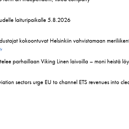
 uudelle laituripaikalle 5.8.2026
ustajat kokoontuvat Helsinkiin vahvistamaan meriliikente
Ry
telee parhaillaan Viking Linen laivoilla – moni heistä l
ation sectors urge EU to channel ETS revenues into clea