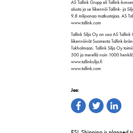
AS Tallink Grupp eli Tallink-konse
alusta ja se liikennöi Tallink- ja S
9,8 miljoonaa matkustajaa. AS Tall
www.tallink.com
Tallink Silja Oy on osa AS Tallink
liikennöivät Suomesta Tallink-brän
Tukholmaan. Tallink Silja Oy toimi
500 ja merellä noin 1000 henkilöä.
www.tallinksilja.fi
www.tallink.com
Jaa:
ESL Shipping is planned 