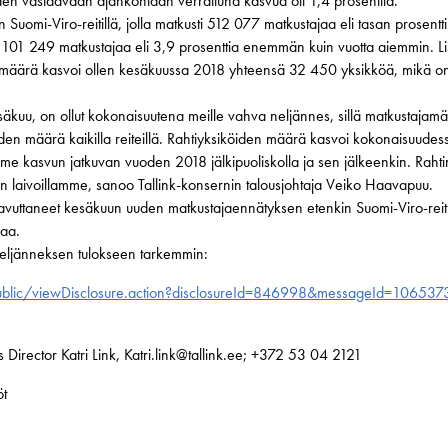
en vastaavaan ajankohtaan verrattuna kasvua oli 1,4 prosenttia.
n Suomi-Viro-reitillä, jolla matkusti 512 077 matkustajaa eli tasan prose
kusti 101 249 matkustajaa eli 3,9 prosenttia enemmän kuin vuotta aiemmin. L
en määrä kasvoi ollen kesäkuussa 2018 yhteensä 32 450 yksikköä, mikä 
säkuu, on ollut kokonaisuutena meille vahva neljännes, sillä matkustajamä
siköiden määrä kaikilla reiteillä. Rahtiyksiköiden määrä kasvoi kokonaisuud
mme kasvun jatkuvan vuoden 2018 jälkipuoliskolla ja sen jälkeenkin. Raht
iin laivoillamme, sanoo Tallink-konsernin talousjohtaja Veiko Haavapuu.
avuttaneet kesäkuun uuden matkustajaennätyksen etenkin Suomi-Viro-reitillä
eaa.
neljänneksen tulokseen tarkemmin:
ublic/viewDisclosure.action?disclosureId=846998&messageId=106537
Director Katri Link, Katri.link@tallink.ee; +372 53 04 2121
öt