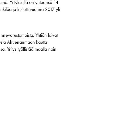
tamo. Yrityksellä on yhteensä 14
enkilöä ja kuljetti vuonna 2017 yli
ennevarustamoista. Yhtiön laivat
Turusta Ahvenanmaan kautta
. Yritys työllistää maalla noin