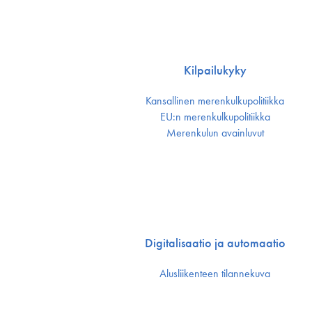
Kilpailukyky
Kansallinen merenkulku­politiikka
EU:n merenkulku­politiikka
Merenkulun avainluvut
Digitalisaatio ja automaatio
Alusliikenteen tilannekuva