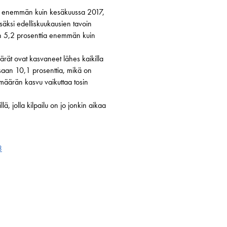
ntti enemmän kuin kesäkuussa 2017,
isäksi edelliskuukausien tavoin
on 5,2 prosenttia enemmän kuin
ärät ovat kasvaneet lähes kaikilla
essaan 10,1 prosenttia, mikä on
imäärän kasvu vaikuttaa tosin
, jolla kilpailu on jo jonkin aikaa
3