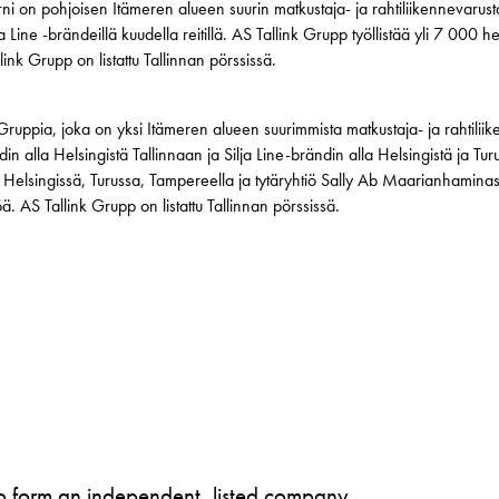
rni on pohjoisen Itämeren alueen suurin matkustaja- ja rahtiliikennevarus
ilja Line -brändeillä kuudella reitillä. AS Tallink Grupp työllistää yli 7 000 h
ink Grupp on listattu Tallinnan pörssissä.
 Gruppia, joka on yksi Itämeren alueen suurimmista matkustaja- ja rahtiliik
din alla Helsingistä Tallinnaan ja Silja Line-brändin alla Helsingistä ja 
i Helsingissä, Turussa, Tampereella ja tytäryhtiö Sally Ab Maarianhaminassa
 AS Tallink Grupp on listattu Tallinnan pörssissä.
to form an independent, listed company