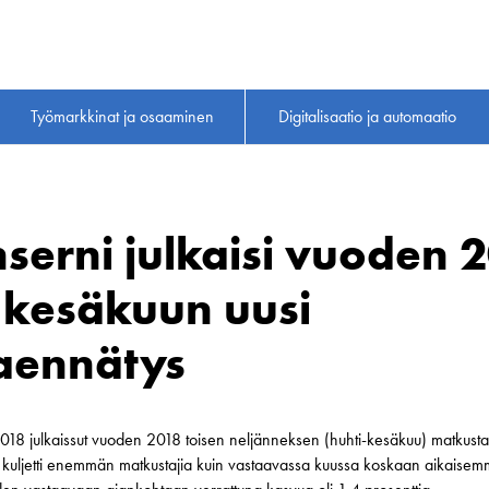
Työmarkkinat ja osaaminen
Digitalisaatio ja automaatio
nserni julkaisi vuoden 
 kesäkuun uusi
aennätys
018 julkaissut vuoden 2018 toisen neljänneksen (huhti-kesäkuu) matkusta
kuljetti enemmän matkustajia kuin vastaavassa kuussa koskaan aikaisemmin