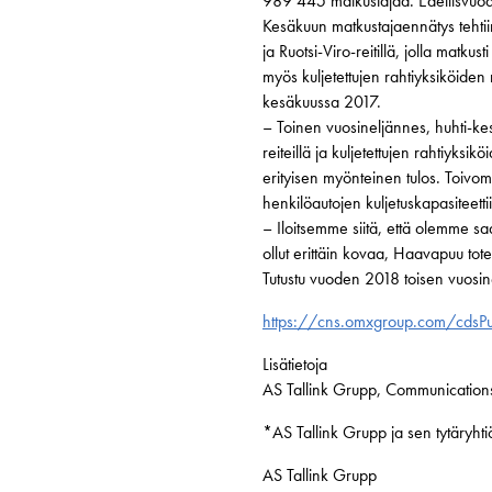
989 445 matkustajaa. Edellisvuod
Kesäkuun matkustajaennätys tehtii
ja Ruotsi-Viro-reitillä, jolla mat
myös kuljetettujen rahtiyksiköid
kesäkuussa 2017.
– Toinen vuosineljännes, huhti-ke
reiteillä ja kuljetettujen rahtiyk
erityisen myönteinen tulos. Toivo
henkilöautojen kuljetuskapasiteett
– Iloitsemme siitä, että olemme sa
ollut erittäin kovaa, Haavapuu tot
Tutustu vuoden 2018 toisen vuosi
https://cns.omxgroup.com/cdsP
Lisätietoja
AS Tallink Grupp, Communications 
*AS Tallink Grupp ja sen tytäryhti
AS Tallink Grupp