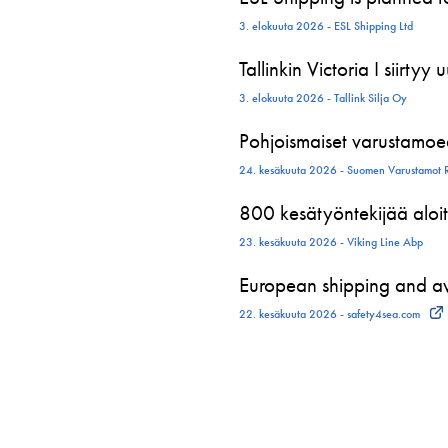
3. elokuuta 2026 - ESL Shipping Ltd
Tallinkin Victoria I siirtyy
3. elokuuta 2026 - Tallink Silja Oy
Pohjoismaiset varustamoed
24. kesäkuuta 2026 - Suomen Varustamot 
800 kesätyöntekijää aloit
23. kesäkuuta 2026 - Viking Line Abp
European shipping and avi
22. kesäkuuta 2026 - safety4sea.com