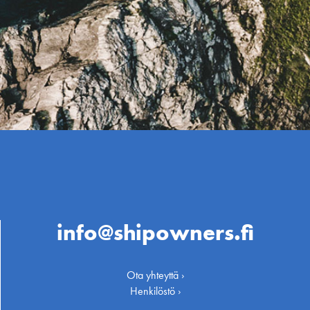
info@shipowners.fi
Ota yhteyttä ›
Henkilöstö ›