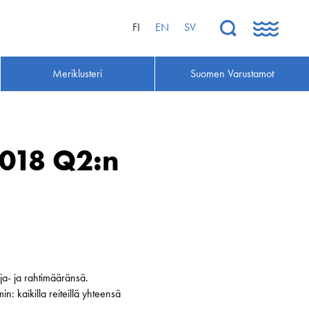
FI
EN
SV
Meriklusteri
Suomen Varustamot
2018 Q2:n
ja- ja rahtimääränsä.
: kaikilla reiteillä yhteensä