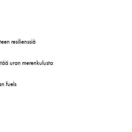
en resilienssiä
öytää uran merenkulusta
n fuels