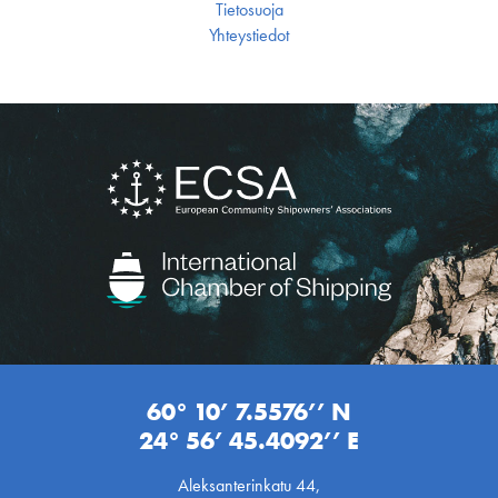
Tietosuoja
Yhteystiedot
60° 10’ 7.5576’’ N
24° 56’ 45.4092’’ E
Aleksanterinkatu 44,