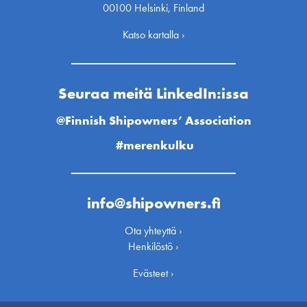
00100 Helsinki, Finland
Katso kartalla ›
Seuraa meitä LinkedIn:issa
@Finnish Shipowners’ Association
#merenkulku
info@shipowners.fi
Ota yhteyttä ›
Henkilöstö ›
Evästeet ›