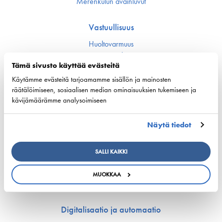
Merenkulun avainluvut
Vastuullisuus
Huoltovarmuus
Ympäristö ja ilmasto
Varustamot panostavat uuteen teknologiaan ja
Tämä sivusto käyttää evästeitä
ympäristöystävällisiin ratkaisuihin uusissa aluksissa
Käytämme evästeitä tarjoamamme sisällön ja mainosten
Turvallisuus
räätälöimiseen, sosiaalisen median ominaisuuksien tukemiseen ja
kävijämäärämme analysoimiseen
Työmarkkinat ja osaaminen
Näytä tiedot
Työmarkkina-asiat
Miehitys ja pätevyys­asiat
Koulutus ja osaaminen
SALLI KAIKKI
Suomen Varustamoiden Yrityskylä
Merenkulun HarjoitteluMylly
MUOKKAA
Ship Happens: Tutustu merenkulkualan mahdollisuuksiin
Digitalisaatio ja automaatio