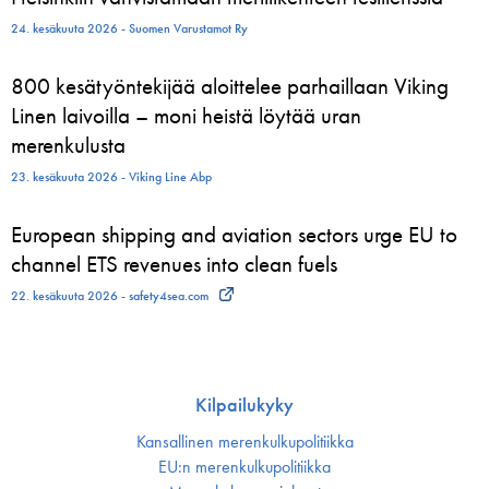
24. kesäkuuta 2026 - Suomen Varustamot Ry
800 kesätyöntekijää aloittelee parhaillaan Viking
Linen laivoilla – moni heistä löytää uran
merenkulusta
23. kesäkuuta 2026 - Viking Line Abp
European shipping and aviation sectors urge EU to
channel ETS revenues into clean fuels
22. kesäkuuta 2026 - safety4sea.com
Kilpailukyky
Kansallinen merenkulku­politiikka
EU:n merenkulku­politiikka