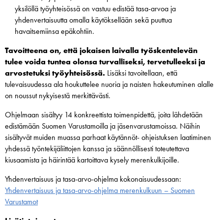
yksilöllä työyhteisössä on vastuu edistää tasa-arvoa ja
yhdenvertaisuutta omalla käytöksellään sekä puuttua
havaitsemiinsa epäkohtiin.
Tavoitteena on, että jokaisen laivalla työskentelevän
tulee voida tuntea olonsa turvalliseksi, tervetulleeksi ja
arvostetuksi työyhteisössä.
Lisäksi tavoitellaan, että
tulevaisuudessa ala houkuttelee nuoria ja naisten hakeutuminen alalle
on noussut nykyisestä merkittävästi.
Ohjelmaan sisältyy 14 konkreettista toimenpidettä, joita lähdetään
edistämään Suomen Varustamoilla ja jäsenvarustamoissa. Näihin
sisältyvät muiden muassa parhaat käytännöt- ohjeistuksen laatiminen
yhdessä työntekijäliittojen kanssa ja säännöllisesti toteutettava
kiusaamista ja häirintää kartoittava kysely merenkulkijoille.
Yhdenvertaisuus ja tasa-arvo-ohjelma kokonaisuudessaan:
Yhdenvertaisuus ja tasa-arvo-ohjelma merenkulkuun – Suomen
Varustamot