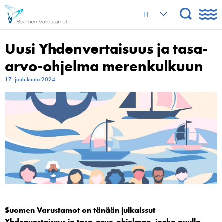
FI
Uusi Yhdenvertaisuus ja tasa-
arvo-ohjelma merenkulkuun
17. joulukuuta 2024
Suomen Varustamot on tänään julkaissut
Yhdenvertaisuus ja tasa-arvo-ohjelman, jonka avulla