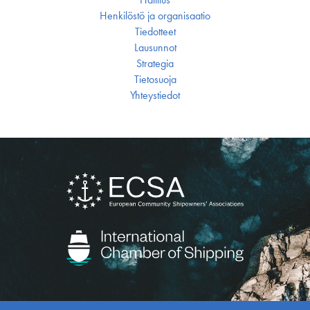
Henkilöstö ja organisaatio
Tiedotteet
Lausunnot
Strategia
Tietosuoja
Yhteystiedot