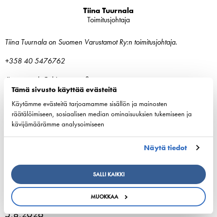
Tiina Tuurnala
Toimitusjohtaja
Tiina Tuurnala on Suomen Varustamot Ry:n toimitusjohtaja.
+358 40 5476762
tiina.tuurnala@shipowners.fi
Tämä sivusto käyttää evästeitä
Käytämme evästeitä tarjoamamme sisällön ja mainosten
räätälöimiseen, sosiaalisen median ominaisuuksien tukemiseen ja
kävijämäärämme analysoimiseen
ESL Shipping is planned to form an independent,
Näytä tiedot
listed company
SALLI KAIKKI
3. elokuuta 2026 - ESL Shipping Ltd
MUOKKAA
Tallinkin Victoria I siirtyy uudelle laituripaikalle
5.8.2026