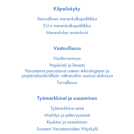
Kilpailukyky
Kansallinen merenkulku­politiikka
EU:n merenkulku­politiikka
Merenkulun avainluvut
Vastuullisuus
Huoltovarmuus
Ympäristö ja ilmasto
Varustamot panostavat uuteen teknologiaan ja
ympäristöystävällisiin ratkaisuihin uusissa aluksissa
Turvallisuus
Työmarkkinat ja osaaminen
Työmarkkina-asiat
Miehitys ja pätevyys­asiat
Koulutus ja osaaminen
Suomen Varustamoiden Yrityskylä