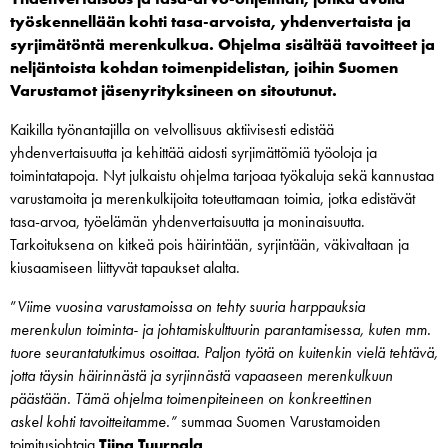
työskennellään kohti tasa-arvoista, yhdenvertaista ja
syrjimätöntä merenkulkua. Ohjelma sisältää tavoitteet ja
neljäntoista kohdan toimenpidelistan, joihin Suomen
Varustamot jäsenyrityksineen on sitoutunut.
Kaikilla työnantajilla on velvollisuus aktiivisesti edistää
yhdenvertaisuutta ja kehittää aidosti syrjimättömiä työoloja ja
toimintatapoja. Nyt julkaistu ohjelma tarjoaa työkaluja sekä kannustaa
varustamoita ja merenkulkijoita toteuttamaan toimia, jotka edistävät
tasa-arvoa, työelämän yhdenvertaisuutta ja moninaisuutta.
Tarkoituksena on kitkeä pois häirintään, syrjintään, väkivaltaan ja
kiusaamiseen liittyvät tapaukset alalta.
”
Viime vuosina varustamoissa on tehty suuria harppauksia
merenkulun toiminta- ja johtamiskulttuurin parantamisessa, kuten mm.
tuore seurantatutkimus osoittaa. Paljon työtä on kuitenkin vielä tehtävä,
jotta täysin häirinnästä ja syrjinnästä vapaaseen merenkulkuun
päästään. Tämä ohjelma toimenpiteineen on konkreettinen
askel kohti tavoitteitamme.”
summaa Suomen Varustamoiden
toimitusjohtaja
Tiina Tuurnala
.