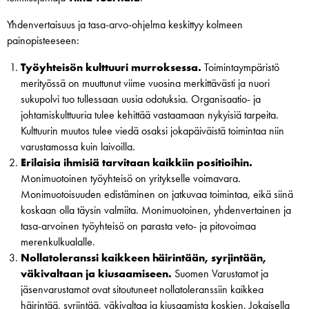
Yhdenvertaisuus ja tasa-arvo-ohjelma keskittyy kolmeen
painopisteeseen:
Työyhteisön kulttuuri murroksessa.
Toimintaympäristö
merityössä on muuttunut viime vuosina merkittävästi ja nuori
sukupolvi tuo tullessaan uusia odotuksia. Organisaatio- ja
johtamiskulttuuria tulee kehittää vastaamaan nykyisiä tarpeita.
Kulttuurin muutos tulee viedä osaksi jokapäiväistä toimintaa niin
varustamossa kuin laivoilla.
Erilaisia ihmisiä tarvitaan kaikkiin positioihin.
Monimuotoinen työyhteisö on yritykselle voimavara.
Monimuotoisuuden edistäminen on jatkuvaa toimintaa, eikä siinä
koskaan olla täysin valmiita. Monimuotoinen, yhdenvertainen ja
tasa-arvoinen työyhteisö on parasta veto- ja pitovoimaa
merenkulkualalle.
Nollatoleranssi kaikkeen häirintään, syrjintään,
väkivaltaan ja kiusaamiseen.
Suomen Varustamot ja
jäsenvarustamot ovat sitoutuneet nollatoleranssiin kaikkea
häirintää, syrjintää, väkivaltaa ja kiusaamista koskien. Jokaisella