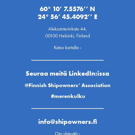
60° 10’ 7.5576’’ N
24° 56’ 45.4092’’ E
Aleksanterinkatu 44,
00100 Helsinki, Finland
Katso kartalla ›
Seuraa meitä LinkedIn:issa
@Finnish Shipowners’ Association
#merenkulku
info@shipowners.fi
Ota yhteyttä ›