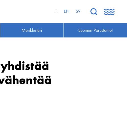
FI
EN
SV
Meriklusteri
Suomen Varustamot
 yhdistää
 vähentää