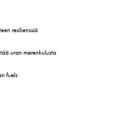
en resilienssiä
öytää uran merenkulusta
n fuels