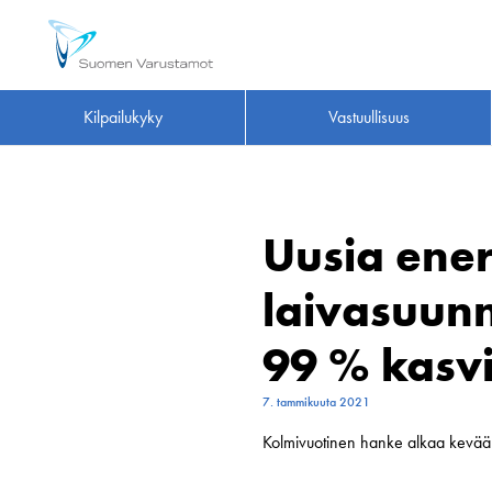
Kilpailukyky
Vastuullisuus
Uusia ener
laivasuunn
99 % kasv
7. tammikuuta 2021
Kolmivuotinen hanke alkaa kevääl