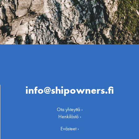
info@shipowners.fi
Ota yhteyttä ›
Henkilöstö ›
Evästeet ›