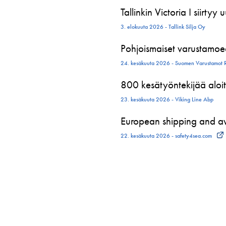
Tallinkin Victoria I siirtyy
3. elokuuta 2026 - Tallink Silja Oy
Pohjoismaiset varustamoed
24. kesäkuuta 2026 - Suomen Varustamot 
800 kesätyöntekijää aloit
23. kesäkuuta 2026 - Viking Line Abp
European shipping and avi
22. kesäkuuta 2026 - safety4sea.com