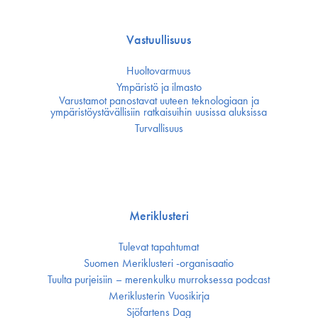
Vastuullisuus
Huoltovarmuus
Ympäristö ja ilmasto
Varustamot panostavat uuteen teknologiaan ja
ympäristöystävällisiin ratkaisuihin uusissa aluksissa
Turvallisuus
Meriklusteri
Tulevat tapahtumat
Suomen Meriklusteri -organisaatio
Tuulta purjeisiin – merenkulku murroksessa podcast
Meriklusterin Vuosikirja
Sjöfartens Dag