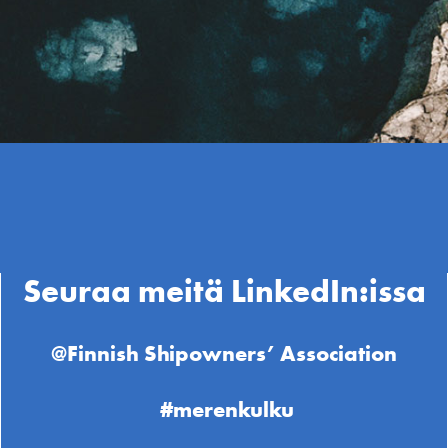
Seuraa meitä LinkedIn:issa
@Finnish Shipowners’ Association
#merenkulku