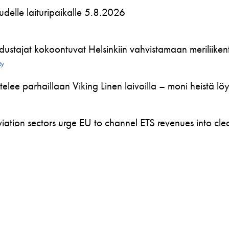
 uudelle laituripaikalle 5.8.2026
ustajat kokoontuvat Helsinkiin vahvistamaan meriliikente
Ry
telee parhaillaan Viking Linen laivoilla – moni heistä l
ation sectors urge EU to channel ETS revenues into clea