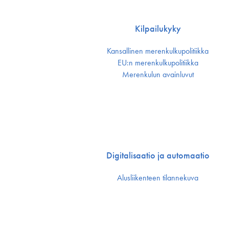
Kilpailukyky
Kansallinen merenkulku­politiikka
EU:n merenkulku­politiikka
Merenkulun avainluvut
Digitalisaatio ja automaatio
Alusliikenteen tilannekuva