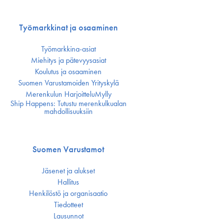
Työmarkkinat ja osaaminen
Työmarkkina-asiat
Miehitys ja pätevyys­asiat
Koulutus ja osaaminen
Suomen Varustamoiden Yrityskylä
Merenkulun HarjoitteluMylly
Ship Happens: Tutustu merenkulkualan
mahdollisuuksiin
Suomen Varustamot
Jäsenet ja alukset
Hallitus
Henkilöstö ja organisaatio
Tiedotteet
Lausunnot