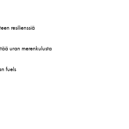
en resilienssiä
öytää uran merenkulusta
n fuels