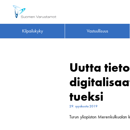
Kilpailukyky
Vastuullisuus
Uutta tiet
digitalisa
tueksi
29. syyskuuta 2019
Turun yliopiston Merenkulkualan k