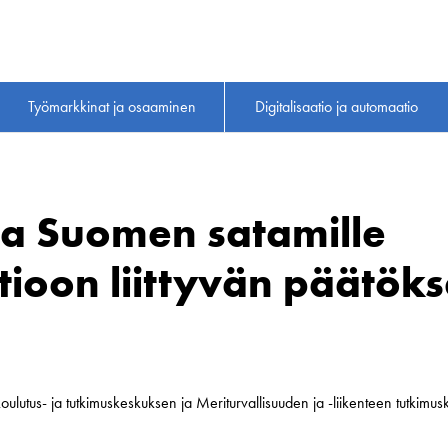
Työmarkkinat ja osaaminen
Digitalisaatio ja automaatio
oa Suomen satamille
atioon liittyvän päätök
oulutus- ja tutkimuskeskuksen ja Meriturvallisuuden ja -liikenteen tutki