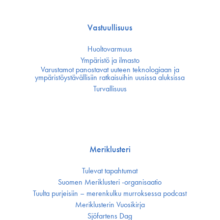
Vastuullisuus
Huoltovarmuus
Ympäristö ja ilmasto
Varustamot panostavat uuteen teknologiaan ja
ympäristöystävällisiin ratkaisuihin uusissa aluksissa
Turvallisuus
Meriklusteri
Tulevat tapahtumat
Suomen Meriklusteri -organisaatio
Tuulta purjeisiin – merenkulku murroksessa podcast
Meriklusterin Vuosikirja
Sjöfartens Dag