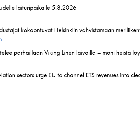
 uudelle laituripaikalle 5.8.2026
ustajat kokoontuvat Helsinkiin vahvistamaan meriliikente
Ry
telee parhaillaan Viking Linen laivoilla – moni heistä l
ation sectors urge EU to channel ETS revenues into clea