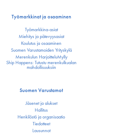
Työmarkkinat ja osaaminen
Työmarkkina-asiat
Miehitys ja pätevyys­asiat
Koulutus ja osaaminen
Suomen Varustamoiden Yrityskylä
Merenkulun HarjoitteluMylly
Ship Happens: Tutustu merenkulkualan
mahdollisuuksiin
Suomen Varustamot
Jäsenet ja alukset
Hallitus
Henkilöstö ja organisaatio
Tiedotteet
Lausunnot