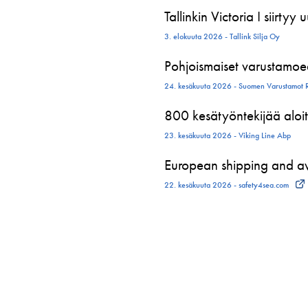
Tallinkin Victoria I siirtyy
3. elokuuta 2026 - Tallink Silja Oy
Pohjoismaiset varustamoed
24. kesäkuuta 2026 - Suomen Varustamot 
800 kesätyöntekijää aloit
23. kesäkuuta 2026 - Viking Line Abp
European shipping and avi
22. kesäkuuta 2026 - safety4sea.com