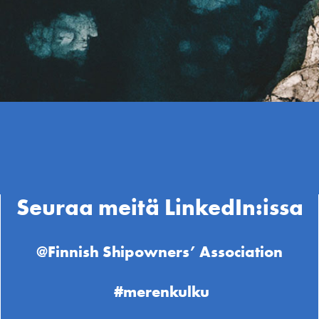
Seuraa meitä LinkedIn:issa
@Finnish Shipowners’ Association
#merenkulku