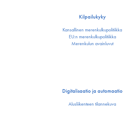
Kilpailukyky
Kansallinen merenkulku­politiikka
EU:n merenkulku­politiikka
Merenkulun avainluvut
Digitalisaatio ja automaatio
Alusliikenteen tilannekuva