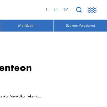
FI
EN
SV
Meriklusteri
Suomen Varustamot
senteon
muskeskus Merikotkan tekemä…