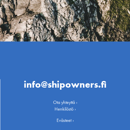
info@shipowners.fi
Ota yhteyttä ›
Henkilöstö ›
Evästeet ›