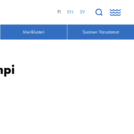
FI
EN
SV
Meriklusteri
Suomen Varustamot
mpi