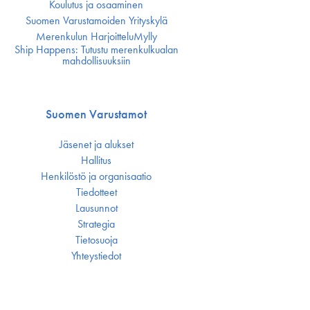
Koulutus ja osaaminen
Suomen Varustamoiden Yrityskylä
Merenkulun HarjoitteluMylly
Ship Happens: Tutustu merenkulkualan
mahdollisuuksiin
Suomen Varustamot
Jäsenet ja alukset
Hallitus
Henkilöstö ja organisaatio
Tiedotteet
Lausunnot
Strategia
Tietosuoja
Yhteystiedot