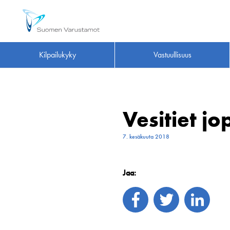
Kilpailukyky
Vastuullisuus
Vesitiet jo
7. kesäkuuta 2018
Jaa: