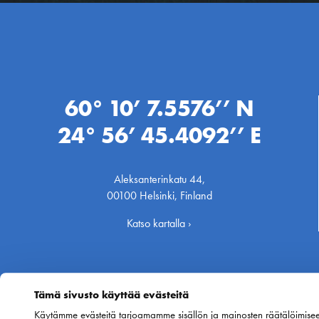
60° 10’ 7.5576’’ N
24° 56’ 45.4092’’ E
Aleksanterinkatu 44,
00100 Helsinki, Finland
Katso kartalla ›
Tämä sivusto käyttää evästeitä
Käytämme evästeitä tarjoamamme sisällön ja mainosten räätälöimise