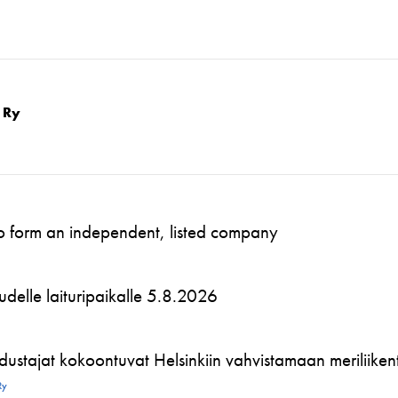
 Ry
to form an independent, listed company
 uudelle laituripaikalle 5.8.2026
ustajat kokoontuvat Helsinkiin vahvistamaan meriliikente
Ry