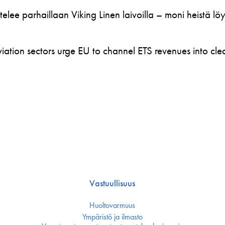
telee parhaillaan Viking Linen laivoilla – moni heistä l
ation sectors urge EU to channel ETS revenues into clea
Vastuullisuus
Huoltovarmuus
Ympäristö ja ilmasto