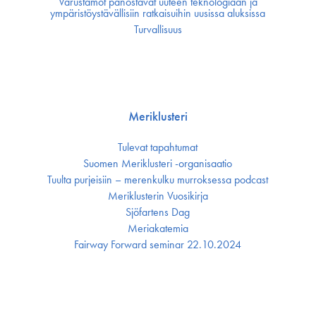
Varustamot panostavat uuteen teknologiaan ja
ympäristöystävällisiin ratkaisuihin uusissa aluksissa
Turvallisuus
Meriklusteri
Tulevat tapahtumat
Suomen Meriklusteri -organisaatio
Tuulta purjeisiin – merenkulku murroksessa podcast
Meriklusterin Vuosikirja
Sjöfartens Dag
Meriakatemia
Fairway Forward seminar 22.10.2024