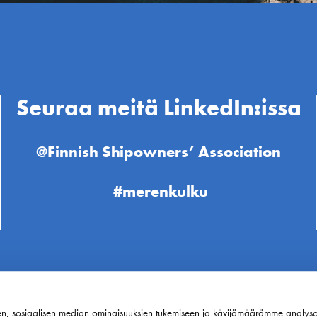
Seuraa meitä LinkedIn:issa
@Finnish Shipowners’ Association
#merenkulku
en, sosiaalisen median ominaisuuksien tukemiseen ja kävijämäärämme analys