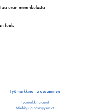
öytää uran merenkulusta
n fuels
Työmarkkinat ja osaaminen
Työmarkkina-asiat
Miehitys ja pätevyys­asiat