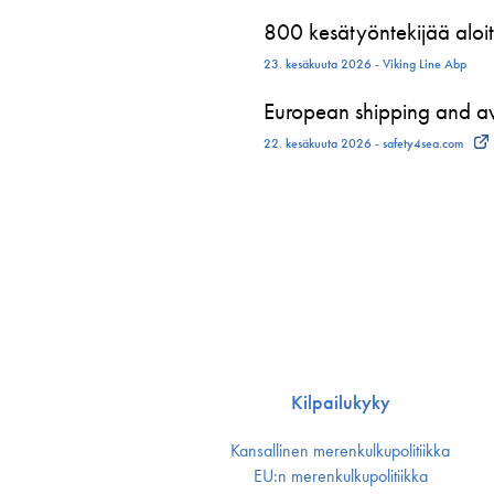
800 kesätyöntekijää aloit
23. kesäkuuta 2026 - Viking Line Abp
European shipping and avi
22. kesäkuuta 2026 - safety4sea.com
Kilpailukyky
Kansallinen merenkulku­politiikka
EU:n merenkulku­politiikka