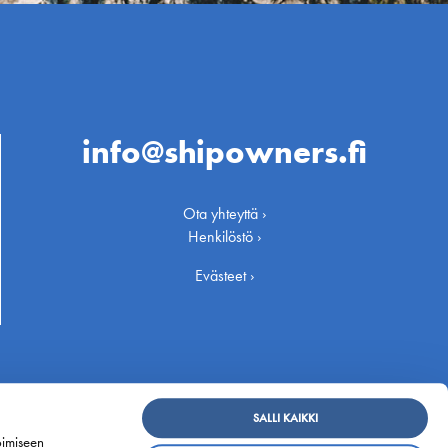
info@shipowners.fi
Ota yhteyttä ›
Henkilöstö ›
Evästeet ›
SALLI KAIKKI
oimiseen