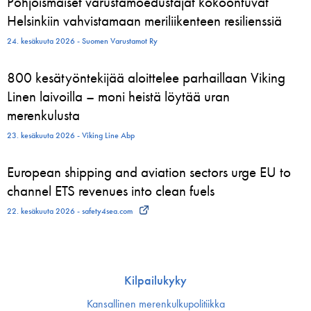
Pohjoismaiset varustamoedustajat kokoontuvat
Helsinkiin vahvistamaan meriliikenteen resilienssiä
24. kesäkuuta 2026 - Suomen Varustamot Ry
800 kesätyöntekijää aloittelee parhaillaan Viking
Linen laivoilla – moni heistä löytää uran
merenkulusta
23. kesäkuuta 2026 - Viking Line Abp
European shipping and aviation sectors urge EU to
channel ETS revenues into clean fuels
22. kesäkuuta 2026 - safety4sea.com
Kilpailukyky
Kansallinen merenkulku­politiikka