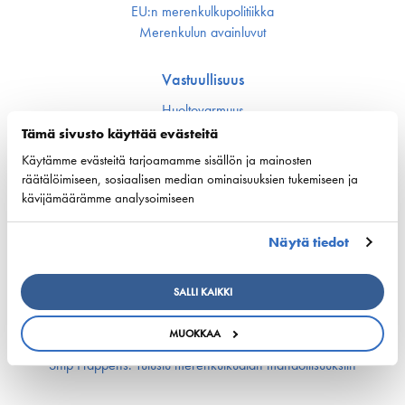
EU:n merenkulku­politiikka
Merenkulun avainluvut
Vastuullisuus
Huoltovarmuus
Ympäristö ja ilmasto
Tämä sivusto käyttää evästeitä
Varustamot panostavat uuteen teknologiaan ja
Käytämme evästeitä tarjoamamme sisällön ja mainosten
ympäristöystävällisiin ratkaisuihin uusissa aluksissa
räätälöimiseen, sosiaalisen median ominaisuuksien tukemiseen ja
Turvallisuus
kävijämäärämme analysoimiseen
Työmarkkinat ja osaaminen
Näytä tiedot
Työmarkkina-asiat
Miehitys ja pätevyys­asiat
SALLI KAIKKI
Koulutus ja osaaminen
Suomen Varustamoiden Yrityskylä
MUOKKAA
Merenkulun HarjoitteluMylly
Ship Happens: Tutustu merenkulkualan mahdollisuuksiin