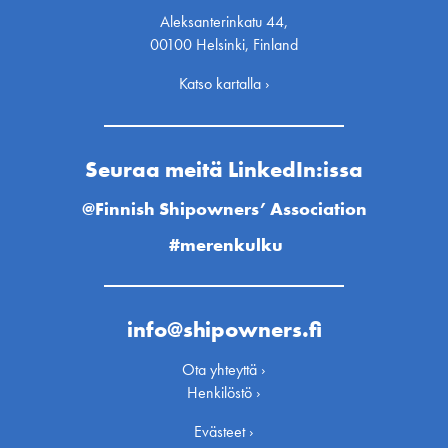
Aleksanterinkatu 44,
00100 Helsinki, Finland
Katso kartalla ›
Seuraa meitä LinkedIn:issa
@Finnish Shipowners’ Association
#merenkulku
info@shipowners.fi
Ota yhteyttä ›
Henkilöstö ›
Evästeet ›