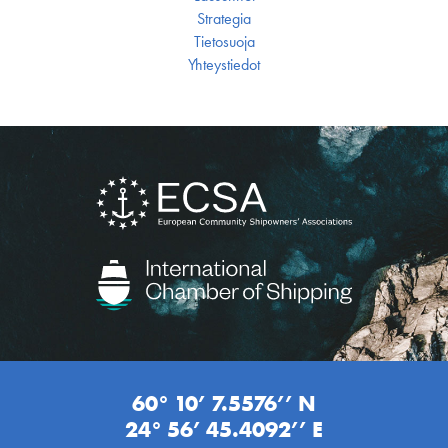
Strategia
Tietosuoja
Yhteystiedot
60° 10’ 7.5576’’ N
24° 56’ 45.4092’’ E