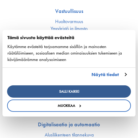
Vastuullisuus
Huoltovarmuus
Ympäristö ja ilmasto
Varustamot panostavat uuteen teknologiaan ja
Tämä sivusto käyttää evästeitä
ympäristöystävällisiin ratkaisuihin uusissa aluksissa
Turvallisuus
Käytämme evästeitä tarjoamamme sisällön ja mainosten
räätälöimiseen, sosiaalisen median ominaisuuksien tukemiseen ja
kävijämäärämme analysoimiseen
Työmarkkinat ja osaaminen
Työmarkkina-asiat
Näytä tiedot
Miehitys ja pätevyys­asiat
Koulutus ja osaaminen
SALLI KAIKKI
Suomen Varustamoiden Yrityskylä
Merenkulun HarjoitteluMylly
MUOKKAA
Ship Happens: Tutustu merenkulkualan mahdollisuuksiin
Digitalisaatio ja automaatio
Alusliikenteen tilannekuva