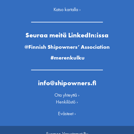
Katso kartalla ›
Seuraa meitä LinkedIn:issa
@Finnish Shipowners’ Association
#merenkulku
info@shipowners.fi
Ota yhteyttä ›
Henkilöstö ›
Evästeet ›
Suomen Varustamot Ry