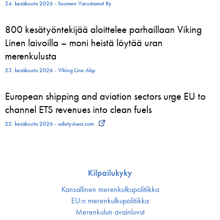
24. kesäkuuta 2026 - Suomen Varustamot Ry
800 kesätyöntekijää aloittelee parhaillaan Viking
Linen laivoilla – moni heistä löytää uran
merenkulusta
23. kesäkuuta 2026 - Viking Line Abp
European shipping and aviation sectors urge EU to
channel ETS revenues into clean fuels
22. kesäkuuta 2026 - safety4sea.com
Kilpailukyky
Kansallinen merenkulku­politiikka
EU:n merenkulku­politiikka
Merenkulun avainluvut