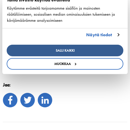
www.breakingwaves.fi
Käytämme evästeitä tarjoamamme sisällön ja mainosten
Vappu Mänty
räätälöimiseen, sosiaalisen median ominaisuuksien tukemiseen ja
Director of Sales and Marketing, Helsinki Marketing
kävijämäärämme analysoimiseen
+358 50 401 3548
vappu.manty@hel.fi
Näytä tiedot
Tiina Tuurnala
Toimitusjohtaja, Suomen Varustamot
SALLI KAIKKI
+358 40 5476762
tiina.tuurnala@shipowners.fi
MUOKKAA
Jaa: