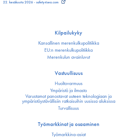
22. kesäkuuta 2026 - safety4sea.com
Kilpailukyky
Kansallinen merenkulku­politiikka
EU:n merenkulku­politiikka
Merenkulun avainluvut
Vastuullisuus
Huoltovarmuus
Ympäristö ja ilmasto
Varustamot panostavat uuteen teknologiaan ja
ympäristöystävällisiin ratkaisuihin uusissa aluksissa
Turvallisuus
Työmarkkinat ja osaaminen
Työmarkkina-asiat