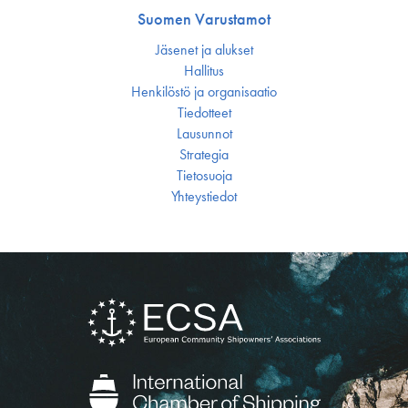
Suomen Varustamot
Jäsenet ja alukset
Hallitus
Henkilöstö ja organisaatio
Tiedotteet
Lausunnot
Strategia
Tietosuoja
Yhteystiedot