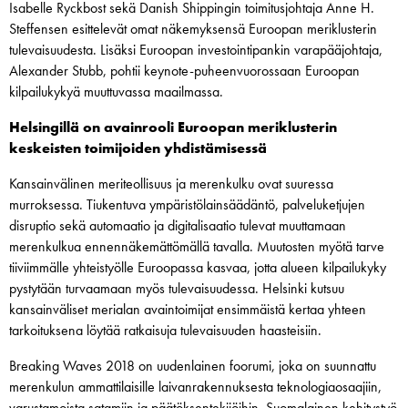
Isabelle Ryckbost sekä Danish Shippingin toimitusjohtaja Anne H.
Steffensen esittelevät omat näkemyksensä Euroopan meriklusterin
tulevaisuudesta. Lisäksi Euroopan investointipankin varapääjohtaja,
Alexander Stubb, pohtii keynote-puheenvuorossaan Euroopan
kilpailukykyä muuttuvassa maailmassa.
Helsingillä on avainrooli Euroopan meriklusterin
keskeisten toimijoiden yhdistämisessä
Kansainvälinen meriteollisuus ja merenkulku ovat suuressa
murroksessa. Tiukentuva ympäristölainsäädäntö, palveluketjujen
disruptio sekä automaatio ja digitalisaatio tulevat muuttamaan
merenkulkua ennennäkemättömällä tavalla. Muutosten myötä tarve
tiiviimmälle yhteistyölle Euroopassa kasvaa, jotta alueen kilpailukyky
pystytään turvaamaan myös tulevaisuudessa. Helsinki kutsuu
kansainväliset merialan avaintoimijat ensimmäistä kertaa yhteen
tarkoituksena löytää ratkaisuja tulevaisuuden haasteisiin.
Breaking Waves 2018 on uudenlainen foorumi, joka on suunnattu
merenkulun ammattilaisille laivanrakennuksesta teknologiaosaajiin,
varustamoista satamiin ja päätöksentekijöihin. Suomalainen kehitystyö