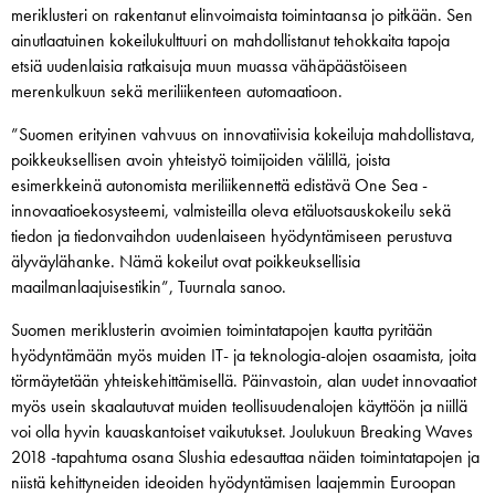
meriklusteri on rakentanut elinvoimaista toimintaansa jo pitkään. Sen
ainutlaatuinen kokeilukulttuuri on mahdollistanut tehokkaita tapoja
etsiä uudenlaisia ratkaisuja muun muassa vähäpäästöiseen
merenkulkuun sekä meriliikenteen automaatioon.
”Suomen erityinen vahvuus on innovatiivisia kokeiluja mahdollistava,
poikkeuksellisen avoin yhteistyö toimijoiden välillä, joista
esimerkkeinä autonomista meriliikennettä edistävä One Sea -
innovaatioekosysteemi, valmisteilla oleva etäluotsauskokeilu sekä
tiedon ja tiedonvaihdon uudenlaiseen hyödyntämiseen perustuva
älyväylähanke. Nämä kokeilut ovat poikkeuksellisia
maailmanlaajuisestikin”, Tuurnala sanoo.
Suomen meriklusterin avoimien toimintatapojen kautta pyritään
hyödyntämään myös muiden IT- ja teknologia-alojen osaamista, joita
törmäytetään yhteiskehittämisellä. Päinvastoin, alan uudet innovaatiot
myös usein skaalautuvat muiden teollisuudenalojen käyttöön ja niillä
voi olla hyvin kauaskantoiset vaikutukset. Joulukuun Breaking Waves
2018 -tapahtuma osana Slushia edesauttaa näiden toimintatapojen ja
niistä kehittyneiden ideoiden hyödyntämisen laajemmin Euroopan