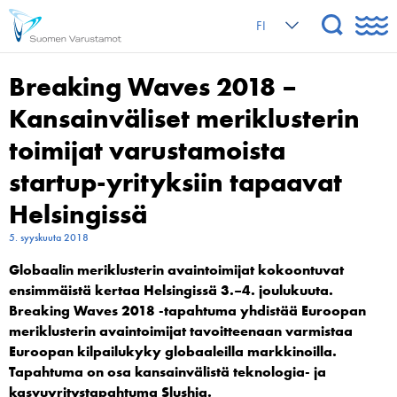
FI
Breaking Waves 2018 –
Kansainväliset meriklusterin
toimijat varustamoista
startup-yrityksiin tapaavat
Helsingissä
5. syyskuuta 2018
Globaalin meriklusterin avaintoimijat kokoontuvat
ensimmäistä kertaa Helsingissä 3.–4. joulukuuta.
Breaking Waves 2018 -tapahtuma yhdistää Euroopan
meriklusterin avaintoimijat tavoitteenaan varmistaa
Euroopan kilpailukyky globaaleilla markkinoilla.
Tapahtuma on osa kansainvälistä teknologia- ja
kasvuyritystapahtuma Slushia.