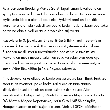
Kaksipäiväsen Breaking Waves 2018 -tapahtuman tavoitteena on
synnyttää aktiivista keskustelua toimialan sisällä, mutta tuoda mukaan
myös uusia ideoita alan ulkopuolelta. Pyrkimyksenä on kehittää
merenkulusta entistä vastuullisempaa ja kustannustehokkaampaa sekä
parantaa alan turvallisuutta ja prosessien sujuvuutta.
Kutsuvieraille 3. joulukuuta järjestettävässä Think Tank -foorumissa
alan merkittävimmät vaikuttajat määrittävät yhteisen näkemyksen
Euroopan meriklusterin tulevaisuuden haasteista ja tavoitteista.
Mukana on muun muassa satamien sekä varustamojen edustajia,
Euroopan komission päätöksentekijöitä sekä alan pioneeriyritysten
kuten Wärtsilän, ABB:n ja Rolls Roycen edustajia.
4. joulukuuta järjestettävässä konferenssissa esitellään Think Tankissa
määritellyt tavoitteet, jonka lisäksi ratkaisuja etsitään startup-
kiihdyttämön sekä erilaisten case-esimerkkien kautta. Alan
merkittävät vaikuttajat kuten, Wärtsilän toimitusjohtaja Jaakko Eskola,
DG Moven Magda Kopczynska, Karin Orsel MF Shippingiltä,
Hampurin sataman toimitusjohtaja Jens Meier, ESPOn pääsihteeri