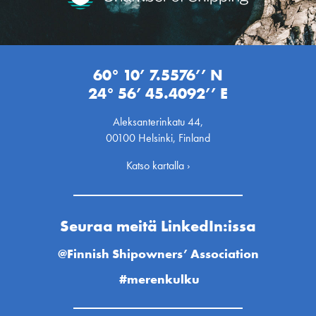
60° 10’ 7.5576’’ N
24° 56’ 45.4092’’ E
Aleksanterinkatu 44,
00100 Helsinki, Finland
Katso kartalla ›
Seuraa meitä LinkedIn:issa
@Finnish Shipowners’ Association
#merenkulku