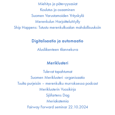
Miehitys ja pätevyys­asiat
Koulutus ja osaaminen
Suomen Varustamoiden Yrityskylä
Merenkulun HarjoitteluMylly
Ship Happens: Tutustu merenkulkualan mahdollisuuksiin
Digitalisaatio ja automaatio
Alusliikenteen tilannekuva
Meriklusteri
Tulevat tapahtumat
Suomen Meriklusteri -organisaatio
Tuulta purjeisiin – merenkulku murroksessa podcast
Meriklusterin Vuosikirja
Sjöfartens Dag
Meriakatemia
Fairway Forward seminar 22.10.2024