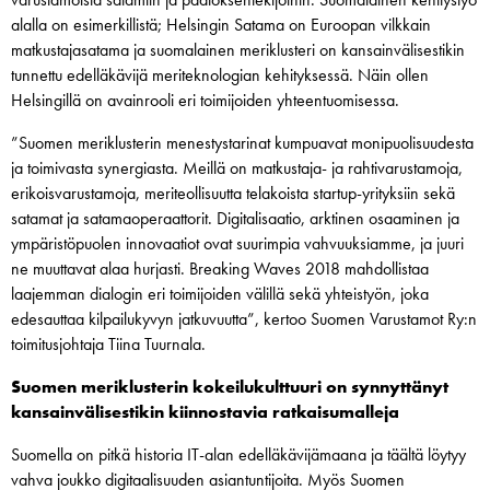
alalla on esimerkillistä; Helsingin Satama on Euroopan vilkkain
matkustajasatama ja suomalainen meriklusteri on kansainvälisestikin
tunnettu edelläkävijä meriteknologian kehityksessä. Näin ollen
Helsingillä on avainrooli eri toimijoiden yhteentuomisessa.
”Suomen meriklusterin menestystarinat kumpuavat monipuolisuudesta
ja toimivasta synergiasta. Meillä on matkustaja- ja rahtivarustamoja,
erikoisvarustamoja, meriteollisuutta telakoista startup-yrityksiin sekä
satamat ja satamaoperaattorit. Digitalisaatio, arktinen osaaminen ja
ympäristöpuolen innovaatiot ovat suurimpia vahvuuksiamme, ja juuri
ne muuttavat alaa hurjasti. Breaking Waves 2018 mahdollistaa
laajemman dialogin eri toimijoiden välillä sekä yhteistyön, joka
edesauttaa kilpailukyvyn jatkuvuutta”, kertoo Suomen Varustamot Ry:n
toimitusjohtaja Tiina Tuurnala.
Suomen meriklusterin kokeilukulttuuri on synnyttänyt
kansainvälisestikin kiinnostavia ratkaisumalleja
Suomella on pitkä historia IT-alan edelläkävijämaana ja täältä löytyy
vahva joukko digitaalisuuden asiantuntijoita. Myös Suomen