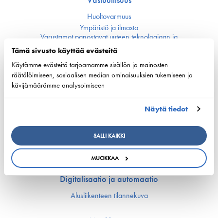
Huoltovarmuus
Ympäristö ja ilmasto
Varustamot panostavat uuteen teknologiaan ja
ympäristöystävällisiin ratkaisuihin uusissa aluksissa
Tämä sivusto käyttää evästeitä
Turvallisuus
Käytämme evästeitä tarjoamamme sisällön ja mainosten
räätälöimiseen, sosiaalisen median ominaisuuksien tukemiseen ja
Työmarkkinat ja osaaminen
kävijämäärämme analysoimiseen
Työmarkkina-asiat
Miehitys ja pätevyys­asiat
Näytä tiedot
Koulutus ja osaaminen
Suomen Varustamoiden Yrityskylä
SALLI KAIKKI
Merenkulun HarjoitteluMylly
Ship Happens: Tutustu merenkulkualan mahdollisuuksiin
MUOKKAA
Digitalisaatio ja automaatio
Alusliikenteen tilannekuva