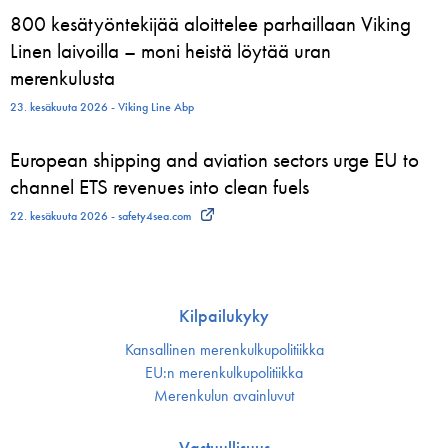
800 kesätyöntekijää aloittelee parhaillaan Viking
Linen laivoilla – moni heistä löytää uran
merenkulusta
23. kesäkuuta 2026 - Viking Line Abp
European shipping and aviation sectors urge EU to
channel ETS revenues into clean fuels
22. kesäkuuta 2026 - safety4sea.com
Kilpailukyky
Kansallinen merenkulku­politiikka
EU:n merenkulku­politiikka
Merenkulun avainluvut
Vastuullisuus