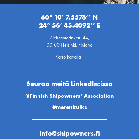
60° 10’ 7.5576’’ N
24° 56’ 45.4092’’ E
Aleksanterinkatu 44,
00100 Helsinki, Finland
Katso kartalla ›
Seuraa meitä LinkedIn:issa
@Finnish Shipowners’ Association
#merenkulku
info@shipowners.fi