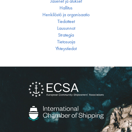
Jäsenet ja alukset
Hallitus
Henkilöstö ja organisaatio
Tiedotteet
Lausunnot
Strategia
Tietosuoja
Yhteystiedot