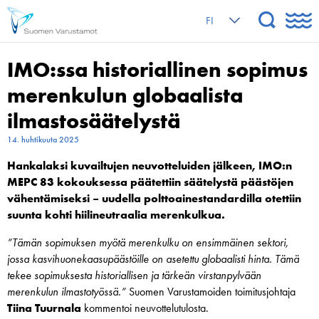
FI
IMO:ssa historiallinen sopimus
merenkulun globaalista
ilmastosäätelystä
14. huhtikuuta 2025
Hankalaksi kuvailtujen neuvotteluiden jälkeen, IMO:n
MEPC 83 kokouksessa päätettiin säätelystä päästöjen
vähentämiseksi – uudella polttoainestandardilla otettiin
suunta kohti hiilineutraalia merenkulkua.
”Tämän sopimuksen myötä merenkulku on ensimmäinen sektori,
jossa kasvihuonekaasupäästöille on asetettu globaalisti hinta. Tämä
tekee sopimuksesta historiallisen ja tärkeän virstanpylvään
merenkulun ilmastotyössä.”
Suomen Varustamoiden toimitusjohtaja
Tiina Tuurnala
kommentoi neuvottelutulosta.