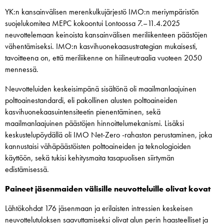
YK:n kansainvälisen merenkulkujärjestö IMO:n meriympäristön
suojelukomitea MEPC kokoontui Lontoossa 7.–11.4.2025
neuvottelemaan keinoista kansainvälisen meriliikenteen päästöjen
vähentämiseksi. IMO:n kasvihuonekaasustrategian mukaisesti,
tavoitteena on, että meriliikenne on hiilineutraalia vuoteen 2050
mennessä.
Neuvotteluiden keskeisimpänä sisältönä oli maailmanlaajuinen
polttoainestandardi, eli pakollinen alusten polttoaineiden
kasvihuonekaasuintensiteetin pienentäminen, sekä
maailmanlaajuinen päästöjen hinnoittelumekanismi. Lisäksi
keskustelupöydällä oli IMO Net-Zero -rahaston perustaminen, joka
kannustaisi vähäpäästöisten polttoaineiden ja teknologioiden
käyttöön, sekä tukisi kehitysmaita tasapuolisen siirtymän
edistämisessä.
Paineet jäsenmaiden välisille neuvotteluille olivat kovat
Lähtökohdat 176 jäsenmaan ja erilaisten intressien keskeisen
neuvottelutuloksen saavuttamiseksi olivat alun perin haasteelliset ja