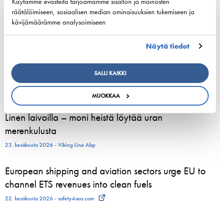
Käytämme evästeitä tarjoamamme sisällön ja mainosten
5.8.2026
räätälöimiseen, sosiaalisen median ominaisuuksien tukemiseen ja
kävijämäärämme analysoimiseen
3. elokuuta 2026 - Tallink Silja Oy
Näytä tiedot
Pohjoismaiset varustamoedustajat kokoontuvat
Helsinkiin vahvistamaan meriliikenteen resilienssiä
SALLI KAIKKI
24. kesäkuuta 2026 - Suomen Varustamot Ry
MUOKKAA
800 kesätyöntekijää aloittelee parhaillaan Viking
Linen laivoilla – moni heistä löytää uran
merenkulusta
23. kesäkuuta 2026 - Viking Line Abp
European shipping and aviation sectors urge EU to
channel ETS revenues into clean fuels
22. kesäkuuta 2026 - safety4sea.com