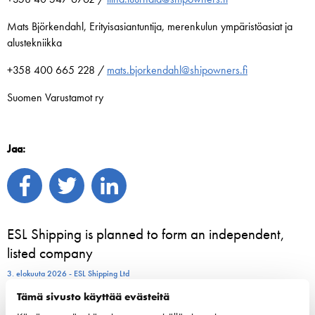
Mats Björkendahl, Erityisasiantuntija, merenkulun ympäristöasiat ja
alustekniikka
+358 400 665 228 /
mats.bjorkendahl@shipowners.fi
Suomen Varustamot ry
Jaa:
ESL Shipping is planned to form an independent,
listed company
3. elokuuta 2026 - ESL Shipping Ltd
Tämä sivusto käyttää evästeitä
Tallinkin Victoria I siirtyy uudelle laituripaikalle