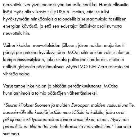
neuvottelut venyivät monesti yön tunneille saakka. Haasteellisuutta
lisäsi myös alkuviikosta tullut USA:n ilmoitus, ettei se tulisi
hyväksymään minkäänlaisia taloudellisia seuraamuksia fossiilisen
energian käytöstä, ja että sen edustajat jättäisivät osallistumatta
neuvotteluihin.
Vaiherikkaiden neuvotteluiden jälkeen, jäsenmaiden majoriteetti
päätyi perjantaina hyväksymään IMO:n sihteeristön valmisteleman
kompromissiesityksen, joka sisälsi polttoainestandardin, mutta ei
erillistä globaalia päästömaksua. Myös IMO Net-Zero rahasto sai
vihreää valoa.
Varustamoelinkeino on jo pitkään peräänkuuluttanut IMO:lta
kunnianhimoisia toimia päästöjen vähentämiseksi.
”Suuret kiitokset Suomen ja muiden Euroopan maiden valtuuskunnille,
kansainväliselle kattojärjestöllemme ICS:lle ja kaikille, jotka ovat
pitkäjänteisesti työskennelleet tämän sopimuksen eteen. Nykyinen
geopoliittinen tilanne toi vielä lisähaasteita neuvotteluihin.”
Tuurnala
summaa.