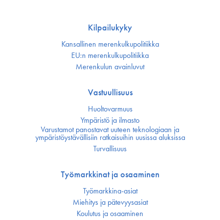
Kilpailukyky
Kansallinen merenkulku­politiikka
EU:n merenkulku­politiikka
Merenkulun avainluvut
Vastuullisuus
Huoltovarmuus
Ympäristö ja ilmasto
Varustamot panostavat uuteen teknologiaan ja
ympäristöystävällisiin ratkaisuihin uusissa aluksissa
Turvallisuus
Työmarkkinat ja osaaminen
Työmarkkina-asiat
Miehitys ja pätevyys­asiat
Koulutus ja osaaminen