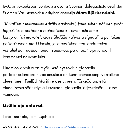
IMO:n kokoukseen Lontoossa osana Suomen delegaatiota osallistui
Suomen Varustamoiden erityisasiantuntija
Mats Björkendahl.
”Kuvailisin neuvotteluita erittäin hankaliksi, joten siihen nähden pidän
lopputulosta parhaana mahdollisena. Toivon että tämä
kompromissineuvottelutulos nähdään vahvana signaalina puhtaiden
polttoaineiden markkinoilla, jotta meriliikenteen tarvitsemien
vähähiilisten polttoaineiden saatavuus paranee.
” Björkendahl
kommentoi neuvotteluita.
Huomion arvoista on myös, että nyt sovitun globaalin
polttoainestandardin vaatimustaso on kunniahimoisempi verrattuna
alueelliseen FuelEU Maritime asetukseen. Tärkeää on, että
alueellisesta sääntelystä luovutaan, globaalin järjestelmän tullessa
voimaan.
Lisätietoja antavat:
Tiina Tuurnala, toimitusjohtaja
+358 40 547 6762 /
tiina.tuurnala@shipowners.fi