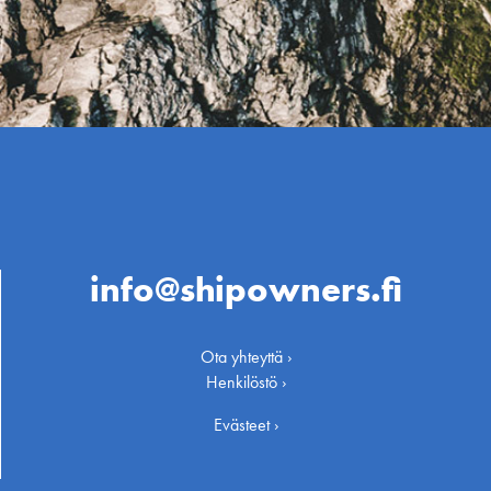
info@shipowners.fi
Ota yhteyttä ›
Henkilöstö ›
Evästeet ›