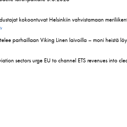
ustajat kokoontuvat Helsinkiin vahvistamaan meriliikente
Ry
telee parhaillaan Viking Linen laivoilla – moni heistä l
ation sectors urge EU to channel ETS revenues into clea