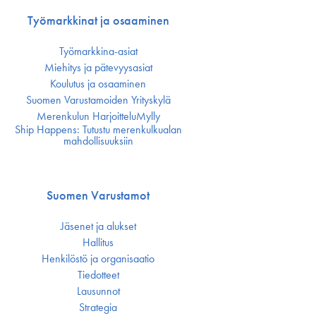
Työmarkkinat ja osaaminen
Työmarkkina-asiat
Miehitys ja pätevyys­asiat
Koulutus ja osaaminen
Suomen Varustamoiden Yrityskylä
Merenkulun HarjoitteluMylly
Ship Happens: Tutustu merenkulkualan
mahdollisuuksiin
Suomen Varustamot
Jäsenet ja alukset
Hallitus
Henkilöstö ja organisaatio
Tiedotteet
Lausunnot
Strategia