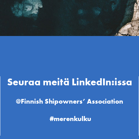
Seuraa meitä LinkedIn:issa
@Finnish Shipowners’ Association
#merenkulku