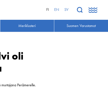
FI
EN
SV
Meriklusteri
Suomen Varustamot
i oli
a
ä murtajana Perämerelle.