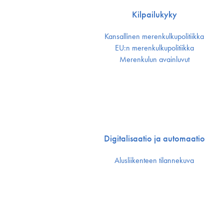
Kilpailukyky
Kansallinen merenkulku­politiikka
EU:n merenkulku­politiikka
Merenkulun avainluvut
Digitalisaatio ja automaatio
Alusliikenteen tilannekuva