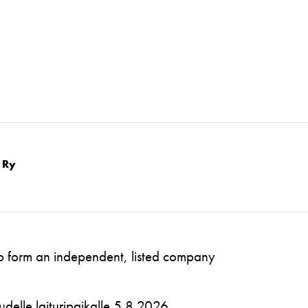
 Ry
to form an independent, listed company
 uudelle laituripaikalle 5.8.2026