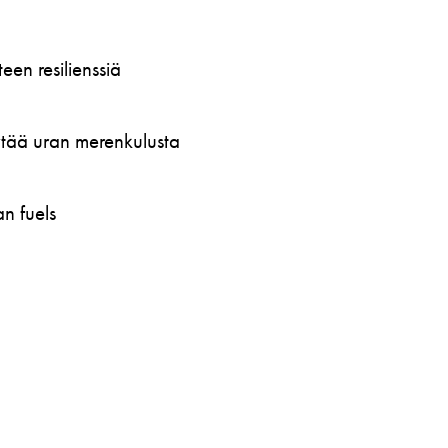
en resilienssiä
öytää uran merenkulusta
n fuels