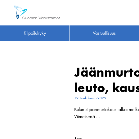
Kilpailukyky
Vastuullisuus
Jäänmurto
leuto, kau
19. toukokuuta 2025
Kulunut jäänmurtokausi alkoi mel
Viimeisenä …