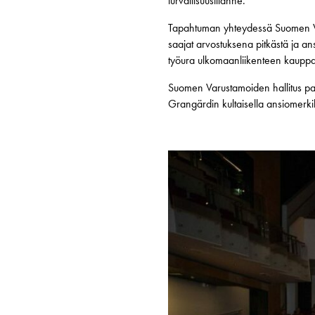
turvallisuustilanne.
Tapahtuman yhteydessä Suomen Varu
saajat arvostuksena pitkästä ja a
työura ulkomaanliikenteen kauppa
Suomen Varustamoiden hallitus pal
Grangärdin kultaisella ansiomerkil