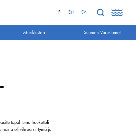
FI
EN
SV
Meriklusteri
Suomen Varustamot
-
sittu tapahtuma houkutteli
oina oli vihreä siirtymä ja