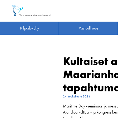
Kilpailukyky
Vastuullisuus
Kultaiset a
Maarianha
tapahtum
24. toukokuuta 2024
Maritime Day -seminaari ja messut
Alandica kulttuuri- ja kongressik