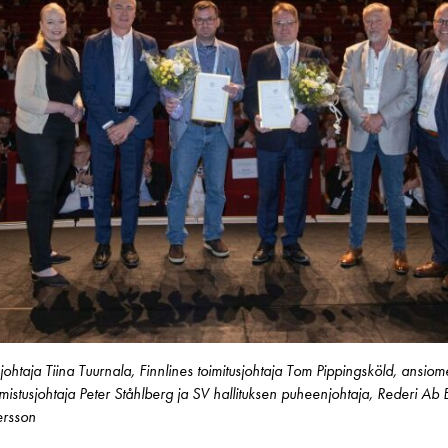
ohtaja Tiina Tuurnala, Finnlines toimitusjohtaja Tom Pippingsköld, ansiom
tusjohtaja Peter Ståhlberg ja SV hallituksen puheenjohtaja, Rederi Ab E
ersson