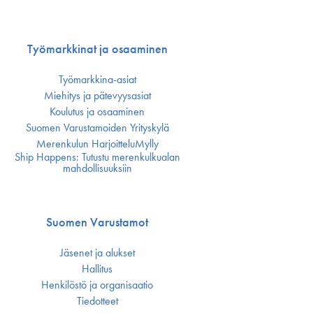
Työmarkkinat ja osaaminen
Työmarkkina-asiat
Miehitys ja pätevyys­asiat
Koulutus ja osaaminen
Suomen Varustamoiden Yrityskylä
Merenkulun HarjoitteluMylly
Ship Happens: Tutustu merenkulkualan
mahdollisuuksiin
Suomen Varustamot
Jäsenet ja alukset
Hallitus
Henkilöstö ja organisaatio
Tiedotteet