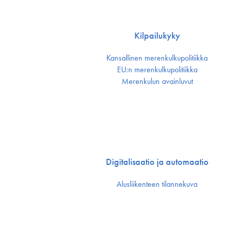
Kilpailukyky
Kansallinen merenkulku­politiikka
EU:n merenkulku­politiikka
Merenkulun avainluvut
Digitalisaatio ja automaatio
Alusliikenteen tilannekuva