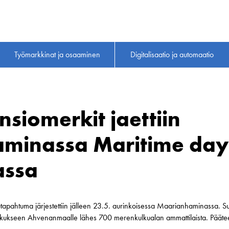
Työmarkkinat ja osaaminen
Digitalisaatio ja automaatio
nsiomerkit jaettiin
minassa Maritime day
assa
apahtuma järjestettiin jälleen 23.5. aurinkoisessa Maarianhaminassa. Suo
eskukseen Ahvenanmaalle lähes 700 merenkulkualan ammattilaista. Pääteem