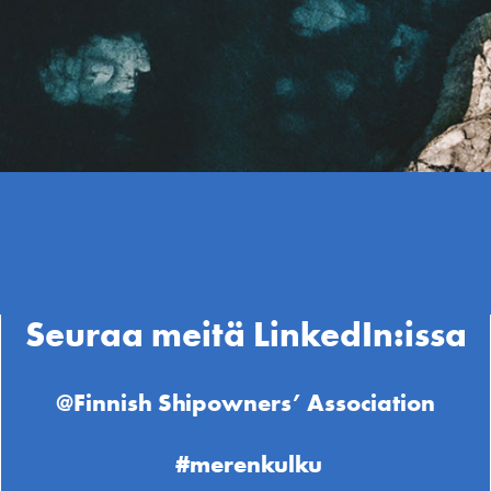
Seuraa meitä LinkedIn:issa
@Finnish Shipowners’ Association
#merenkulku