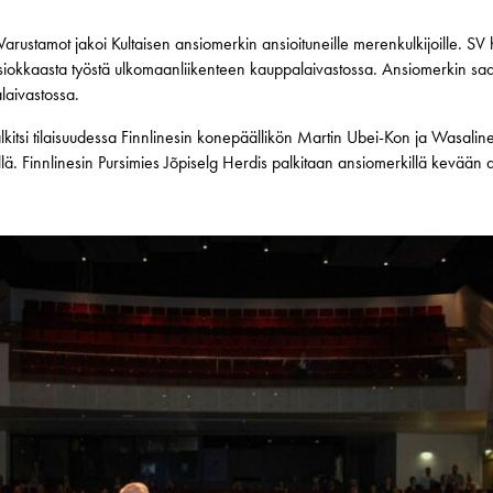
stamot jakoi Kultaisen ansiomerkin ansioituneille merenkulkijoille. SV h
nsiokkaasta työstä ulkomaanliikenteen kauppalaivastossa. Ansiomerkin sa
laivastossa.
kitsi tilaisuudessa Finnlinesin konepäällikön Martin Ubei-Kon ja Wasali
lä. Finnlinesin Pursimies Jõpiselg Herdis palkitaan ansiomerkillä kevään 