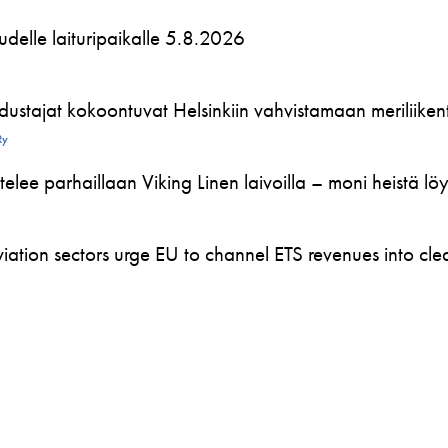
 uudelle laituripaikalle 5.8.2026
ustajat kokoontuvat Helsinkiin vahvistamaan meriliikente
Ry
telee parhaillaan Viking Linen laivoilla – moni heistä l
ation sectors urge EU to channel ETS revenues into clea