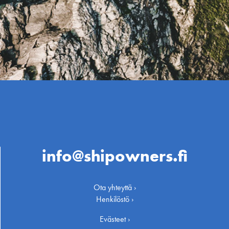
info@shipowners.fi
Ota yhteyttä ›
Henkilöstö ›
Evästeet ›