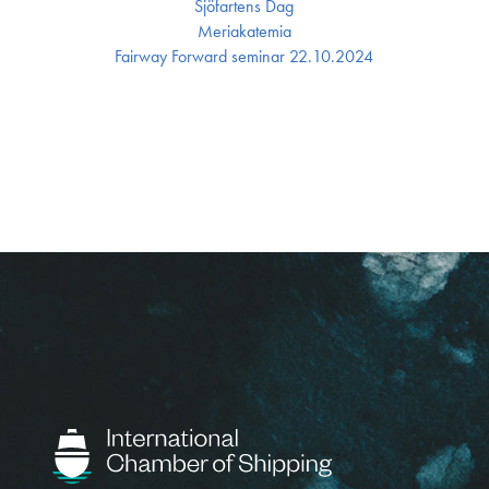
Sjöfartens Dag
Meriakatemia
Fairway Forward seminar 22.10.2024