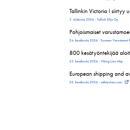
Tallinkin Victoria I siirtyy
3. elokuuta 2026 - Tallink Silja Oy
Pohjoismaiset varustamoed
24. kesäkuuta 2026 - Suomen Varustamot 
800 kesätyöntekijää aloit
23. kesäkuuta 2026 - Viking Line Abp
European shipping and avi
22. kesäkuuta 2026 - safety4sea.com