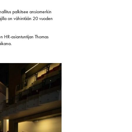
allitus palkitsee ansiomerkin
ajilla on vähintään 20 vuoden
nen HR-asiantuntijan Thomas
aikana.