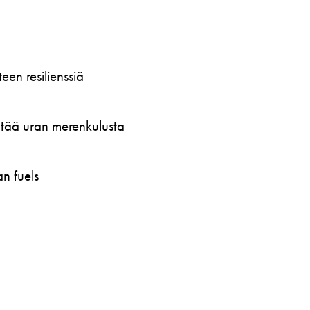
en resilienssiä
öytää uran merenkulusta
n fuels