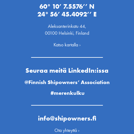
60° 10’ 7.5576’’ N
24° 56’ 45.4092’’ E
Aleksanterinkatu 44,
00100 Helsinki, Finland
Katso kartalla ›
Seuraa meitä LinkedIn:issa
@Finnish Shipowners’ Association
#merenkulku
info@shipowners.fi
Ota yhteyttä ›