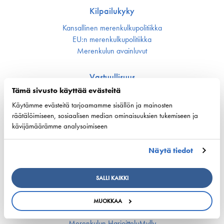
Kilpailukyky
Kansallinen merenkulku­politiikka
EU:n merenkulku­politiikka
Merenkulun avainluvut
Vastuullisuus
Tämä sivusto käyttää evästeitä
Huoltovarmuus
Käytämme evästeitä tarjoamamme sisällön ja mainosten
Ympäristö ja ilmasto
Varustamot panostavat uuteen teknologiaan ja
räätälöimiseen, sosiaalisen median ominaisuuksien tukemiseen ja
ympäristöystävällisiin ratkaisuihin uusissa aluksissa
kävijämäärämme analysoimiseen
Turvallisuus
Näytä tiedot
Työmarkkinat ja osaaminen
Työmarkkina-asiat
SALLI KAIKKI
Miehitys ja pätevyys­asiat
Koulutus ja osaaminen
MUOKKAA
Suomen Varustamoiden Yrityskylä
Merenkulun HarjoitteluMylly